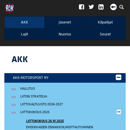
";
AKK
Jäsenet
Kilpailijat
Lajit
Nuoriso
Seurat
AKK
AKK-MOTORSPORT RY
HALLITUS
LIITON STRATEGIA
LIITTOVALTUUSTO 2026-2027
LIITTOKOKOUS 2025
LIITTOKOKOUS 26.10.2025
EHDOKKAIDEN ENNAKKOILMOITTAUTUMINEN