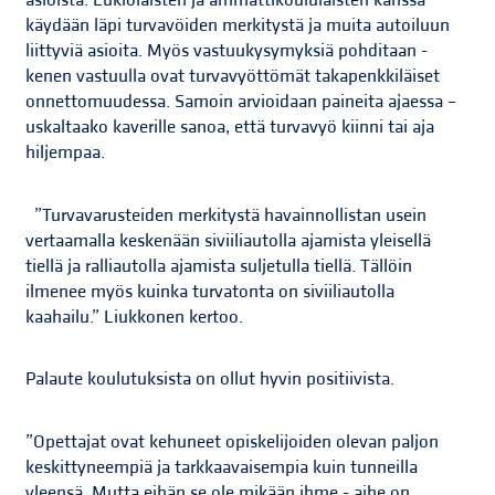
asioista. Lukiolaisten ja ammattikoululaisten kanssa
käydään läpi turvavöiden merkitystä ja muita autoiluun
liittyviä asioita. Myös vastuukysymyksiä pohditaan -
kenen vastuulla ovat turvavyöttömät takapenkkiläiset
onnettomuudessa. Samoin arvioidaan paineita ajaessa –
uskaltaako kaverille sanoa, että turvavyö kiinni tai aja
hiljempaa.
”Turvavarusteiden merkitystä havainnollistan usein
vertaamalla keskenään siviiliautolla ajamista yleisellä
tiellä ja ralliautolla ajamista suljetulla tiellä. Tällöin
ilmenee myös kuinka turvatonta on siviiliautolla
kaahailu.” Liukkonen kertoo.
Palaute koulutuksista on ollut hyvin positiivista.
”Opettajat ovat kehuneet opiskelijoiden olevan paljon
keskittyneempiä ja tarkkaavaisempia kuin tunneilla
yleensä. Mutta eihän se ole mikään ihme - aihe on