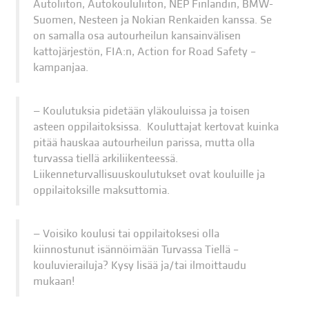
Autoliiton, Autokoululiiton, NEP Finlandin, BMW-
Suomen, Nesteen ja Nokian Renkaiden kanssa. Se
on samalla osa autourheilun kansainvälisen
kattojärjestön, FIA:n, Action for Road Safety –
kampanjaa.
Koulutuksia pidetään yläkouluissa ja toisen
asteen oppilaitoksissa. Kouluttajat kertovat kuinka
pitää hauskaa autourheilun parissa, mutta olla
turvassa tiellä arkiliikenteessä.
Liikenneturvallisuuskoulutukset ovat kouluille ja
oppilaitoksille maksuttomia.
Voisiko koulusi tai oppilaitoksesi olla
kiinnostunut isännöimään Turvassa Tiellä –
kouluvierailuja? Kysy lisää ja/tai ilmoittaudu
mukaan!