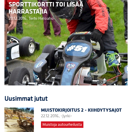
SPORTTIKORTTI TOI LISÄÄ
HARRASTAJIA
20.12.2016,
Terhi Heloaho
Uusimmat jutut
MUISTOKIRJOITUS 2 - KIIHDYTYSAJOT
22.12.2016,
-Jyrki-
Muistoja autourheilusta