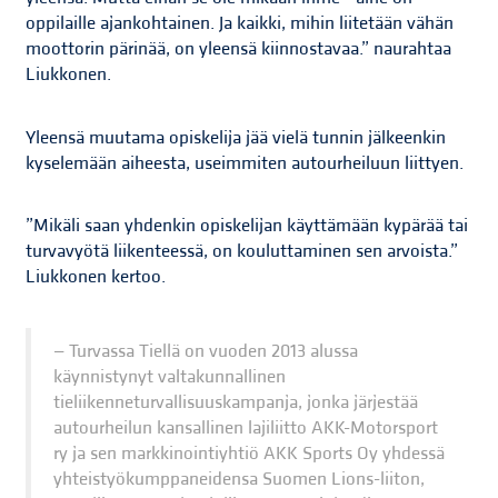
oppilaille ajankohtainen. Ja kaikki, mihin liitetään vähän
moottorin pärinää, on yleensä kiinnostavaa.” naurahtaa
Liukkonen.
Yleensä muutama opiskelija jää vielä tunnin jälkeenkin
kyselemään aiheesta, useimmiten autourheiluun liittyen.
”Mikäli saan yhdenkin opiskelijan käyttämään kypärää tai
turvavyötä liikenteessä, on kouluttaminen sen arvoista.”
Liukkonen kertoo.
Turvassa Tiellä on vuoden 2013 alussa
käynnistynyt valtakunnallinen
tieliikenneturvallisuuskampanja, jonka järjestää
autourheilun kansallinen lajiliitto AKK-Motorsport
ry ja sen markkinointiyhtiö AKK Sports Oy yhdessä
yhteistyökumppaneidensa Suomen Lions-liiton,