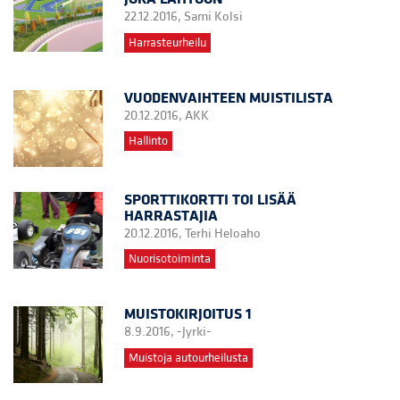
22.12.2016,
Sami Kolsi
Harrasteurheilu
VUODENVAIHTEEN MUISTILISTA
20.12.2016,
AKK
Hallinto
SPORTTIKORTTI TOI LISÄÄ
HARRASTAJIA
20.12.2016,
Terhi Heloaho
Nuorisotoiminta
MUISTOKIRJOITUS 1
8.9.2016,
-Jyrki-
Muistoja autourheilusta