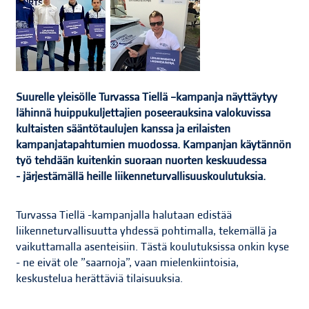
Suurelle yleisölle Turvassa Tiellä –kampanja näyttäytyy
lähinnä huippukuljettajien poseerauksina valokuvissa
kultaisten sääntötaulujen kanssa ja erilaisten
kampanjatapahtumien muodossa. Kampanjan käytännön
työ tehdään kuitenkin suoraan nuorten keskuudessa
- järjestämällä heille liikenneturvallisuuskoulutuksia.
Turvassa Tiellä -kampanjalla halutaan edistää
liikenneturvallisuutta yhdessä pohtimalla, tekemällä ja
vaikuttamalla asenteisiin. Tästä koulutuksissa onkin kyse
- ne eivät ole ”saarnoja”, vaan mielenkiintoisia,
keskustelua herättäviä tilaisuuksia.