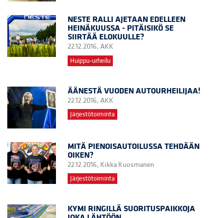
NESTE RALLI AJETAAN EDELLEEN
HEINÄKUUSSA - PITÄISIKÖ SE
SIIRTÄÄ ELOKUULLE?
22.12.2016,
AKK
Huippu-urheilu
ÄÄNESTÄ VUODEN AUTOURHEILIJAA!
22.12.2016,
AKK
Järjestötoiminta
MITÄ PIENOISAUTOILUSSA TEHDÄÄN
OIKEN?
22.12.2016,
Kikka Kuosmanen
Järjestötoiminta
KYMI RINGILLÄ SUORITUSPAIKKOJA
JOKA LÄHTÖÖN