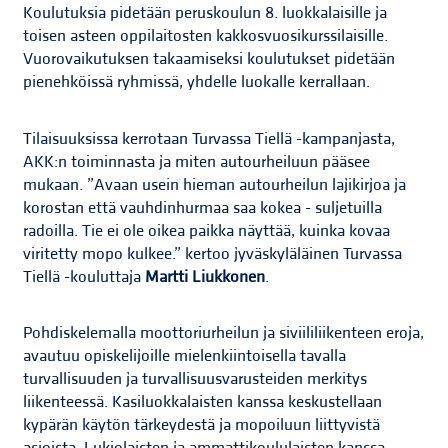
Koulutuksia pidetään peruskoulun 8. luokkalaisille ja
toisen asteen oppilaitosten kakkosvuosikurssilaisille.
Vuorovaikutuksen takaamiseksi koulutukset pidetään
pienehköissä ryhmissä, yhdelle luokalle kerrallaan.
Tilaisuuksissa kerrotaan Turvassa Tiellä -kampanjasta,
AKK:n toiminnasta ja miten autourheiluun pääsee
mukaan. ”Avaan usein hieman autourheilun lajikirjoa ja
korostan että vauhdinhurmaa saa kokea - suljetuilla
radoilla. Tie ei ole oikea paikka näyttää, kuinka kovaa
viritetty mopo kulkee.” kertoo jyväskyläläinen Turvassa
Tiellä -kouluttaja
Martti Liukkonen
.
Pohdiskelemalla moottoriurheilun ja siviililiikenteen eroja,
avautuu opiskelijoille mielenkiintoisella tavalla
turvallisuuden ja turvallisuusvarusteiden merkitys
liikenteessä. Kasiluokkalaisten kanssa keskustellaan
kypärän käytön tärkeydestä ja mopoiluun liittyvistä