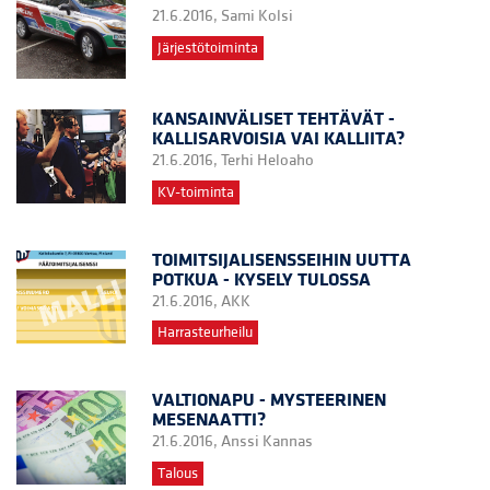
21.6.2016,
Sami Kolsi
Järjestötoiminta
KANSAINVÄLISET TEHTÄVÄT -
KALLISARVOISIA VAI KALLIITA?
21.6.2016,
Terhi Heloaho
KV-toiminta
TOIMITSIJALISENSSEIHIN UUTTA
POTKUA - KYSELY TULOSSA
21.6.2016,
AKK
Harrasteurheilu
VALTIONAPU - MYSTEERINEN
MESENAATTI?
21.6.2016,
Anssi Kannas
Talous