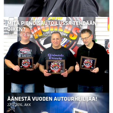
MITÄ PIENOISAUTOILUSSA TEHDÄÄN
OIKEN?
22.12.2016,
Kikka Kuosmanen
ÄÄNESTÄ VUODEN AUTOURHEILIJAA!
22.12.2016,
AKK