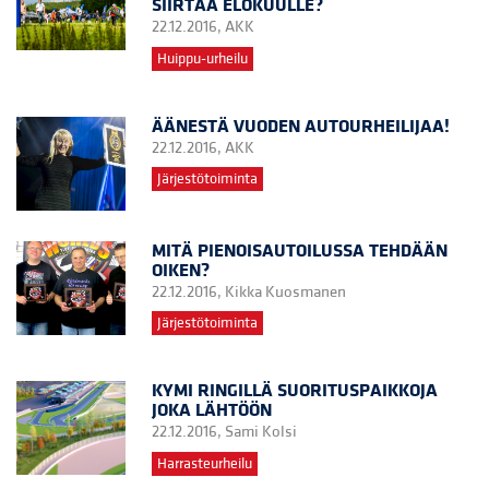
SIIRTÄÄ ELOKUULLE?
22.12.2016,
AKK
Huippu-urheilu
ÄÄNESTÄ VUODEN AUTOURHEILIJAA!
22.12.2016,
AKK
Järjestötoiminta
MITÄ PIENOISAUTOILUSSA TEHDÄÄN
OIKEN?
22.12.2016,
Kikka Kuosmanen
Järjestötoiminta
KYMI RINGILLÄ SUORITUSPAIKKOJA
JOKA LÄHTÖÖN
22.12.2016,
Sami Kolsi
Harrasteurheilu