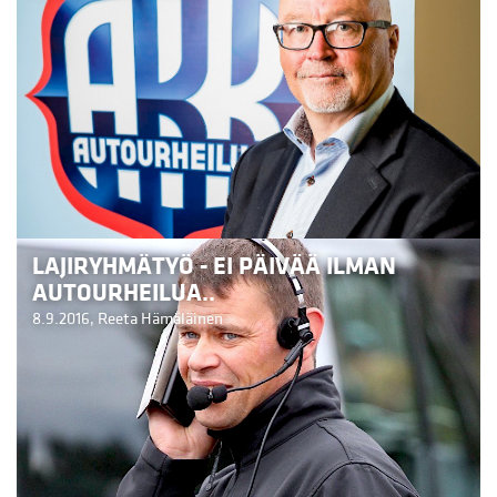
LAJIRYHMÄTYÖ - EI PÄIVÄÄ ILMAN
AUTOURHEILUA..
8.9.2016,
Reeta Hämäläinen