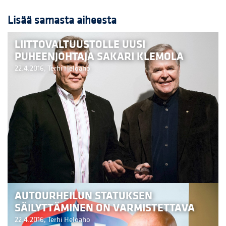
Lisää samasta aiheesta
LIITTOVALTUUSTOLLE UUSI
PUHEENJOHTAJA SAKARI KLEMOLA
22.4.2016,
Terhi Heloaho
AUTOURHEILUN STATUKSEN
SÄILYTTÄMINEN ON VARMISTETTAVA
22.4.2016,
Terhi Heloaho