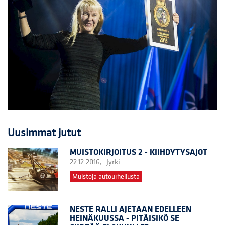
Uusimmat jutut
MUISTOKIRJOITUS 2 - KIIHDYTYSAJOT
22.12.2016,
-Jyrki-
Muistoja autourheilusta
NESTE RALLI AJETAAN EDELLEEN
HEINÄKUUSSA - PITÄISIKÖ SE