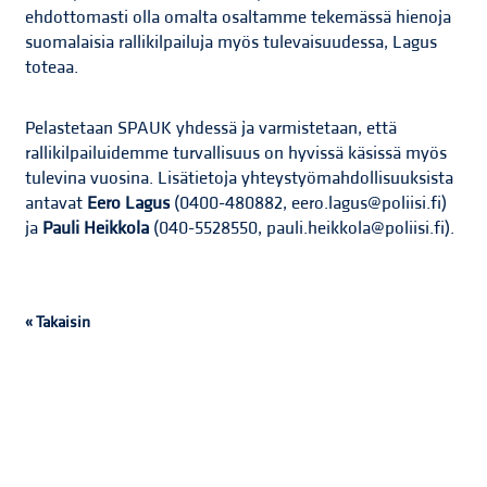
ehdottomasti olla omalta osaltamme tekemässä hienoja
suomalaisia rallikilpailuja myös tulevaisuudessa, Lagus
toteaa.
Pelastetaan SPAUK yhdessä ja varmistetaan, että
rallikilpailuidemme turvallisuus on hyvissä käsissä myös
tulevina vuosina. Lisätietoja yhteystyömahdollisuuksista
antavat
Eero Lagus
(0400-480882, eero.lagus@poliisi.fi)
ja
Pauli Heikkola
(040-5528550, pauli.heikkola@poliisi.fi).
« Takaisin