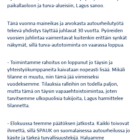
paikallaoloon ja turva-alueisiin, Lagus sanoo.
Tänä vuonna maineikas ja arvokasta autourheilutyötä
tekevä yhdistys täyttää juhlavat 30 vuotta. Pyöreiden
vuosien juhlintaa vaimentavat kuitenkin erittäin synkät
näkymät, sillä turva-autotoiminta on vaarassa loppua.
- Toimintamme rahoitus on loppunut jo täysin ja
yhteistyökumppaneita kaivataan nopeasti lisää. Mikäli
tilanne ei muutu, niin tämä jää viimeiseksi
vuodeksemme. Tilauksia ralleihin on todella paljon,
mutta tämä on täysin vapaaehtoistoimintaa, joten
tarvitsemme ulkopuolisia tukijoita, Lagus harmittelee
tilannetta.
- Elokuussa teemme päätöksen jatkosta. Kaikki toivovat
ihmettä, sillä SPAUK on suomalaisessa autourheilussa jo
käsite ja tärkeä turvallisuustekijä. Haluamme