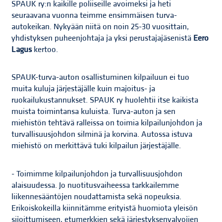
SPAUK ry:n kaikille poliiseille avoimeksi ja heti
seuraavana vuonna teimme ensimmäisen turva-
autokeikan. Nykyään niitä on noin 25-30 vuosittain,
yhdistyksen puheenjohtaja ja yksi perustajajäsenistä
Eero
Lagus
kertoo.
SPAUK-turva-auton osallistuminen kilpailuun ei tuo
muita kuluja järjestäjälle kuin majoitus- ja
ruokailukustannukset. SPAUK ry huolehtii itse kaikista
muista toimintansa kuluista. Turva-auton ja sen
miehistön tehtävä ralleissa on toimia kilpailunjohdon ja
turvallisuusjohdon silminä ja korvina. Autossa istuva
miehistö on merkittävä tuki kilpailun järjestäjälle.
- Toimimme kilpailunjohdon ja turvallisuusjohdon
alaisuudessa. Jo nuotitusvaiheessa tarkkailemme
liikennesääntöjen noudattamista sekä nopeuksia.
Erikoiskokeilla kiinnitämme erityistä huomiota yleisön
sijoittumiseen, etumerkkien sekä järjestyksenvalvojien