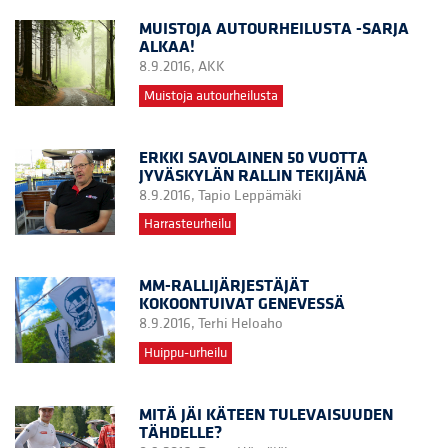
MUISTOJA AUTOURHEILUSTA -SARJA
ALKAA!
8.9.2016,
AKK
Muistoja autourheilusta
ERKKI SAVOLAINEN 50 VUOTTA
JYVÄSKYLÄN RALLIN TEKIJÄNÄ
8.9.2016,
Tapio Leppämäki
Harrasteurheilu
MM-RALLIJÄRJESTÄJÄT
KOKOONTUIVAT GENEVESSÄ
8.9.2016,
Terhi Heloaho
Huippu-urheilu
MITÄ JÄI KÄTEEN TULEVAISUUDEN
TÄHDELLE?