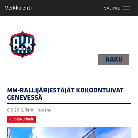
Verkkolehti
VALIKKO
HAKU
MM-RALLIJÄRJESTÄJÄT KOKOONTUIVAT
GENEVESSÄ
8.9.2016,
Terhi Heloaho
Huippu-urheilu