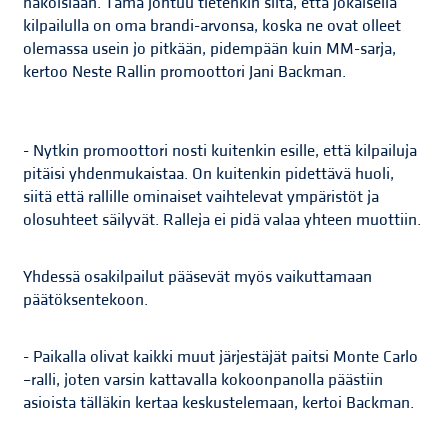
näköisiään. Tämä johtuu tietenkin siitä, että jokaisella
kilpailulla on oma brandi-arvonsa, koska ne ovat olleet
olemassa usein jo pitkään, pidempään kuin MM-sarja,
kertoo Neste Rallin promoottori Jani Backman.
- Nytkin promoottori nosti kuitenkin esille, että kilpailuja
pitäisi yhdenmukaistaa. On kuitenkin pidettävä huoli,
siitä että rallille ominaiset vaihtelevat ympäristöt ja
olosuhteet säilyvät. Ralleja ei pidä valaa yhteen muottiin.
Yhdessä osakilpailut pääsevät myös vaikuttamaan
päätöksentekoon.
- Paikalla olivat kaikki muut järjestäjät paitsi Monte Carlo
–ralli, joten varsin kattavalla kokoonpanolla päästiin
asioista tälläkin kertaa keskustelemaan, kertoi Backman.