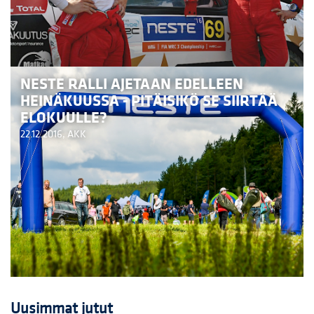
NESTE RALLI AJETAAN EDELLEEN
HEINÄKUUSSA - PITÄISIKÖ SE SIIRTÄÄ
ELOKUULLE?
22.12.2016,
AKK
Uusimmat jutut