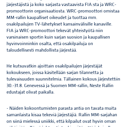
järjestäjistä ja koko sarjasta vastaavista FIA:sta ja WRC-
promoottorin organisaatiosta. WRC-promoottori omistaa
MM-rallin kaupalliset oikeudet ja tuottaa mm.
osakilpailujen TV-lähetykset kansainvälisille kanaville.
FIA ja WRC-promoottori tekevät yhteistyötä niin
varsinaisen sportin kuin sarjan suosion ja kaupallisen
hyvinvoinninkin osalta, että osakilpailuja on
taloudellisesti mahdollista järjestää.
He kutsuvatkin ajoittain osakilpailujen järjestäjät
kokoukseen, joissa käsitellään sarjan tilannetta ja
tulevaisuuden suunnitelmia. Tällainen kokous järjestettiin
30.-31.8. Genevessä ja Suomen MM-rallin, Neste Rallin
edustajat olivat paikalla.
- Näiden kokoontumisten parasta antia on tavata muita
samanlaista kisaa tekeviä järjestäjiä. Rallin MM-sarjahan
on siinä mielessä uniikki, että kilpailut ovat hyvin oman