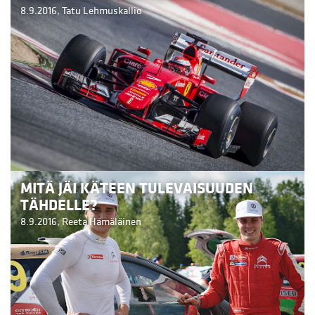
8.9.2016,
Tatu Lehmuskallio
MITÄ JÄI KÄTEEN TULEVAISUUDEN
TÄHDELLE?
8.9.2016,
Reeta Hämäläinen