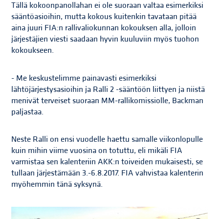
Tällä kokoonpanollahan ei ole suoraan valtaa esimerkiksi
sääntöasioihin, mutta kokous kuitenkin tavataan pitää
aina juuri FIA:n rallivaliokunnan kokouksen alla, jolloin
järjestäjien viesti saadaan hyvin kuuluviin myös tuohon
kokoukseen.
- Me keskustelimme painavasti esimerkiksi
lähtöjärjestysasioihin ja Ralli 2 -sääntöön liittyen ja niistä
menivät terveiset suoraan MM-rallikomissiolle, Backman
paljastaa.
Neste Ralli on ensi vuodelle haettu samalle viikonlopulle
kuin mihin viime vuosina on totuttu, eli mikäli FIA
varmistaa sen kalenteriin AKK:n toiveiden mukaisesti, se
tullaan järjestämään 3.-6.8.2017. FIA vahvistaa kalenterin
myöhemmin tänä syksynä.