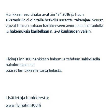
Hankkeen seurahaku avattiin 15.1.2016 ja haun
aikataululle ei ole tällä hetkellä asetettu takarajaa. Seurat
voivat hakea mukaan hankkeeseen avoimella aikataululla
ja
hakemuksia käsitellään n. 2-3 kuukauden välein
.
Flying Finn 100 hankkeen hakemus tehdään sähköisellä
hakulomakkeella,
pääset lomakkeelle
tästä linkistä
.
Lisätietoja hankkeesta:
www.flyingfinn100.fi