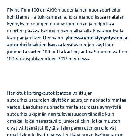
Flying Finn 100 on AKK:n uudenlainen nuorisourheilun
kehittämis- ja tukikampanja, joka mahdollistaa matalan
kynnyksen seurojen nuorisotoiminnan ja helpottaa
nuorten pääsyä kartingin pariin alhaisilla kustannuksilla.
Kampanjan tavoitteena on
yhdessä yhteistyöyritysten ja
autourheilutähtien kanssa
kerätä
seurojen käyttöön
junioreita varten 100 uutta karting-autoa Suomen valtion
100-vuotisjuhlavuoteen 2017 mennessä.
Hankitut karting-autot jaetaan valittujen
autourheiluseurojen käyttöön seurojen nuorisotoimintaa
varten. Laadukas nuorisotoiminta seuroissa synnyttää
autourheilukipinän niin tulevaisuuden tähdille kuin
omaksi iloksi harrastaville junioreillekin, jotka muuten
eivät välttämättä löytäisi lajin pariin etenkin elleivät
omat taloudelliset resurssit riittäisi oman karting-auton