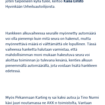
joten tarpeeseen kyllä tulee, kertoo
Kaisa Eiristö
Hyvinkään Urheiluautoilijoista.
Hankkeen alkuvaiheessa seuralle myönnetty automäärä
voi olla pienempi kuin mitä seura on hakenut, mutta
myönnettävä määrä ei välttämättä ole lopullinen. Tässä
vaiheessa hanketta halutaan varmistaa, että
mahdollisimman moni mukaan hakeutuva seura voi
aloittaa toiminnan jo tulevana kesänä, kenties alkuun
pienemmällä automäärällä, jota voidaan lisätä hankkeen
edetessä.
Myös Pirkanmaan Karting ry sai kaksi autoa ja Tino Nurmi
kävi juuri noutamassa ne AKK:n toimistolta, Vantaan