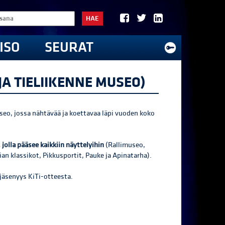
HAE
ISO
SEURAT
JA TIELIIKENNE MUSEO)
seo, jossa nähtävää ja koettavaa läpi vuoden koko
jolla pääsee kaikkiin näyttelyihin
(Rallimuseo,
n klassikot, Pikkusportit, Pauke ja Apinatarha).
äsenyys KiTi-otteesta.