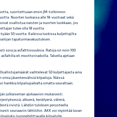
uotta, suoritettuaan ensin JM-tutkinnon.
vuotta. Nuorten luokassa alle 18-vuotiaat sekä
voivat osallistua naisten ja nuorten luokkaan, jos
jettajan tulee olla 18 vuotta
tyään 50 vuotta. Kaikissa luokissa kuljettajilta
ilpailijan tapaturmavakuutuksen.
asti sora ja asfalttiosuuksia. Ratoja on noin 100
altilla eli moottoriradoilla. Talvella ajetaan
 Osallistujamäärät vaihtelevat 50 kuljettajasta aina
n omia jäsentenvälisiä kilpailuja. Näissä
oi hankkia kilpailupaikalta omalta seuraltaan.
äjän julkaiseman ajokaavion mukaisesti.
estyksessä; alkuerä, keräilyerä, välierä,
hdestä rivistä. Lähdön tuloksen perusteella
aisesti seuraaviin lähtöihin. AKK voi myöntää luvan
lpailuksi luonnehdittavalle kilpailulle.