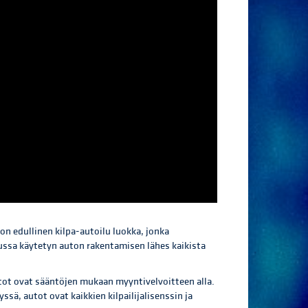
 on edullinen kilpa-autoilu luokka, jonka
lussa käytetyn auton rakentamisen lähes kaikista
utot ovat sääntöjen mukaan myyntivelvoitteen alla.
sä, autot ovat kaikkien kilpailijalisenssin ja