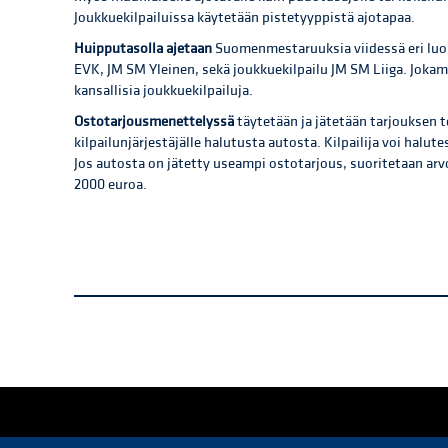
Joukkuekilpailuissa käytetään pistetyyppistä ajotapaa.
Huipputasolla ajetaan
Suomenmestaruuksia viidessä eri luo
EVK, JM SM Yleinen, sekä joukkuekilpailu JM SM Liiga. Jok
kansallisia joukkuekilpailuja.
Ostotarjousmenettelyssä
täytetään ja jätetään tarjouksen t
kilpailunjärjestäjälle halutusta autosta. Kilpailija voi hal
Jos autosta on jätetty useampi ostotarjous, suoritetaan ar
2000 euroa.