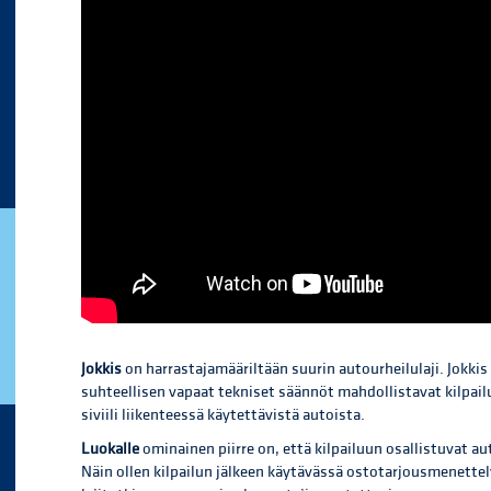
Jokkis
on harrastajamääriltään suurin autourheilulaji. Jokkis
suhteellisen vapaat tekniset säännöt mahdollistavat kilpai
siviili liikenteessä käytettävistä autoista.
Luokalle
ominainen piirre on, että kilpailuun osallistuvat a
Näin ollen kilpailun jälkeen käytävässä ostotarjousmenettelys