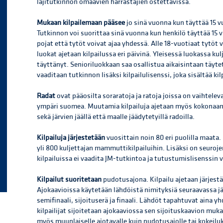
lajitutkinnon omaavien harrastajien ostettavissa.
Mukaan kilpailemaan pääsee
jo sinä vuonna kun täyttää 15 v
Tutkinnon voi suorittaa sinä vuonna kun henkilö täyttää 15 
pojat että tytöt voivat ajaa yhdessä. Alle 18-vuotiaat tytöt 
luokat ajetaan kilpailussa eri päivinä. Yleisessä luokassa kul
täyttänyt. Senioriluokkaan saa osallistua aikaisintaan täytet
vaaditaan tutkinnon lisäksi kilpailulisenssi, joka sisältää k
Radat
ovat pääosilta soraratoja ja ratoja joissa on vaihtelev
ympäri suomea. Muutamia kilpailuja ajetaan myös kokonaan asf
sekä järvien jäällä että maalle jäädytetyillä radoilla.
Kilpailuja järjestetään
vuosittain noin 80 eri puolilla maata.
yli 800 kuljettajan mammuttikilpailuihin. Lisäksi on seuroje
kilpailuissa ei vaadita JM-tutkintoa ja tutustumislisenssin v
Kilpailut suoritetaan
pudotusajona. Kilpailu ajetaan järjest
Ajokaavioissa käytetään lähdöistä nimityksiä seuraavassa järj
semifinaali, sijoituserä ja finaali. Lähdöt tapahtuvat aina y
kilpailijat sijoitetaan ajokaaviossa sen sijoituskaavion muk
myös muunlaiselle ajotavalle kuin pudotusajolle tai kokeiluki