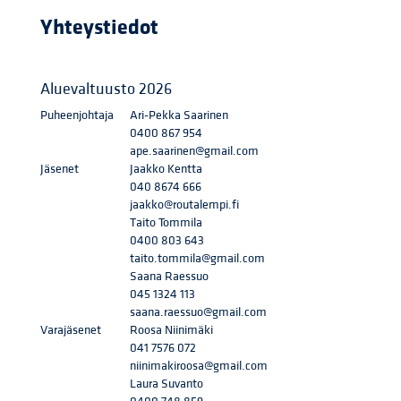
Yhteystiedot
Aluevaltuusto 2026
Puheenjohtaja
Ari-Pekka Saarinen
0400 867 954
ape.saarinen@gmail.com
Jäsenet
Jaakko Kentta
040 8674 666
jaakko@routalempi.fi
Taito Tommila
0400 803 643
taito.tommila@gmail.com
Saana Raessuo
045 1324 113
saana.raessuo@gmail.com
Varajäsenet
Roosa Niinimäki
041 7576 072
niinimakiroosa@gmail.com
Laura Suvanto