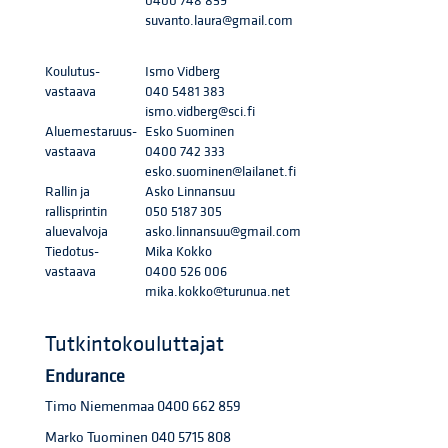
0400 748 859
suvanto.laura@gmail.com
Koulutus-
Ismo Vidberg
vastaava
040 5481 383
ismo.vidberg@sci.fi
Aluemestaruus-
Esko Suominen
vastaava
0400 742 333
esko.suominen@lailanet.fi
Rallin ja
Asko Linnansuu
rallisprintin
050 5187 305
aluevalvoja
asko.linnansuu@gmail.com
Tiedotus-
Mika Kokko
vastaava
0400 526 006
mika.kokko@turunua.net
Tutkintokouluttajat
Endurance
Timo Niemenmaa 0400 662 859
Marko Tuominen 040 5715 808