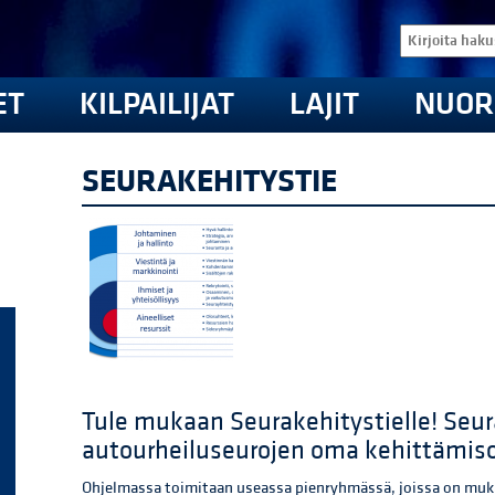
ET
KILPAILIJAT
LAJIT
NUOR
SEURAKEHITYSTIE
Tule mukaan Seurakehitystielle! Seur
autourheiluseurojen oma kehittämis
Ohjelmassa toimitaan useassa pienryhmässä, joissa on muka