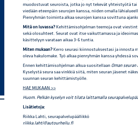
muodostuvat seuroista, jotka jo nyt tekevät yhteistyötä tai
viedään eteenpäin seurojen kanssa, niiden omalla lähialueel
Pienryhmän toiminta alkaa seurojen kanssa sovittuna ajank
Mitä on luvassa?
Kehittämisohjelman teemoja ovat viestintä,
sekä olosuhteet. Seurat ovat itse vaikuttamassa ja ideoim
käsittelyyn varataan aikaa 3-6 tuntia.
Miten mukaan?
Kerro seurasi kiinnostuksestasi ja innosta m
oleva hakulomake. Työ alkaa pienryhmän kanssa yhdessä so
Ennen kehittämisohjelman alkua suositellaan
Oman seuran 
Kyselystä seura saa vinkkiä siitä, miten seuran jäsenet näke
suunnan seuran kehittämistyölle.
HAE MUKAAN >>
Huom. Pelkän kyselyn voit tilata laittamalla seurapalvelupää
Lisätietoja:
Riikka Lahti, seurapalvelupäällikkö
riikka.lahti@autourheilu.fi