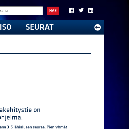
HAE
ISO
SEURAT
akehitystie on
ohjelma.
na 3-5 lähialueen seuraa. Pienryhmät