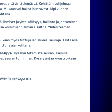
 ovat sitä virittelemässä. Kehittämisohjelmaa
la. Mukaan voi hakea joustavasti läpi vuoden.
ohtana.
 ihmiset ja yhteisöllisyys, hallinto ja johtaminen
assa koulutusohjelman sisältöä. Yhden teeman
ukaan myös tuttuja lähialueesi seuroja. Täytä alla
vittuna ajankohtana.
analyysi
-kyselyn tekemistä seuran jäsenille.
vät seuran toiminnan. Kysely antaa kivasti oikean
llikölle sähköpostia.