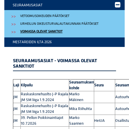
SEURAAMUSASIAT
VETOOMUSOIKEUDEN PÄÄTÖKSET
URHEILUN OIKEUSTURVALAUTAKUNNAN PÄÄTÖKSET
VOIMASSA OLEVAT SANKTIOT
MESTAREIDEN ILTA 2026
SEURAAMUSASIAT - VOIMASSA OLEVAT
SANKTIOT
Seuraamuksen
Laji
Kilpailu
Seura
Seuraam
kohde
Raskaskonehuolto J-P Rajala
Marko
JM
Autourhe
JM SM liiga 1.9.2024
Mäkinen
Raskaskonehuolto J-P Rajala
JM
Mika Riihuhta
Autourhe
JM SM liiga 1.9.2024
39. Pellon Poikkinaintiajot
Marko
JM
HeiUA
Osallist
10.7.2026
Saarinen