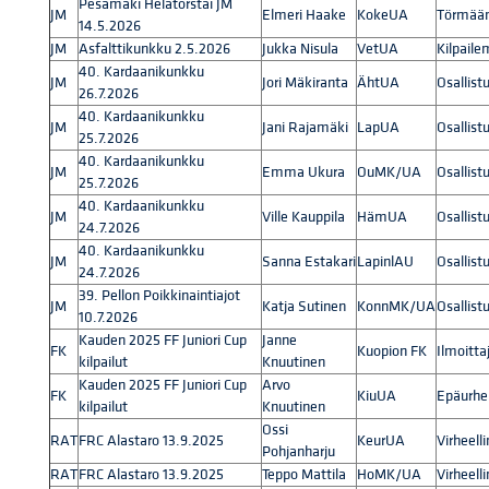
Pesämäki Helatorstai JM
JM
Elmeri Haake
KokeUA
Törmääm
14.5.2026
JM
Asfalttikunkku 2.5.2026
Jukka Nisula
VetUA
Kilpaile
40. Kardaanikunkku
JM
Jori Mäkiranta
ÄhtUA
Osallist
26.7.2026
40. Kardaanikunkku
JM
Jani Rajamäki
LapUA
Osallist
25.7.2026
40. Kardaanikunkku
JM
Emma Ukura
OuMK/UA
Osallist
25.7.2026
40. Kardaanikunkku
JM
Ville Kauppila
HämUA
Osallist
24.7.2026
40. Kardaanikunkku
JM
Sanna Estakari
LapinlAU
Osallist
24.7.2026
39. Pellon Poikkinaintiajot
JM
Katja Sutinen
KonnMK/UA
Osallist
10.7.2026
Kauden 2025 FF Juniori Cup
Janne
FK
Kuopion FK
Ilmoitta
kilpailut
Knuutinen
Kauden 2025 FF Juniori Cup
Arvo
FK
KiuUA
Epäurhe
kilpailut
Knuutinen
Ossi
RAT
FRC Alastaro 13.9.2025
KeurUA
Virheell
Pohjanharju
RAT
FRC Alastaro 13.9.2025
Teppo Mattila
HoMK/UA
Virheell