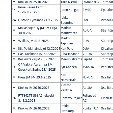
JM
Kinkku JM 25.10.2025
Taija Niemi
JaMoKe/UA
Törmääm
Iame Series Lahti
FK
Jarno Kangas
EMSC
Epäurhe
16.-17.8.2025
Jukka
RAT
Historic Kymirace 21.9.2025
HRF
Virheell
Suominen
Moilaspojat Oy JM SM Liiga
Markus
JM
RoiUA
Sääntöje
30.8.2025
Mäntyranta
Marko
JM
Wallius JM 10.8.2025
EUA
Sääntöje
Taponen
JM
38. Poikkinaintiajot 12.7.2025
Kari Palo
OUA
Kilpaile
JM
Pasi Koskinen JM 27.7.2025
Juha Torvinen
V-SUA
Sääntöje
JM
Keskustaksi JM 29.5.2025
Meeri Valkama
LapUA
Törmäys
OP Vakka-Auramaa SM
CK
Jyri Ahonen
KvanUA
Peruste
Crosskart Sprint 25.1.2025
Kim
JM
Fixus JM SM 29.6.2025
NokUA
Osallist
Norrkniivilä
Kimmo
JM
Kinkku JM 26.10.2025
ÄetUA
Osallist
Penttilä
FTT&12TT SM Äänekoski
Fullspeed
PA
Sammy Pajalin
Kirjalli
8.-9.2.2025
RC
Pekka
JM
Kinkku JM 26.10.2025
Kurikan UA
Osallist
Riitakorpi