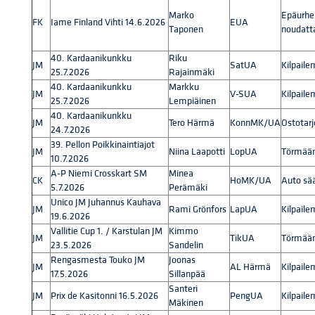
Marko
Epäurhei
FK
Iame Finland Vihti 14.6.2026
EUA
Taponen
noudatta
40. Kardaanikunkku
Riku
JM
SatUA
Kilpaile
25.7.2026
Rajainmäki
40. Kardaanikunkku
Markku
JM
V-SUA
Kilpaile
25.7.2026
Lempiäinen
40. Kardaanikunkku
JM
Tero Härmä
KonnMK/UA
Ostotar
24.7.2026
39. Pellon Poikkinaintiajot
JM
Niina Laapotti
LopUA
Törmääm
10.7.2026
A-P Niemi Crosskart SM
Minea
CK
HoMK/UA
Auto sä
5.7.2026
Perämäki
Unico JM Juhannus Kauhava
JM
Rami Grönfors
LapUA
Kilpaile
19.6.2026
Vallitie Cup 1. / Karstulan JM
Kimmo
JM
TikUA
Törmääm
23.5.2026
Sandelin
Rengasmesta Touko JM
Joonas
JM
AL Härmä
Kilpaile
17.5.2026
Sillanpää
Santeri
JM
Prix de Kasitonni 16.5.2026
PengUA
Kilpaile
Mäkinen