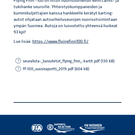
Flying Finn -100 on liiton nuorisourheilun kehittämis- ja
tukihanke seuroille. Yhteistyökumppaneiden ja
kummikuljettajien kanssa hankkeelle kerätyt karting-
autot ohjataan autourheiluseurojen nuorisotoimintaan
ympäri Suomea. Autoja on luovutettu yhteensä huikeat
93 kpl!
Lue lisää:
https://www.flyingfinn100.fi/
seuralista-_luovutetut_flying_finn_-kartit.pdf (130 kB)
ff-100_vuosiraportti_2019.pdf (604 kB)