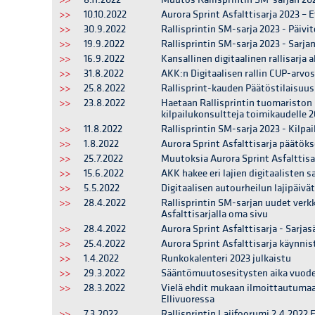
>>
10.10.2022
Aurora Sprint Asfalttisarja 2023 – E
>>
30.9.2022
Rallisprintin SM-sarja 2023 - Päivit
>>
19.9.2022
Rallisprintin SM-sarja 2023 - Sarjan
>>
16.9.2022
Kansallinen digitaalinen rallisarja al
>>
31.8.2022
AKK:n Digitaalisen rallin CUP-arvos
>>
25.8.2022
Rallisprint-kauden Päätöstilaisuus 
>>
23.8.2022
Haetaan Rallisprintin tuomariston
kilpailukonsultteja toimikaudelle 
>>
11.8.2022
Rallisprintin SM-sarja 2023 - Kilpai
>>
1.8.2022
Aurora Sprint Asfalttisarja päätöks
>>
25.7.2022
Muutoksia Aurora Sprint Asfalttis
>>
15.6.2022
AKK hakee eri lajien digitaalisten sa
>>
5.5.2022
Digitaalisen autourheilun lajipäivät 7
>>
28.4.2022
Rallisprintin SM-sarjan uudet verk
Asfalttisarjalla oma sivu
>>
28.4.2022
Aurora Sprint Asfalttisarja - Sarja
>>
25.4.2022
Aurora Sprint Asfalttisarja käynnis
>>
1.4.2022
Runkokalenteri 2023 julkaistu
>>
29.3.2022
Sääntömuutosesitysten aika vuodel
>>
28.3.2022
Vielä ehdit mukaan ilmoittautumaan
Ellivuoressa
>>
7.3.2022
Rallisprintin Lajifoorumi 2.4.2022 