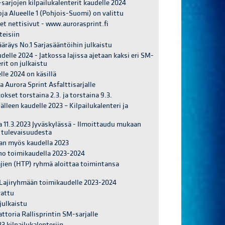
-sarjojen kilpailukalenterit kaudelle 2024
voja Alueelle 1 (Pohjois-Suomi) on valittu
et nettisivut - www.aurorasprint.fi
teisiin
ääräys No.1 Sarjasääntöihin julkaistu
delle 2024 - Jatkossa lajissa ajetaan kaksi eri SM-
rit on julkaistu
le 2024 on käsillä
 Aurora Sprint Asfalttisarjalle
set torstaina 2.3. ja torstaina 9.3.
lleen kaudelle 2023 – Kilpailukalenteri ja
a 11.3.2023 Jyväskylässä - Ilmoittaudu mukaan
a tulevaisuudesta
laan myös kaudella 2023
no toimikaudella 2023-2024
ajien (HTP) ryhmä aloittaa toimintansa
 Lajiryhmään toimikaudelle 2023-2024
vattu
julkaistu
toria Rallisprintin SM-sarjalle
3 kilpailukalenteriin