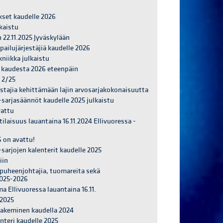
set kaudelle 2026
kaistu
n 22.11.2025 Jyväskylään
ailujärjestäjiä kaudelle 2026
niikka julkaistu
tö kaudesta 2026 eteenpäin
 2/25
astajia kehittämään lajin arvosarjakokonaisuutta
M-sarjasäännöt kaudelle 2025 julkaistu
vattu
ilaisuus lauantaina 16.11.2024 Ellivuoressa -
6 on avattu!
-sarjojen kalenterit kaudelle 2025
iin
 puheenjohtajia, tuomareita sekä
2025-2026
 Ellivuoressa lauantaina 16.11.
 2025
 hakeminen kaudella 2024
enteri kaudelle 2025