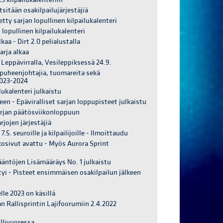
tsitään osakilpailujärjestäjiä
etty sarjan lopullinen kilpailukalenteri
 lopullinen kilpailukalenteri
kaa - Dirt 2.0 pelialustalla
arja alkaa
Leppävirralla, Vesileppiksessä 24.9.
 puheenjohtajia, tuomareita sekä
2023-2024
lukalenteri julkaistu
een - Epäviralliset sarjan loppupisteet julkaistu
arjan päätösviikonloppuun
rjojen järjestäjiä
.5. seuroille ja kilpailijoille - Ilmoittaudu
kosivut avattu - Myös Aurora Sprint
sääntöjen Lisämääräys No. 1 julkaistu
tyi - Pisteet ensimmäisen osakilpailun jälkeen
le 2023 on käsillä
 Rallisprintin Lajifoorumiin 2.4.2022
Ellivuoressa