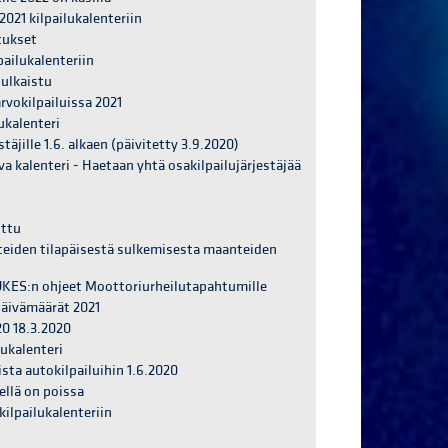
021 kilpailukalenteriin
tukset
pailukalenteriin
julkaistu
arvokilpailuissa 2021
ukalenteri
täjille 1.6. alkaen (päivitetty 3.9.2020)
va kalenteri - Haetaan yhtä osakilpailujärjestäjää
uttu
teiden tilapäisestä sulkemisesta maanteiden
TUKES:n ohjeet Moottoriurheilutapahtumille
päivämäärät 2021
20 18.3.2020
lukalenteri
ta autokilpailuihin 1.6.2020
ellä on poissa
ilpailukalenteriin