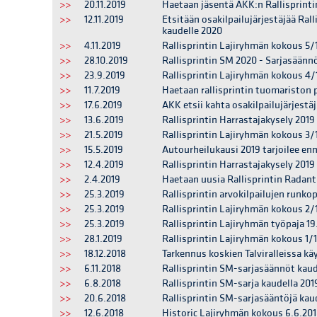
>>
20.11.2019
Haetaan jäsentä AKK:n Rallisprint
>>
12.11.2019
Etsitään osakilpailujärjestäjää Ral
kaudelle 2020
>>
4.11.2019
Rallisprintin Lajiryhmän kokous 5/1
>>
28.10.2019
Rallisprintin SM 2020 - Sarjasäännö
>>
23.9.2019
Rallisprintin Lajiryhmän kokous 4/
>>
11.7.2019
Haetaan rallisprintin tuomariston 
>>
17.6.2019
AKK etsii kahta osakilpailujärjestä
>>
13.6.2019
Rallisprintin Harrastajakysely 2019
>>
21.5.2019
Rallisprintin Lajiryhmän kokous 3/
>>
15.5.2019
Autourheilukausi 2019 tarjoilee ennä
>>
12.4.2019
Rallisprintin Harrastajakysely 2019 
>>
2.4.2019
Haetaan uusia Rallisprintin Radant
>>
25.3.2019
Rallisprintin arvokilpailujen runk
>>
25.3.2019
Rallisprintin Lajiryhmän kokous 2/
>>
25.3.2019
Rallisprintin Lajiryhmän työpaja 19
>>
28.1.2019
Rallisprintin Lajiryhmän kokous 1/1
>>
18.12.2018
Tarkennus koskien Talviralleissa kä
>>
6.11.2018
Rallisprintin SM-sarjasäännöt kaud
>>
6.8.2018
Rallisprintin SM-sarja kaudella 201
>>
20.6.2018
Rallisprintin SM-sarjasääntöjä kaud
>>
12.6.2018
Historic Lajiryhmän kokous 6.6.20