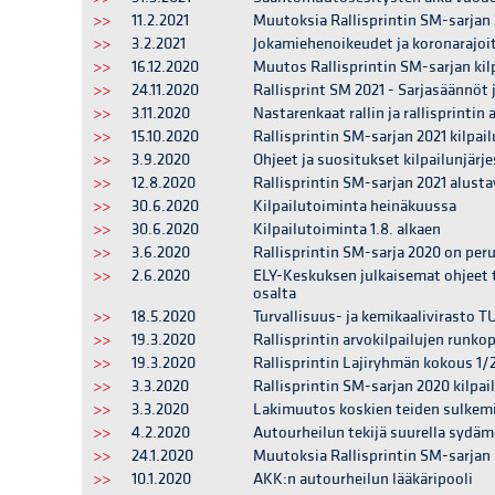
>>
11.2.2021
Muutoksia Rallisprintin SM-sarjan 2
>>
3.2.2021
Jokamiehenoikeudet ja koronarajoi
>>
16.12.2020
Muutos Rallisprintin SM-sarjan kil
>>
24.11.2020
Rallisprint SM 2021 - Sarjasäännöt 
>>
3.11.2020
Nastarenkaat rallin ja rallisprintin 
>>
15.10.2020
Rallisprintin SM-sarjan 2021 kilpail
>>
3.9.2020
Ohjeet ja suositukset kilpailunjärjes
>>
12.8.2020
Rallisprintin SM-sarjan 2021 alusta
>>
30.6.2020
Kilpailutoiminta heinäkuussa
>>
30.6.2020
Kilpailutoiminta 1.8. alkaen
>>
3.6.2020
Rallisprintin SM-sarja 2020 on per
>>
2.6.2020
ELY-Keskuksen julkaisemat ohjeet 
osalta
>>
18.5.2020
Turvallisuus- ja kemikaalivirasto 
>>
19.3.2020
Rallisprintin arvokilpailujen runko
>>
19.3.2020
Rallisprintin Lajiryhmän kokous 1/
>>
3.3.2020
Rallisprintin SM-sarjan 2020 kilpai
>>
3.3.2020
Lakimuutos koskien teiden sulkemis
>>
4.2.2020
Autourheilun tekijä suurella sydäm
>>
24.1.2020
Muutoksia Rallisprintin SM-sarjan k
>>
10.1.2020
AKK:n autourheilun lääkäripooli