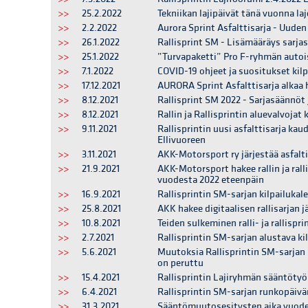
>>
25.2.2022
Tekniikan lajipäivät tänä vuonna laj
>>
2.2.2022
Aurora Sprint Asfalttisarja - Uuden
>>
26.1.2022
Rallisprint SM - Lisämääräys sarja
>>
25.1.2022
”Turvapaketti” Pro F-ryhmän autoi
>>
7.1.2022
COVID-19 ohjeet ja suositukset kilpa
>>
17.12.2021
AURORA Sprint Asfalttisarja alkaa
>>
8.12.2021
Rallisprint SM 2022 - Sarjasäännöt 
>>
8.12.2021
Rallin ja Rallisprintin aluevalvojat 
>>
9.11.2021
Rallisprintin uusi asfalttisarja kau
Ellivuoreen
>>
3.11.2021
AKK-Motorsport ry järjestää asfaltil
>>
21.9.2021
AKK-Motorsport hakee rallin ja ralli
vuodesta 2022 eteenpäin
>>
16.9.2021
Rallisprintin SM-sarjan kilpailukale
>>
25.8.2021
AKK hakee digitaalisen rallisarjan j
>>
10.8.2021
Teiden sulkeminen ralli- ja rallisp
>>
2.7.2021
Rallisprintin SM-sarjan alustava ki
>>
5.6.2021
Muutoksia Rallisprintin SM-sarjan k
on peruttu
>>
15.4.2021
Rallisprintin Lajiryhmän sääntötyö
>>
6.4.2021
Rallisprintin SM-sarjan runkopäiv
>>
31.3.2021
Sääntömuutosesitysten aika vuodel