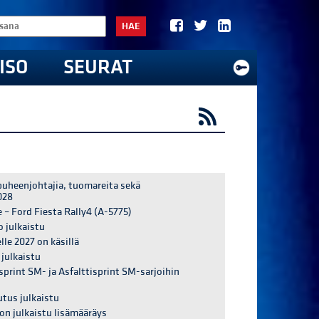
HAE
ISO
SEURAT
puheenjohtajia, tuomareita sekä
028
e – Ford Fiesta Rally4 (A-5775)
o julkaistu
le 2027 on käsillä
 julkaistu
isprint SM- ja Asfalttisprint SM-sarjoihin
utus julkaistu
on julkaistu lisämääräys