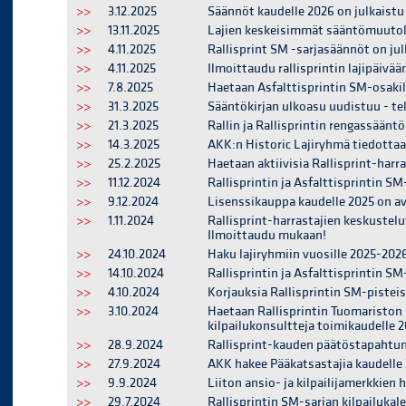
>>
3.12.2025
Säännöt kaudelle 2026 on julkaistu
>>
13.11.2025
Lajien keskeisimmät sääntömuutok
>>
4.11.2025
Rallisprint SM -sarjasäännöt on jul
>>
4.11.2025
Ilmoittaudu rallisprintin lajipäivää
>>
7.8.2025
Haetaan Asfalttisprintin SM-osakilp
>>
31.3.2025
Sääntökirjan ulkoasu uudistuu - tek
>>
21.3.2025
Rallin ja Rallisprintin rengassään
>>
14.3.2025
AKK:n Historic Lajiryhmä tiedottaa
>>
25.2.2025
Haetaan aktiivisia Rallisprint-harr
>>
11.12.2024
Rallisprintin ja Asfalttisprintin S
>>
9.12.2024
Lisenssikauppa kaudelle 2025 on a
>>
1.11.2024
Rallisprint-harrastajien keskustelut
Ilmoittaudu mukaan!
>>
24.10.2024
Haku lajiryhmiin vuosille 2025-202
>>
14.10.2024
Rallisprintin ja Asfalttisprintin SM
>>
4.10.2024
Korjauksia Rallisprintin SM-pisteis
>>
3.10.2024
Haetaan Rallisprintin Tuomariston
kilpailukonsultteja toimikaudelle 
>>
28.9.2024
Rallisprint-kauden päätöstapahtuma
>>
27.9.2024
AKK hakee Pääkatsastajia kaudelle
>>
9.9.2024
Liiton ansio- ja kilpailijamerkkien
>>
29.7.2024
Rallisprintin SM-sarjan kilpailukal