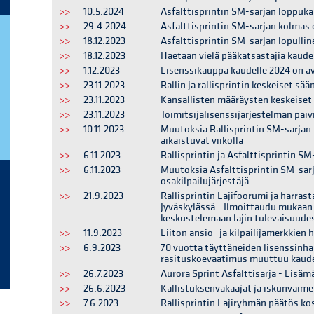
>>
10.5.2024
Asfalttisprintin SM-sarjan loppuka
>>
29.4.2024
Asfalttisprintin SM-sarjan kolmas 
>>
18.12.2023
Asfalttisprintin SM-sarjan lopulline
>>
18.12.2023
Haetaan vielä pääkatsastajia kaude
>>
1.12.2023
Lisenssikauppa kaudelle 2024 on a
>>
23.11.2023
Rallin ja rallisprintin keskeiset s
>>
23.11.2023
Kansallisten määräysten keskeise
>>
23.11.2023
Toimitsijalisenssijärjestelmän päiv
>>
10.11.2023
Muutoksia Rallisprintin SM-sarjan k
aikaistuvat viikolla
>>
6.11.2023
Rallisprintin ja Asfalttisprintin S
>>
6.11.2023
Muutoksia Asfalttisprintin SM-sarja
osakilpailujärjestäjä
>>
21.9.2023
Rallisprintin Lajifoorumi ja harras
Jyväskylässä - Ilmoittaudu mukaan
keskustelemaan lajin tulevaisuude
>>
11.9.2023
Liiton ansio- ja kilpailijamerkkien
>>
6.9.2023
70 vuotta täyttäneiden lisenssinha
rasituskoevaatimus muuttuu kaude
>>
26.7.2023
Aurora Sprint Asfalttisarja - Lisäm
>>
26.6.2023
Kallistuksenvakaajat ja iskunvaim
>>
7.6.2023
Rallisprintin Lajiryhmän päätös kos