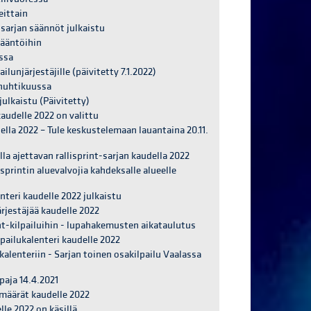
eittain
 sarjan säännöt julkaistu
sääntöihin
ssa
ilunjärjestäjille (päivitetty 7.1.2022)
 huhtikuussa
julkaistu (Päivitetty)
kaudelle 2022 on valittu
della 2022 – Tule keskustelemaan lauantaina 20.11.
la ajettavan rallisprint-sarjan kaudella 2022
sprintin aluevalvojia kahdeksalle alueelle
nteri kaudelle 2022 julkaistu
ärjestäjää kaudelle 2022
rint-kilpailuihin - lupahakemusten aikataulutus
lpailukalenteri kaudelle 2022
alenteriin - Sarjan toinen osakilpailu Vaalassa
paja 14.4.2021
ämäärät kaudelle 2022
le 2022 on käsillä