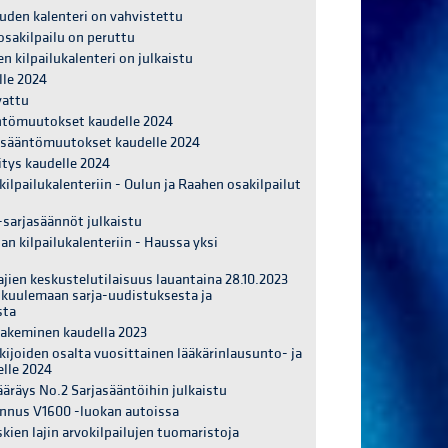
uden kalenteri on vahvistettu
osakilpailu on peruttu
n kilpailukalenteri on julkaistu
lle 2024
vattu
ääntömuutokset kaudelle 2024
t sääntömuutokset kaudelle 2024
itys kaudelle 2024
ilpailukalenteriin - Oulun ja Raahen osakilpailut
M-sarjasäännöt julkaistu
n kilpailukalenteriin - Haussa yksi
tajien keskustelutilaisuus lauantaina 28.10.2023
 kuulemaan sarja-uudistuksesta ja
sta
 hakeminen kaudella 2023
kijoiden osalta vuosittainen lääkärinlausunto- ja
lle 2024
ääräys No.2 Sarjasääntöihin julkaistu
ennus V1600 -luokan autoissa
kien lajin arvokilpailujen tuomaristoja