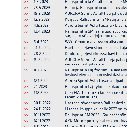
>>
1.6.2023
Rallisprintin ja Asfalttisprintin SM
>>
25.5.2023
Rallin ja Rallisprintin uusi alueval
>>
19.5.2023
AURORA Sprint Asfalttisarjalle uud
>>
12.5.2023
Korjaus Rallisprintin SM-sarjan pis
>>
4.5.2023
Aurora Sprint Asfalttisarja - Lisäm
>>
13.4.2023
Rallisprintin SM-sarja uudistuu kau
sarjaa - myös sarjojen runkokalente
>>
5.4.2023
Sääntömuutosesitysten aika vuodel
>>
31.3.2023
Haetaan sarjaviestinnän toteuttajaa
>>
28.2.2023
Koulutusjärjestelmässä käyttökatkok
>>
15.2.2023
AURORA Sprint Asfalttisarja palaa jä
sarjasäännöt julkaistu
>>
8.2.2023
Rallisprintin Lajifoorumi lauantain
keskustelemaan lajin nykytilasta j
>>
12.1.2023
Aurora Sprint Asfalttisarja kilpail
>>
2.1.2023
Rallisprintin Lajiryhmän kokoonpa
>>
1.12.2022
Uusi FIA Historic-tekniikkapassitt
tammikuun alusta
>>
30.11.2022
Haetaan täydennystä Rallisprintin
>>
24.11.2022
Lisenssikauppa kaudelle 2023 on a
>>
16.11.2022
Rallisprint SM 2023 - Sarjasäännöt 
>>
14.11.2022
AKK-Motorsport ry hakee koordinaat
>>
8.11.2022
Muutos Rallisprintin SM-sarjan 202