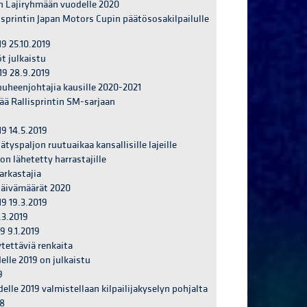
in Lajiryhmään vuodelle 2020
lisprintin Japan Motors Cupin päätösosakilpailulle
9 25.10.2019
t julkaistu
19 28.9.2019
puheenjohtajia kausille 2020-2021
jää Rallisprintin SM-sarjaan
19 14.5.2019
tyspaljon ruutuaikaa kansallisille lajeille
on lähetetty harrastajille
arkastajia
opäivämäärät 2020
19 19.3.2019
.3.2019
9 9.1.2019
ytettäviä renkaita
elle 2019 on julkaistu
9
elle 2019 valmistellaan kilpailijakyselyn pohjalta
18