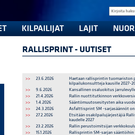
ET
KILPAILIJAT
LAJIT
NUOR
RALLISPRINT - UUTISET
>>
23.6.2026
Haetaan rallisprintin tuomariston 
kilpailukonsultteja kausille 2027-2
>>
9.6.2026
Kansallinen osaluokitus jarrulevyll
>>
21.4.2026
Rallin nuottitutkinnon verkkoversi
>>
1.4.2026
Sääntömuutosesitysten aika vuodel
>>
24.3.2026
Asfalttisprint SM -sarjasäännöt on
>>
27.2.2026
Etsitään osakilpailujärjestäjiä Rall
kaudelle 2027
>>
23.2.2026
Rallin perustoimitsijan verkkokoul
>>
15.1.2026
Rallisprintin SM-sarjan sääntöihin 