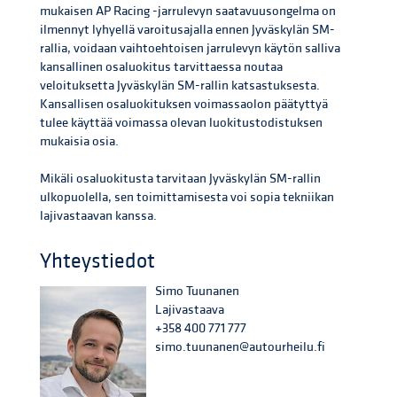
mukaisen AP Racing -jarrulevyn saatavuusongelma on
ilmennyt lyhyellä varoitusajalla ennen Jyväskylän SM-
rallia, voidaan vaihtoehtoisen jarrulevyn käytön salliva
kansallinen osaluokitus tarvittaessa noutaa
veloituksetta Jyväskylän SM-rallin katsastuksesta.
Kansallisen osaluokituksen voimassaolon päätyttyä
tulee käyttää voimassa olevan luokitustodistuksen
mukaisia osia.
Mikäli osaluokitusta tarvitaan Jyväskylän SM-rallin
ulkopuolella, sen toimittamisesta voi sopia tekniikan
lajivastaavan kanssa.
Yhteystiedot
Simo Tuunanen
Lajivastaava
+358 400 771 777
simo.tuunanen@autourheilu.fi