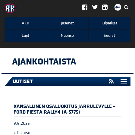
";
AKK
Jäsenet
Kilpailijat
Lajit
Nuoriso
Seurat
AJANKOHTAISTA
UUTISET
Togg
navi
KANSALLINEN OSALUOKITUS JARRULEVYLLE –
FORD FIESTA RALLY4 (A-5775)
9.6.2026
« Takaisin