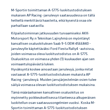
M-Sportin toimittaman A-5775-luokitustodistuksen
mukaisen AP Racing -jarrulevyn saatavuudessa on tällä
hetkellä merkittäviä haasteita, eikä kyseistä osaa ole
parhaillaan saatavilla.
Kilpailutoiminnan jatkuvuuden turvaamiseksi AKK-
Motorsport Ry:n Tekniikan Lajiryhmä on myöntänyt
kansallisen osaluokituksen Saab 9-5 OEM 4566840 -
jarrulevylle käytettäväksi Ford Fiesta Rally4 -autoissa,
joiden voimassa oleva luokitustodistus on A-5775.
Osaluokitus on voimassa yhden (1) kuukauden ajan sen
voimaantulopäivästä lukien.
Hyväksyntä koskee ainoastaan jarrulevyä, jonka mitat
vastaavat A-5775-luokitustodistuksen mukaista AP
Racing -jarrulevyä. Muiden jarrujärjestelmän osien tulee
säilyä voimassa olevan luokitustodistuksen mukaisina.
Tämä määräaikainen kansallinen osaluokitus on
myönnetty poikkeuksellisessa tilanteessa alkuperäisen
luokitellun osan saatavuusongelmien vuoksi. Koska M-
Sportin toimittaman A-5775-luokitustodistuksen