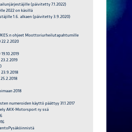
ilunjärjestäjille (päivitetty 7.1.2022)
le 2022 on käsillä
täjille 1.6. alkaen (päivitetty 3.9.2020)
TUKES:n ohjeet Moottoriurheilutapahtumille
 22.2.2020
 19.10.2019
 23.2.2019
0
 23.9.2018
 25.2.2018
voimaan 2018
sten numeroiden käyttö päättyy 31.1.2017
tely AKK-Motorsport ry:ssä
16
016
 LentoPysäköinnistä