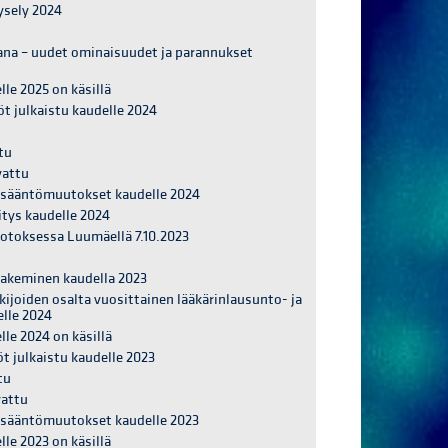
ysely 2024
kana – uudet ominaisuudet ja parannukset
le 2025 on käsillä
t julkaistu kaudelle 2024
tu
vattu
t sääntömuutokset kaudelle 2024
itys kaudelle 2024
otoksessa Luumäellä 7.10.2023
 hakeminen kaudella 2023
kijoiden osalta vuosittainen lääkärinlausunto- ja
lle 2024
le 2024 on käsillä
t julkaistu kaudelle 2023
tu
vattu
 sääntömuutokset kaudelle 2023
le 2023 on käsillä