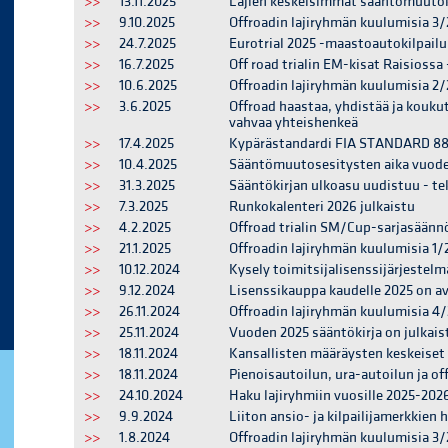
>>
13.11.2025
Lajien keskeisimmät sääntömuutok
>>
9.10.2025
Offroadin lajiryhmän kuulumisia 3/
>>
24.7.2025
Eurotrial 2025 -maastoautokilpail
>>
16.7.2025
Off road trialin EM-kisat Raisiossa 
>>
10.6.2025
Offroadin lajiryhmän kuulumisia 2/
>>
3.6.2025
Offroad haastaa, yhdistää ja koukutt
vahvaa yhteishenkeä
>>
17.4.2025
Kypärästandardi FIA STANDARD 8859
>>
10.4.2025
Sääntömuutosesitysten aika vuodel
>>
31.3.2025
Sääntökirjan ulkoasu uudistuu - tek
>>
7.3.2025
Runkokalenteri 2026 julkaistu
>>
4.2.2025
Offroad trialin SM/Cup-sarjasäännö
>>
21.1.2025
Offroadin lajiryhmän kuulumisia 1/
>>
10.12.2024
Kysely toimitsijalisenssijärjestel
>>
9.12.2024
Lisenssikauppa kaudelle 2025 on a
>>
26.11.2024
Offroadin lajiryhmän kuulumisia 4
>>
25.11.2024
Vuoden 2025 sääntökirja on julkais
>>
18.11.2024
Kansallisten määräysten keskeiset
>>
18.11.2024
Pienoisautoilun, ura-autoilun ja o
>>
24.10.2024
Haku lajiryhmiin vuosille 2025-202
>>
9.9.2024
Liiton ansio- ja kilpailijamerkkien
>>
1.8.2024
Offroadin lajiryhmän kuulumisia 3