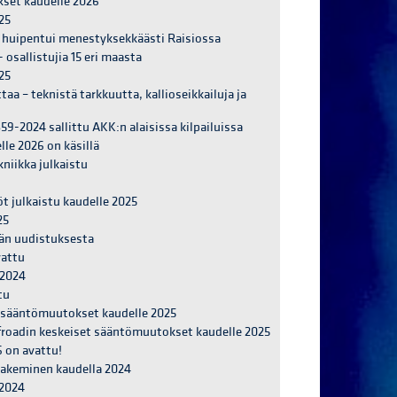
set kaudelle 2026
25
u huipentui menestyksekkäästi Raisiossa
- osallistujia 15 eri maasta
25
aa – teknistä tarkkuutta, kallioseikkailuja ja
-2024 sallittu AKK:n alaisissa kilpailuissa
le 2026 on käsillä
niikka julkaistu
t julkaistu kaudelle 2025
25
män uudistuksesta
vattu
/2024
tu
 sääntömuutokset kaudelle 2025
ffroadin keskeiset sääntömuutokset kaudelle 2025
6 on avattu!
 hakeminen kaudella 2024
/2024