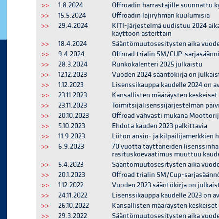
>>
1.8.2024
Offroadin harrastajille suunnattu k
>>
15.5.2024
Offroadin lajiryhmän kuulumisia
>>
29.4.2024
KITI-järjestelmä uudistuu 2024 ai
käyttöön asteittain
>>
18.4.2024
Sääntömuutosesitysten aika vuodel
>>
9.4.2024
Offroad trialin SM/CUP-sarjasäännö
>>
28.3.2024
Runkokalenteri 2025 julkaistu
>>
12.12.2023
Vuoden 2024 sääntökirja on julkais
>>
1.12.2023
Lisenssikauppa kaudelle 2024 on a
>>
23.11.2023
Kansallisten määräysten keskeise
>>
23.11.2023
Toimitsijalisenssijärjestelmän päiv
>>
20.10.2023
Offroad vahvasti mukana Moottorij
>>
5.10.2023
Ehdota kauden 2023 palkittavia
>>
11.9.2023
Liiton ansio- ja kilpailijamerkkien
>>
6.9.2023
70 vuotta täyttäneiden lisenssinha
rasituskoevaatimus muuttuu kaude
>>
5.4.2023
Sääntömuutosesitysten aika vuodel
>>
20.1.2023
Offroad trialin SM/Cup-sarjasäännö
>>
1.12.2022
Vuoden 2023 sääntökirja on julkais
>>
24.11.2022
Lisenssikauppa kaudelle 2023 on a
>>
26.10.2022
Kansallisten määräysten keskeiset
>>
29.3.2022
Sääntömuutosesitysten aika vuodel