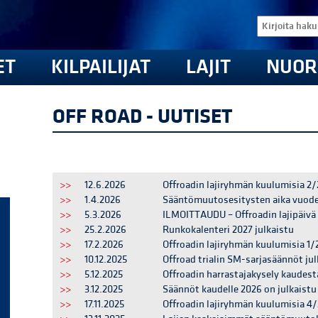
ET
KILPAILIJAT
LAJIT
NUOR
OFF ROAD - UUTISET
>>
12.6.2026
Offroadin lajiryhmän kuulumisia 2
>>
1.4.2026
Sääntömuutosesitysten aika vuodel
>>
5.3.2026
ILMOITTAUDU – Offroadin lajipäivä 
>>
25.2.2026
Runkokalenteri 2027 julkaistu
>>
17.2.2026
Offroadin lajiryhmän kuulumisia 1/
>>
10.12.2025
Offroad trialin SM-sarjasäännöt jul
>>
5.12.2025
Offroadin harrastajakysely kaudest
>>
3.12.2025
Säännöt kaudelle 2026 on julkaistu
>>
17.11.2025
Offroadin lajiryhmän kuulumisia 4