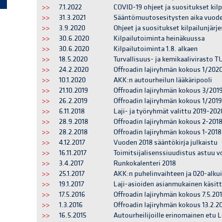
>>
7.1.2022
COVID-19 ohjeet ja suositukset kilpa
>>
31.3.2021
Sääntömuutosesitysten aika vuodel
>>
3.9.2020
Ohjeet ja suositukset kilpailunjärjes
>>
30.6.2020
Kilpailutoiminta heinäkuussa
>>
30.6.2020
Kilpailutoiminta 1.8. alkaen
>>
18.5.2020
Turvallisuus- ja kemikaalivirasto 
>>
24.2.2020
Offroadin lajiryhmän kokous 1/2020
>>
10.1.2020
AKK:n autourheilun lääkäripooli
>>
21.10.2019
Offroadin lajiryhmän kokous 3/2019
>>
26.2.2019
Offroadin lajiryhmän kokous 1/2019
>>
6.11.2018
Laji- ja työryhmät valittu 2019-202
>>
28.9.2018
Offroadin lajiryhmän kokous 2-2018
>>
28.2.2018
Offroadin lajiryhmän kokous 1-2018
>>
4.12.2017
Vuoden 2018 sääntökirja julkaistu
>>
16.11.2017
Toimitsijalisenssiuudistus astuu 
>>
3.4.2017
Runkokalenteri 2018
>>
25.1.2017
AKK:n puhelinvaihteen ja 020-alkui
>>
19.1.2017
Laji-asioiden asianmukainen käsit
>>
17.5.2016
Offroadin lajiryhmän kokous 7.5.20
>>
1.3.2016
Offroadin lajiryhmän kokous 13.2.2
>>
16.5.2015
Autourheilijoille erinomainen etu