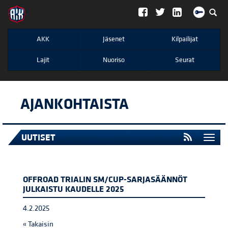
";
AKK
Jäsenet
Kilpailijat
Lajit
Nuoriso
Seurat
AJANKOHTAISTA
UUTISET
Togg
navi
OFFROAD TRIALIN SM/CUP-SARJASÄÄNNÖT
JULKAISTU KAUDELLE 2025
4.2.2025
« Takaisin