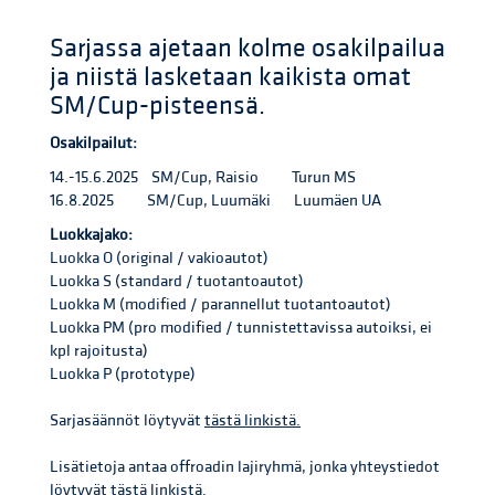
Sarjassa ajetaan kolme osakilpailua
ja niistä lasketaan kaikista omat
SM/Cup-pisteensä.
Osakilpailut:
14.-15.6.2025 SM/Cup, Raisio Turun MS
16.8.2025 SM/Cup, Luumäki Luumäen UA
Luokkajako:
Luokka O (original / vakioautot)
Luokka S (standard / tuotantoautot)
Luokka M (modified / parannellut tuotantoautot)
Luokka PM (pro modified / tunnistettavissa autoiksi, ei
kpl rajoitusta)
Luokka P (prototype)
Sarjasäännöt löytyvät
tästä linkistä.
Lisätietoja antaa offroadin lajiryhmä, jonka yhteystiedot
löytyvät
tästä linkistä.