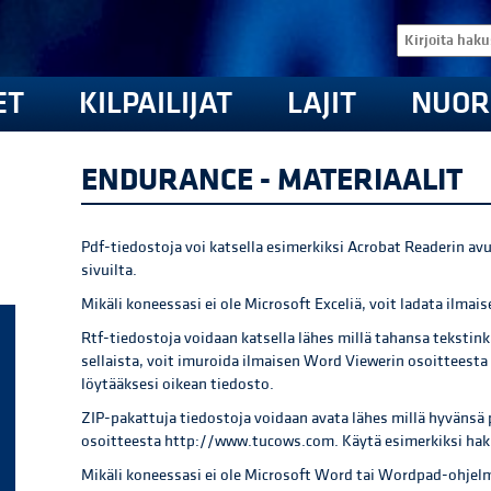
ET
KILPAILIJAT
LAJIT
NUOR
ENDURANCE - MATERIAALIT
Pdf-tiedostoja voi katsella esimerkiksi Acrobat Readerin avu
sivuilta.
Mikäli koneessasi ei ole Microsoft Exceliä, voit ladata ilmais
Rtf-tiedostoja voidaan katsella lähes millä tahansa tekstink
sellaista, voit imuroida ilmaisen Word Viewerin osoittees
löytääksesi oikean tiedosto.
ZIP-pakattuja tiedostoja voidaan avata lähes millä hyvänsä 
osoitteesta http://www.tucows.com. Käytä esimerkiksi hak
Mikäli koneessasi ei ole Microsoft Word tai Wordpad-ohjelm