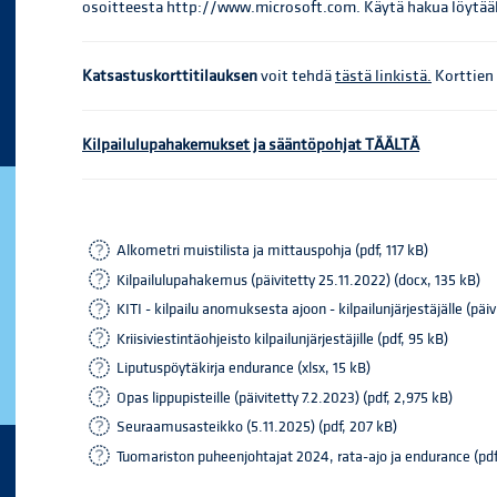
osoitteesta http://www.microsoft.com. Käytä hakua löytääk
Katsastuskorttitilauksen
voit tehdä
tästä linkistä.
Korttien
Kilpailulupahakemukset ja sääntöpohjat TÄÄLTÄ
Alkometri muistilista ja mittauspohja (pdf, 117 kB)
Kilpailulupahakemus (päivitetty 25.11.2022) (docx, 135 kB)
KITI - kilpailu anomuksesta ajoon - kilpailunjärjestäjälle (päi
Kriisiviestintäohjeisto kilpailunjärjestäjille (pdf, 95 kB)
Liputuspöytäkirja endurance (xlsx, 15 kB)
Opas lippupisteille (päivitetty 7.2.2023) (pdf, 2,975 kB)
Seuraamusasteikko (5.11.2025) (pdf, 207 kB)
Tuomariston puheenjohtajat 2024, rata-ajo ja endurance (pdf