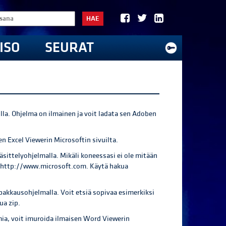
HAE
ISO
SEURAT
lla. Ohjelma on ilmainen ja voit ladata sen Adoben
en Excel Viewerin Microsoftin sivuilta.
äsittelyohjelmalla. Mikäli koneessasi ei ole mitään
ta http://www.microsoft.com. Käytä hakua
pakkausohjelmalla. Voit etsiä sopivaa esimerkiksi
ua zip.
ia, voit imuroida ilmaisen Word Viewerin