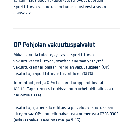
Tarkemmat tiedot vakuutuksesta löydät suoraan
Sporttiturva-vakuutuksen tuoteselosteesta sivun
alaosasta.
OP Pohjolan vakuutuspalvelut
Mikäli sinulla tulee kysyttävää Sporttiturva-
vakuutukseen liittyen, otathan suoraan yhteyttä
vakuutuksen tarjoajaan Pohjolan vakuutukseen (OP).
Lisätietoja Sporttiturvasta voit lukea
tästä
.
Toimintaohjeet ja OP:n lääkärinkumppanit löydät
täältä
(Tapaturma > Loukkaannuin urheilukilpailussa tai
harjoituksissa).
Lisätietoja ja henkilökohtaista palvelua vakuutukseen
liittyen saa OP:n puhelinpalvelusta numerosta 0303 0303
(asiakaspalvelu avoinna ma-pe 9-16).