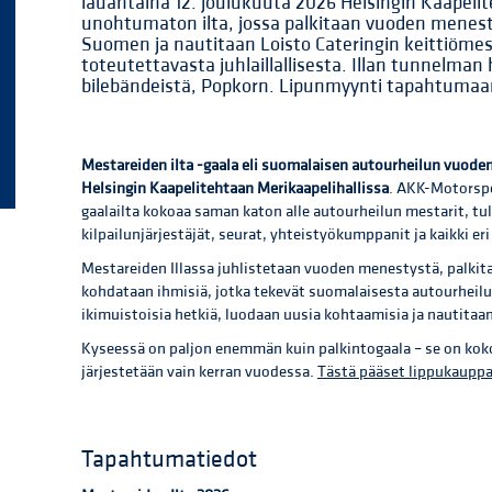
lauantaina 12. joulukuuta 2026 Helsingin Kaapelit
unohtumaton ilta, jossa palkitaan vuoden menest
Suomen ja nautitaan Loisto Cateringin keittiömes
toteutettavasta juhlaillallisesta. Illan tunnelm
bilebändeistä, Popkorn. Lipunmyynti tapahtumaan
Mestareiden ilta -gaala eli suomalaisen autourheilun vuoden
Helsingin Kaapelitehtaan Merikaapelihallissa
. AKK-Motorspo
gaalailta kokoaa saman katon alle autourheilun mestarit, tu
kilpailunjärjestäjät, seurat, yhteistyökumppanit ja kaikki eri 
Mestareiden Illassa juhlistetaan vuoden menestystä, palkita
kohdataan ihmisiä, jotka tekevät suomalaisesta autourheilus
ikimuistoisia hetkiä, luodaan uusia kohtaamisia ja nautita
Kyseessä on paljon enemmän kuin palkintogaala – se on koko
järjestetään vain kerran vuodessa.
Tästä pääset lippukaupp
Tapahtumatiedot