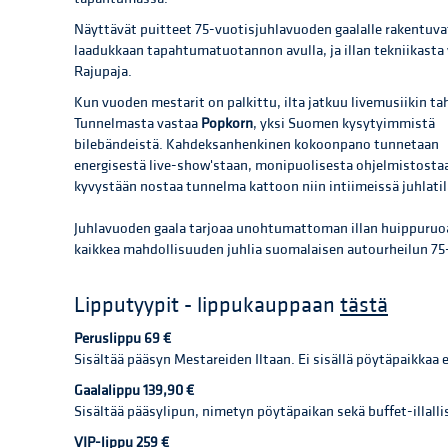
Näyttävät puitteet 75-vuotisjuhlavuoden gaalalle rakentuva
laadukkaan tapahtumatuotannon avulla, ja illan tekniikasta
Rajupaja.
Kun vuoden mestarit on palkittu, ilta jatkuu livemusiikin ta
Tunnelmasta vastaa
Popkorn
, yksi Suomen kysytyimmistä
bilebändeistä. Kahdeksanhenkinen kokoonpano tunnetaan
energisestä live-show'staan, monipuolisesta ohjelmistosta
kyvystään nostaa tunnelma kattoon niin intiimeissä juhlatila
Juhlavuoden gaala tarjoaa unohtumattoman illan huippuruoa
kaikkea mahdollisuuden juhlia suomalaisen autourheilun 75
Lipputyypit - lippukauppaan
tästä
Peruslippu 69 €
Sisältää pääsyn Mestareiden Iltaan. Ei sisällä pöytäpaikkaa ei
Gaalalippu 139,90 €
Sisältää pääsylipun, nimetyn pöytäpaikan sekä buffet-illalli
VIP-lippu 259 €