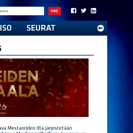
HAE
ISO
SEURAT
6
va Mestareiden Ilta järjestetään