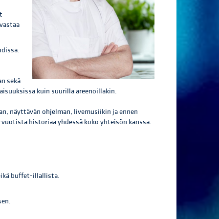
t
 vastaa
hdissa.
an sekä
isuuksissa kuin suurilla areenoillakin.
n, näyttävän ohjelman, livemusiikin ja ennen
-vuotista historiaa yhdessä koko yhteisön kanssa.
kä buffet-illallista.
sen.