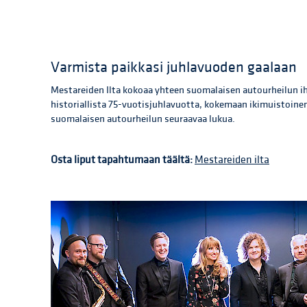
Varmista paikkasi juhlavuoden gaalaan
Mestareiden Ilta kokoaa yhteen suomalaisen autourheilun ih
historiallista 75-vuotisjuhlavuotta, kokemaan ikimuistoine
suomalaisen autourheilun seuraavaa lukua.
Osta liput tapahtumaan täältä:
Mestareiden ilta