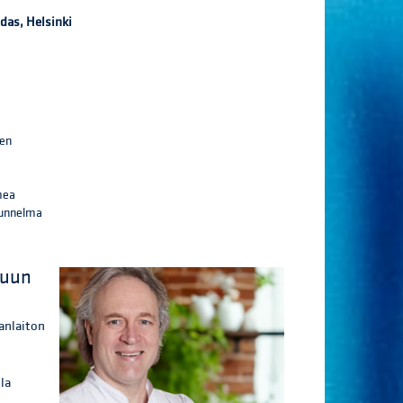
hdas, Helsinki
nen
omea
tunnelma
puun
oanlaiton
lla