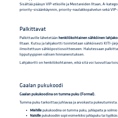
Sisältää pääsyn VIP-etkoille ja Mestareiden Iltaan, A-kategor
priority-sisäänkäynnin, priority-naulakkopalvelun sekä VIP
Palkittavat
Palkittaville lähetetään
henkilökohtainen sähköinen lahjakor
Iltaan. Kutsu ja lahjakortti toimitetaan sähköisesti KITI-jär
ilmoitettuun sähköpostiosoitteeseen. Halutessaan palkitta
lipputyyppien välisen hinnanerotuksen.
Lahjakortti on henkilökohtainen, eikä sitä voi luovuttaa toise
Gaalan pukukoodi
Gaalan pukukoodina on tumma puku (Formal).
Tumma puku tarkoittaa juhlavaa ja arvokasta pukeutumista.
Miehille
pukukoodina on tumma puku, juhlapaita ja solmio t
Naisille
pukukoodiin sopii esimerkiksi juhlapuku tai tyylikä