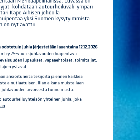
ehtaan Merikaapelihallissa. Luvassa on
yjät, kohdataan autourheiluväki ympäri
tari Kape Aihisen johdolla
an huipentaa yksi Suomen kysytyimmistä
 on nyt avattu.
 odotetuin juhla järjestetään lauantaina 12.12.2026
rt ry 75-vuotisjuhlavuoden huipentava
levaisuuden lupaukset, vapaaehtoiset, toimitsijat,
lajien ystävät.
an ansioituneita tekijöitä ja ennen kaikkea
ta ainutlaatuisen. Illan aikana muistellaan
an juhlavuoden arvoisesta tunnelmasta.
 autourheiluyhteisön yhteinen juhla, joka
aan