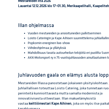
Mestareiden Ilta 2026
Lauantai 12.12.2026 klo 17–01.30, Merikaapelihalli, Kaapelite
Illan ohjelmassa
Vuoden mestareiden ja ansioituneiden palkitseminen
Loisto Cateringin ja Kape Aihisen suunnittelema juhlaillalli
Popkornin energinen live-show
Viihdeohjelmaa ja yllätyksiä
Mahdollisuus tavata autourheilun tekijöitä eri puolilta Su
AKK-Motorsport ry:n 75-vuotisjuhlavuoden ainutlaatuinen 
Juhlavuoden gaala on elämys alusta lop
Mestareiden Illassa panostetaan jokaiseen yksityiskohtaan.
Juhlaillallisen toteuttaa Loisto Catering, joka tunnetaan ru
perinteitä kunnioittavasta mutta samalla modernista ja
innovatiivisesta otteestaan. Illan makuelämyksistä
vastaa
keittiömestari Kape Aihinen
, joka on myös itse paika
tapahtumassa.