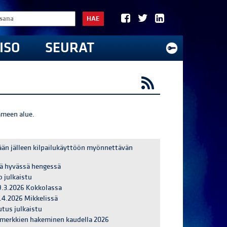
HAE
ISO
SEURAT
meen alue.
ään jälleen kilpailukäyttöön myönnettävän
tä hyvässä hengessä
o julkaistu
9.3.2026 Kokkolassa
9.4.2026 Mikkelissä
utus julkaistu
ijamerkkien hakeminen kaudella 2026