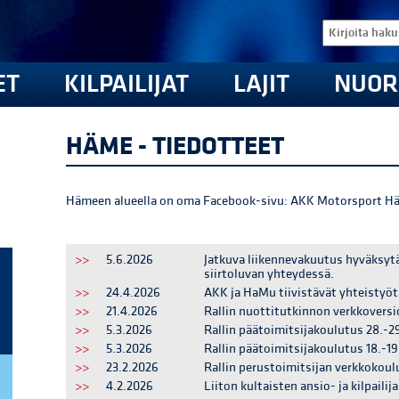
ET
KILPAILIJAT
LAJIT
NUOR
HÄME - TIEDOTTEET
Hämeen alueella on oma Facebook-sivu: AKK Motorsport Hä
>>
5.6.2026
Jatkuva liikennevakuutus hyväksyt
siirtoluvan yhteydessä.
>>
24.4.2026
AKK ja HaMu tiivistävät yhteistyö
>>
21.4.2026
Rallin nuottitutkinnon verkkoversi
>>
5.3.2026
Rallin päätoimitsijakoulutus 28.-2
>>
5.3.2026
Rallin päätoimitsijakoulutus 18.-1
>>
23.2.2026
Rallin perustoimitsijan verkkokoul
>>
4.2.2026
Liiton kultaisten ansio- ja kilpail