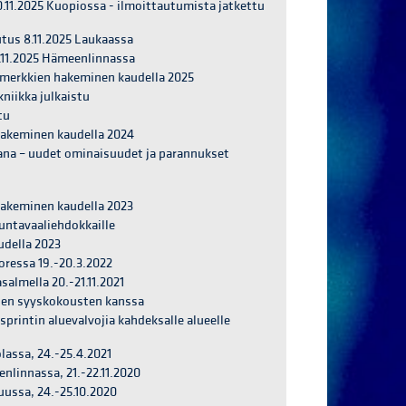
0.11.2025 Kuopiossa - ilmoittautumista jatkettu
utus 8.11.2025 Laukaassa
6.11.2025 Hämeenlinnassa
ijamerkkien hakeminen kaudella 2025
niikka julkaistu
tu
 hakeminen kaudella 2024
kana – uudet ominaisuudet ja parannukset
 hakeminen kaudella 2023
untavaaliehdokkaille
udella 2023
oressa 19.-20.3.2022
almella 20.-21.11.2021
iden syyskokousten kanssa
sprintin aluevalvojia kahdeksalle alueelle
lassa, 24.-25.4.2021
nlinnassa, 21.-22.11.2020
uussa, 24.-25.10.2020