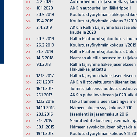
>>
4.2.2020
Autourheilun tekijä suurella sydäm
>>
10.1.2020
AKK:n autourheilun lääkäripooli
>>
20.5.2019
Koulutustyöryhmän sähköpostikok
>>
15.4.2019
Koulutustyöryhmän kokous 2/2019 
>>
2.4.2019
AKK:n Rallin Lajiryhmä haastaa alu
kaudella 2020
>>
20.3.2019
Rallin Päätoimitsijakoulutus Tuusu
>>
26.2.2019
Koulutustyöryhmän kokous 1/2019 
>>
21.2.2019
Rallin Päätoimitsijakoulutus Ouluss
>>
14.5.2018
Haetaan alueille perustoimitsijakou
>>
9.1.2018
Rallin lajiryhmä hakee jäsenekseen
Hakuaikaa jatkettu
>>
12.12.2017
Rallin lajiryhmä hakee jäsenekseen
>>
27.11.2017
AKK:n liittovaltuuston jäsenet kau
>>
16.11.2017
Toimitsijalisenssiuudistus astuu 
>>
25.1.2017
AKK:n puhelinvaihteen ja 020-alkui
>>
12.12.2016
Haku Hämeen alueen kartingvalm
>>
14.10.2016
Hämeen alueen syyskokous 20.10.
>>
20.1.2016
Jäsenlehti ja jäsenmaksut 2016
>>
7.12.2015
Seuratiedote koskien jäsenmaksuja
>>
30.11.2015
Hämeen syyskokouksen pöytäkirja
>>
19.11.2015
Koulutustyöryhmän kokous 9.11.20