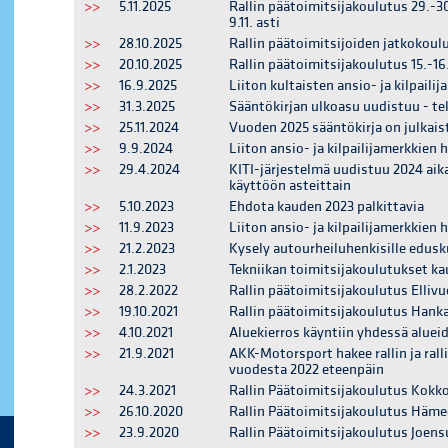
>>
5.11.2025
Rallin päätoimitsijakoulutus 29.-3
9.11. asti
>>
28.10.2025
Rallin päätoimitsijoiden jatkokoul
>>
20.10.2025
Rallin päätoimitsijakoulutus 15.-1
>>
16.9.2025
Liiton kultaisten ansio- ja kilpail
>>
31.3.2025
Sääntökirjan ulkoasu uudistuu - tek
>>
25.11.2024
Vuoden 2025 sääntökirja on julkais
>>
9.9.2024
Liiton ansio- ja kilpailijamerkkien
>>
29.4.2024
KITI-järjestelmä uudistuu 2024 ai
käyttöön asteittain
>>
5.10.2023
Ehdota kauden 2023 palkittavia
>>
11.9.2023
Liiton ansio- ja kilpailijamerkkien
>>
21.2.2023
Kysely autourheiluhenkisille edusk
>>
2.1.2023
Tekniikan toimitsijakoulutukset ka
>>
28.2.2022
Rallin päätoimitsijakoulutus Ellivu
>>
19.10.2021
Rallin päätoimitsijakoulutus Hankas
>>
4.10.2021
Aluekierros käyntiin yhdessä alue
>>
21.9.2021
AKK-Motorsport hakee rallin ja ralli
vuodesta 2022 eteenpäin
>>
24.3.2021
Rallin Päätoimitsijakoulutus Kokko
>>
26.10.2020
Rallin Päätoimitsijakoulutus Hämee
>>
23.9.2020
Rallin Päätoimitsijakoulutus Joens