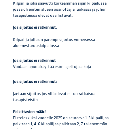
Kilpailija joka saavutti korkeamman sijan kilpailussa
jossa oli eniten alueen osanottajia luokassa ja johon
tasapisteissä olevat osallistuvat.
Jos sijoitus ei ratkennut:
Kilpailija jolla on parempi sijoitus viimeisessä
aluemestaruuskilpailussa.
Jos sijoitus ei ratkennut
Voidaan apuna käyttää esim. ajettuja aikoja
Jos sijoitus ei ratkennut:
Jaetaan sijoitus jos yllä olevat ei tuo ratkaisua
tasapisteisiin.
Palkittavien määrä
Pistelaskuksi vuodelIe 2025 on seuraava 1-3 kilpailijaa
palkitaan 1, 4-6 kilapilijaa palkitaan 2, 7 tai enemmän