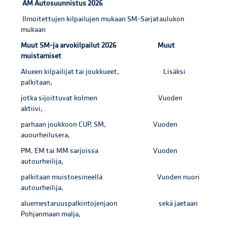
AM Autosuunnistus 2026
Ilmoitettujen kilpailujen mukaan SM-Sarjataulukon
mukaan
Muut SM-ja arvokilpailut 2026 Muut
muistamiset
Alueen kilpailijat tai joukkueet, Lisäksi
palkitaan,
jotka sijoittuvat kolmen Vuoden
aktiivi,
parhaan joukkoon CUP, SM, Vuoden
auourheilusera,
PM, EM tai MM sarjoissa Vuoden
autourheilija,
palkitaan muistoesineellä Vuoden nuori
autourheilija,
aluemestaruuspalkintojenjaon sekä jaetaan
Pohjanmaan malja,