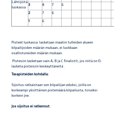
Lähtijöitä
3
8
7
6
luokassa
2
7
6
1
6
Pisteet luokassa lasketaan maaliin tulleiden alueen
kilpailijoiden määrän mukaan, ei luokkaan
osallistuneiden määrän mukaan.
Pistesiin lasketaan vain A, B ja C finalistit, jos niitä on Ei
lasketa pisteisiin keskeyttäneitä .
Tasapisteiden kohdalla:
Sijoitus ratkaistaan sen kilpailijan eduksi, joilla on
korkeampi yksittäinen pistemäärä kilpailusta, toiseksi
korkein jne.
Jos sijoitus ei ratkennut: