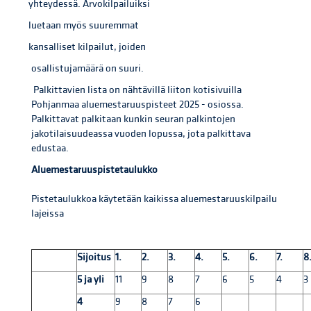
yhteydessä. Arvokilpailuiksi
luetaan myös suuremmat
kansalliset kilpailut, joiden
osallistujamäärä on suuri.
Palkittavien lista on nähtävillä liiton kotisivuilla
Pohjanmaa aluemestaruuspisteet 2025 - osiossa.
Palkittavat palkitaan kunkin seuran palkintojen
jakotilaisuudeassa vuoden lopussa, jota palkittava
edustaa.
Aluemestaruuspistetaulukko
Pistetaulukkoa käytetään kaikissa aluemestaruuskilpailu
lajeissa
Sijoitus
1.
2.
3.
4.
5.
6.
7.
8
5 ja yli
11
9
8
7
6
5
4
3
4
9
8
7
6