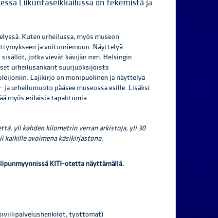
essa Liikuntaseikkailussa on tekemistä ja
telyssä. Kuten urheilussa, myös museon
ettymykseen ja voitonriemuun. Näyttelyä
 sisällöt, jotka vievät kävijän mm. Helsingin
set urheilusankarit suurjuoksijoista
oleijoniin. Lajikirjo on monipuolinen ja näyttelyä
- ja urheilumuoto pääsee museossa esille. Lisäksi
tää myös erilaisia tapahtumia.
, yli kahden kilometrin verran arkistoja, yli 30
ii kaikille avoimena käsikirjastona.
la lipunmyynnissä KITI-otetta näyttämällä.
 siviilipalvelushenkilöt, työttömät)