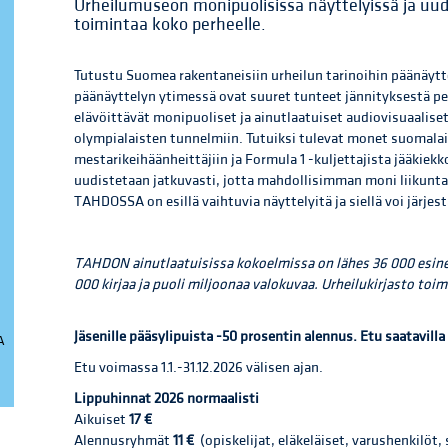
Urheilumuseon monipuolisissa näyttelyissä ja uud
toimintaa koko perheelle.
Tutustu Suomea rakentaneisiin urheilun tarinoihin päänäyt
päänäyttelyn ytimessä ovat suuret tunteet jännityksestä p
elävöittävät monipuoliset ja ainutlaatuiset audiovisuaaliset
olympialaisten tunnelmiin. Tutuiksi tulevat monet suomalai
mestarikeihäänheittäjiin ja Formula 1 -kuljettajista jääkiekk
uudistetaan jatkuvasti, jotta mahdollisimman moni liikunta
TAHDOSSA on esillä vaihtuvia näyttelyitä ja siellä voi järjes
TAHDON ainutlaatuisissa kokoelmissa on lähes 36 000 esinettä
000 kirjaa ja puoli miljoonaa valokuvaa. Urheilukirjasto toim
Jäsenille pääsylipuista -50 prosentin alennus. Etu saatavil
A
Etu voimassa 1.1.-31.12.2026 välisen ajan.
Lippuhinnat 2026 normaalisti
Aikuiset
17 €
Alennusryhmät
11 €
(opiskelijat, eläkeläiset, varushenkilöt,