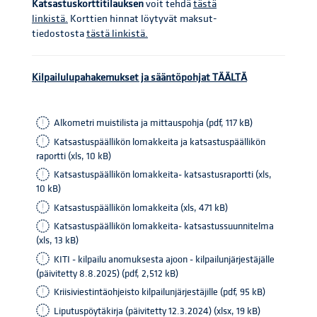
Katsastuskorttitilauksen
voit tehdä
tästä
linkistä.
Korttien hinnat löytyvät maksut-
tiedostosta
tästä linkistä.
Kilpailulupahakemukset ja sääntöpohjat TÄÄLTÄ
Alkometri muistilista ja mittauspohja (pdf, 117 kB)
Katsastuspäällikön lomakkeita ja katsastuspäällikön
raportti (xls, 10 kB)
Katsastuspäällikön lomakkeita- katsastusraportti (xls,
10 kB)
Katsastuspäällikön lomakkeita (xls, 471 kB)
Katsastuspäällikön lomakkeita- katsastussuunnitelma
(xls, 13 kB)
KITI - kilpailu anomuksesta ajoon - kilpailunjärjestäjälle
(päivitetty 8.8.2025) (pdf, 2,512 kB)
Kriisiviestintäohjeisto kilpailunjärjestäjille (pdf, 95 kB)
Liputuspöytäkirja (päivitetty 12.3.2024) (xlsx, 19 kB)