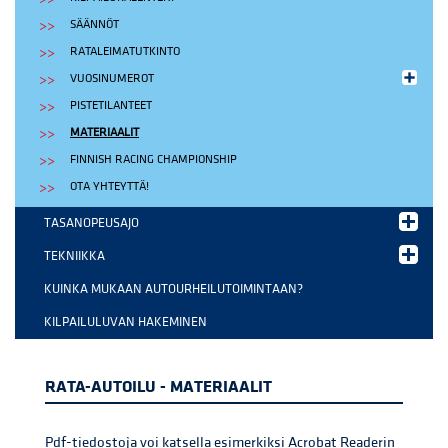
SÄÄNNÖT
RATALEIMATUTKINTO
VUOSINUMEROT
PISTETILANTEET
MATERIAALIT
FINNISH RACING CHAMPIONSHIP
OTA YHTEYTTÄ!
TASANOPEUSAJO
TEKNIIKKA
KUINKA MUKAAN AUTOURHEILUTOIMINTAAN?
KILPAILULUVAN HAKEMINEN
RATA-AUTOILU - MATERIAALIT
Pdf-tiedostoja voi katsella esimerkiksi Acrobat Readerin