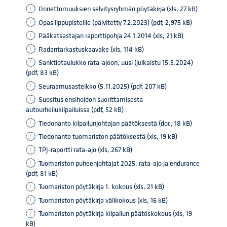
Onnettomuuksien selvitysryhmän pöytäkirja (xls, 27 kB)
Opas lippupisteille (päivitetty 7.2.2023) (pdf, 2,975 kB)
Pääkatsastajan raporttipohja 24.1.2014 (xls, 21 kB)
Radantarkastuskaavake (xls, 114 kB)
Sanktiotaulukko rata-ajoon, uusi (julkaistu 15.5.2024)
(pdf, 83 kB)
Seuraamusasteikko (5.11.2025) (pdf, 207 kB)
Suositus ensihoidon suorittamisesta
autourheilukilpailuissa (pdf, 52 kB)
Tiedonanto kilpailunjohtajan päätöksestä (doc, 18 kB)
Tiedonanto tuomariston päätöksestä (xls, 19 kB)
TPJ-raportti rata-ajo (xls, 267 kB)
Tuomariston puheenjohtajat 2025, rata-ajo ja endurance
(pdf, 81 kB)
Tuomariston pöytäkirja 1. kokous (xls, 21 kB)
Tuomariston pöytäkirja välikokous (xls, 16 kB)
Tuomariston pöytäkirja kilpailun päätöskokous (xls, 19
kB)