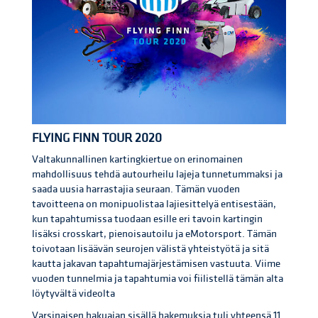
FLYING FINN TOUR 2020
Valtakunnallinen kartingkiertue on erinomainen
mahdollisuus tehdä autourheilu lajeja tunnetummaksi ja
saada uusia harrastajia seuraan. Tämän vuoden
tavoitteena on monipuolistaa lajiesittelyä entisestään,
kun tapahtumissa tuodaan esille eri tavoin kartingin
lisäksi crosskart, pienoisautoilu ja eMotorsport. Tämän
toivotaan lisäävän seurojen välistä yhteistyötä ja sitä
kautta jakavan tapahtumajärjestämisen vastuuta. Viime
vuoden tunnelmia ja tapahtumia voi fiilistellä tämän alta
löytyvältä videolta
Varsinaisen hakuajan sisällä hakemuksia tuli yhteensä 11