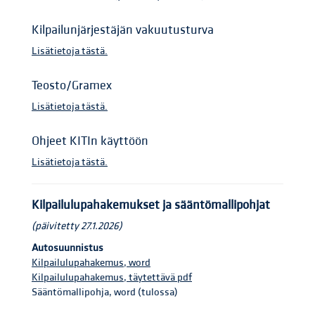
Kilpailunjärjestäjän vakuutusturva
Lisätietoja tästä.
Teosto/Gramex
Lisätietoja tästä.
Ohjeet KITIn käyttöön
Lisätietoja tästä.
Kilpailulupahakemukset ja sääntömallipohjat
(päivitetty 27.1.2026)
Autosuunnistus
Kilpailulupahakemus, word
​Kilpailulupahakemus, täytettävä pdf
Sääntömallipohja, word (tulossa)