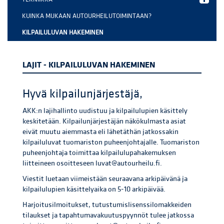
KUINKA MUKAAN AUTOURHEILUTOIMINTAAN?
KILPAILULUVAN HAKEMINEN
LAJIT - KILPAILULUVAN HAKEMINEN
Hyvä kilpailunjärjestäjä,
AKK:n lajihallinto uudistuu ja kilpailulupien käsittely
keskitetään. Kilpailunjärjestäjän näkökulmasta asiat
eivät muutu aiemmasta eli lähetäthän jatkossakin
kilpailuluvat tuomariston puheenjohtajalle. Tuomariston
puheenjohtaja toimittaa kilpailulupahakemuksen
liitteineen osoitteseen luvat@autourheilu.fi.
Viestit luetaan viimeistään seuraavana arkipäivänä ja
kilpailulupien käsittelyaika on 5-10 arkipäivää.
Harjoitusilmoitukset, tutustumislisenssilomakkeiden
tilaukset ja tapahtumavakuutuspyynnöt tulee jatkossa