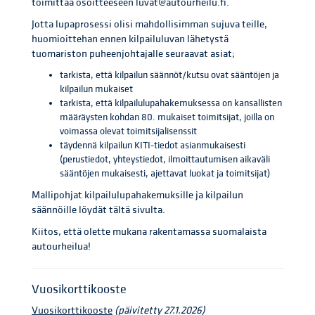
toimittaa osoitteeseen luvat@autourheilu.fi.
Jotta lupaprosessi olisi mahdollisimman sujuva teille,
huomioittehan ennen kilpailuluvan lähetystä
tuomariston puheenjohtajalle seuraavat asiat;
tarkista, että kilpailun säännöt/kutsu ovat sääntöjen ja
kilpailun mukaiset
tarkista, että kilpailulupahakemuksessa on kansallisten
määräysten kohdan 80. mukaiset toimitsijat, joilla on
voimassa olevat toimitsijalisenssit
täydennä kilpailun KITI-tiedot asianmukaisesti
(perustiedot, yhteystiedot, ilmoittautumisen aikaväli
sääntöjen mukaisesti, ajettavat luokat ja toimitsijat)
Mallipohjat kilpailulupahakemuksille ja kilpailun
säännöille löydät tältä sivulta.
Kiitos, että olette mukana rakentamassa suomalaista
autourheilua!
Vuosikorttikooste
Vuosikorttikooste
(päivitetty 27.1.2026)