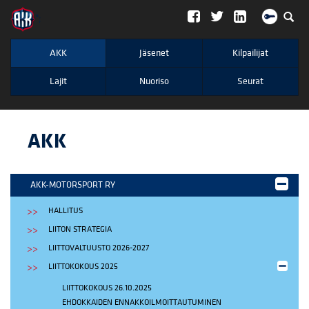
";
AKK
Jäsenet
Kilpailijat
Lajit
Nuoriso
Seurat
AKK
AKK-MOTORSPORT RY
HALLITUS
LIITON STRATEGIA
LIITTOVALTUUSTO 2026-2027
LIITTOKOKOUS 2025
LIITTOKOKOUS 26.10.2025
EHDOKKAIDEN ENNAKKOILMOITTAUTUMINEN