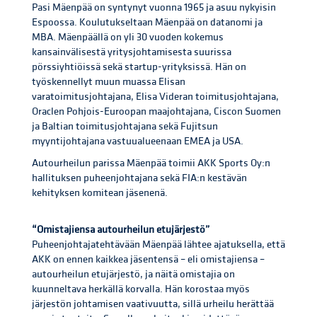
Pasi Mäenpää on syntynyt vuonna 1965 ja asuu nykyisin
Espoossa. Koulutukseltaan Mäenpää on datanomi ja
MBA. Mäenpäällä on yli 30 vuoden kokemus
kansainvälisestä yritysjohtamisesta suurissa
pörssiyhtiöissä sekä startup-yrityksissä. Hän on
työskennellyt muun muassa Elisan
varatoimitusjohtajana, Elisa Videran toimitusjohtajana,
Oraclen Pohjois-Euroopan maajohtajana, Ciscon Suomen
ja Baltian toimitusjohtajana sekä Fujitsun
myyntijohtajana vastuualueenaan EMEA ja USA.
Autourheilun parissa Mäenpää toimii AKK Sports Oy:n
hallituksen puheenjohtajana sekä FIA:n kestävän
kehityksen komitean jäsenenä.
“Omistajiensa autourheilun etujärjestö”
Puheenjohtajatehtävään Mäenpää lähtee ajatuksella, että
AKK on ennen kaikkea jäsentensä – eli omistajiensa –
autourheilun etujärjestö, ja näitä omistajia on
kuunneltava herkällä korvalla. Hän korostaa myös
järjestön johtamisen vaativuutta, sillä urheilu herättää