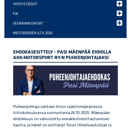
YHTEYSTIEDOT
FIA
SEURAAMUSASIAT
MESTAREIDEN ILTA 2026
EHDOKASESITTELY - PASI MÄENPÄÄ EHDOLLA
AKK-MOTORSPORT RY:N PUHEENJOHTAJAKSI
Puheenjohtaja valitaan liiton sääntömääräisessä
liittokokouksessa sunnuntaina 26.10.2025. Mäenpään
ehdokkuus on vahvistettu ennakkoilmoittautumisen
kautta, ja hänet on esittänyt Turun Urheiluautoilijat ry.