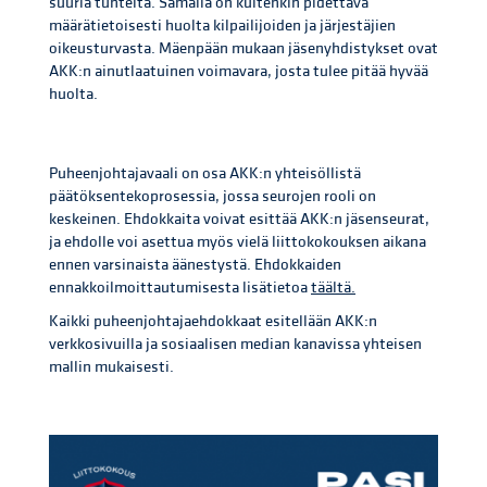
suuria tunteita. Samalla on kuitenkin pidettävä
määrätietoisesti huolta kilpailijoiden ja järjestäjien
oikeusturvasta. Mäenpään mukaan jäsenyhdistykset ovat
AKK:n ainutlaatuinen voimavara, josta tulee pitää hyvää
huolta.
Puheenjohtajavaali on osa AKK:n yhteisöllistä
päätöksentekoprosessia, jossa seurojen rooli on
keskeinen. Ehdokkaita voivat esittää AKK:n jäsenseurat,
ja ehdolle voi asettua myös vielä liittokokouksen aikana
ennen varsinaista äänestystä. Ehdokkaiden
ennakkoilmoittautumisesta lisätietoa
täältä.
Kaikki puheenjohtajaehdokkaat esitellään AKK:n
verkkosivuilla ja sosiaalisen median kanavissa yhteisen
mallin mukaisesti.