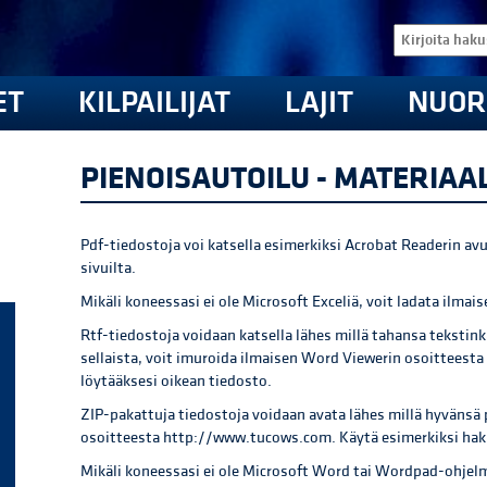
ET
KILPAILIJAT
LAJIT
NUOR
PIENOISAUTOILU - MATERIAAL
Pdf-tiedostoja voi katsella esimerkiksi Acrobat Readerin avu
sivuilta.
Mikäli koneessasi ei ole Microsoft Exceliä, voit ladata ilmais
Rtf-tiedostoja voidaan katsella lähes millä tahansa tekstink
sellaista, voit imuroida ilmaisen Word Viewerin osoittees
löytääksesi oikean tiedosto.
ZIP-pakattuja tiedostoja voidaan avata lähes millä hyvänsä 
osoitteesta http://www.tucows.com. Käytä esimerkiksi hak
Mikäli koneessasi ei ole Microsoft Word tai Wordpad-ohjelm