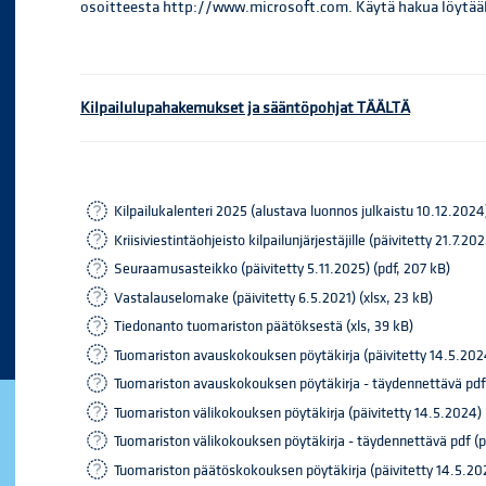
osoitteesta http://www.microsoft.com. Käytä hakua löytääk
Kilpailulupahakemukset ja sääntöpohjat TÄÄLTÄ
Kilpailukalenteri 2025 (alustava luonnos julkaistu 10.12.2024)
Kriisiviestintäohjeisto kilpailunjärjestäjille (päivitetty 21.7.20
Seuraamusasteikko (päivitetty 5.11.2025) (pdf, 207 kB)
Vastalauselomake (päivitetty 6.5.2021) (xlsx, 23 kB)
Tiedonanto tuomariston päätöksestä (xls, 39 kB)
Tuomariston avauskokouksen pöytäkirja (päivitetty 14.5.202
Tuomariston avauskokouksen pöytäkirja - täydennettävä pdf (
Tuomariston välikokouksen pöytäkirja (päivitetty 14.5.2024)
Tuomariston välikokouksen pöytäkirja - täydennettävä pdf (pä
Tuomariston päätöskokouksen pöytäkirja (päivitetty 14.5.202