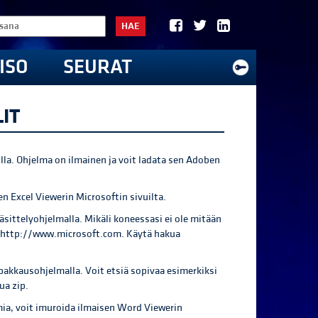
HAE
ISO
SEURAT
IT
lla. Ohjelma on ilmainen ja voit ladata sen Adoben
en Excel Viewerin Microsoftin sivuilta.
äsittelyohjelmalla. Mikäli koneessasi ei ole mitään
ta http://www.microsoft.com. Käytä hakua
pakkausohjelmalla. Voit etsiä sopivaa esimerkiksi
ua zip.
ia, voit imuroida ilmaisen Word Viewerin