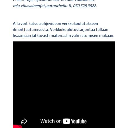
mia.vihavainen(at)autourheilu.fi, 050 528 3022.
Alla voit katsoa ohjevideon verkkokoulutukseen
ilmoittautumisesta. Verkkokoulutustarjontaa tullaan
lisäämään jatkuvasti materiaalin valmistumisen mukaan.