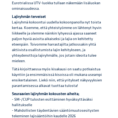
Eurotrialissa UTV-luokka tullaan näkemään lisäluokan
ominaisuudessa.
Lajiryhmän terveiset
Lajiryhmä kokoontui uudella kokoonpanolla nyt toista
kertaa. Koemme, että yhteistyömme on lähtenyt hyvin
liikkeelle ja olemme näinkin lyhyessä ajassa saaneet
paljon hyviä asioita aikaiseksi ja lajia on kehitetty
eteenpäin. Toivomme harrastajilta jatkossakin yhtä
aktiivista osallistumista lajin kehitykseen, ja
yhteydenottoja lajiryhmälle, jos jotain ideoita tulee
mieleen.
Tätä kirjoittaessa myös kisakausi on saatu potkaistua
käyntiin ja ensimmäisissä kisoissa oli mukana useampi
ensikertalainen. Liekö niin, että yritykset näkyvyyksien
parantamisessa alkavat tuottaa tulosta!
Seuraavien lajiryhmän kokousten aiheita;
- SM-/CUP tulosten esittäminen hyväksyttäväksi
hallitukselle
- Mahdollisten täydentävien sääntömuutosesitysten
tekeminen lajisääntöihin kaudelle 2026