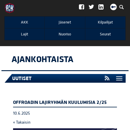
";
AKK
Jäsenet
Kilpailijat
Lajit
Nuoriso
Seurat
AJANKOHTAISTA
UUTISET
Togg
navi
OFFROADIN LAJIRYHMÄN KUULUMISIA 2/25
10.6.2025
« Takaisin