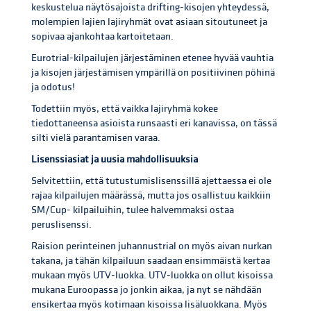
keskustelua näytösajoista drifting-kisojen yhteydessä,
molempien lajien lajiryhmät ovat asiaan sitoutuneet ja
sopivaa ajankohtaa kartoitetaan.
Eurotrial-kilpailujen järjestäminen etenee hyvää vauhtia
ja kisojen järjestämisen ympärillä on positiivinen pöhinä
ja odotus!
Todettiin myös, että vaikka lajiryhmä kokee
tiedottaneensa asioista runsaasti eri kanavissa, on tässä
silti vielä parantamisen varaa.
Lisenssiasiat ja uusia mahdollisuuksia
Selvitettiin, että tutustumislisenssillä ajettaessa ei ole
rajaa kilpailujen määrässä, mutta jos osallistuu kaikkiin
SM/Cup- kilpailuihin, tulee halvemmaksi ostaa
peruslisenssi.
Raision perinteinen juhannustrial on myös aivan nurkan
takana, ja tähän kilpailuun saadaan ensimmäistä kertaa
mukaan myös UTV-luokka. UTV-luokka on ollut kisoissa
mukana Euroopassa jo jonkin aikaa, ja nyt se nähdään
ensikertaa myös kotimaan kisoissa lisäluokkana. Myös