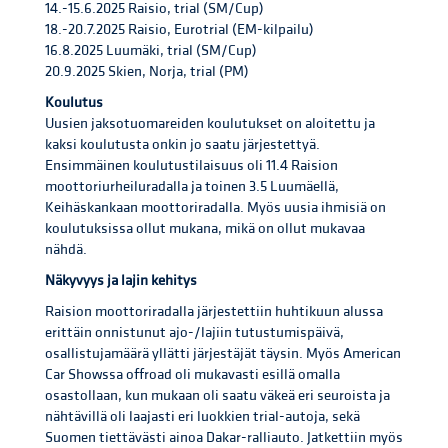
14.-15.6.2025 Raisio, trial (SM/Cup)
18.-20.7.2025 Raisio, Eurotrial (EM-kilpailu)
16.8.2025 Luumäki, trial (SM/Cup)
20.9.2025 Skien, Norja, trial (PM)
Koulutus
Uusien jaksotuomareiden koulutukset on aloitettu ja
kaksi koulutusta onkin jo saatu järjestettyä.
Ensimmäinen koulutustilaisuus oli 11.4 Raision
moottoriurheiluradalla ja toinen 3.5 Luumäellä,
Keihäskankaan moottoriradalla. Myös uusia ihmisiä on
koulutuksissa ollut mukana, mikä on ollut mukavaa
nähdä.
Näkyvyys ja lajin kehitys
Raision moottoriradalla järjestettiin huhtikuun alussa
erittäin onnistunut ajo-/lajiin tutustumispäivä,
osallistujamäärä yllätti järjestäjät täysin. Myös American
Car Showssa offroad oli mukavasti esillä omalla
osastollaan, kun mukaan oli saatu väkeä eri seuroista ja
nähtävillä oli laajasti eri luokkien trial-autoja, sekä
Suomen tiettävästi ainoa Dakar-ralliauto. Jatkettiin myös