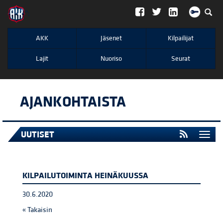
";
AKK
Jäsenet
Kilpailijat
Lajit
Nuoriso
Seurat
AJANKOHTAISTA
UUTISET
Togg
navi
KILPAILUTOIMINTA HEINÄKUUSSA
30.6.2020
« Takaisin