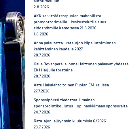
autourheiluun
2.8.2026
AKK selvittää ratapuolen mahdollista
promoottorimallia – keskustelutilaisuus
sidosryhmille Kemorassa 21.8.2026
1.8.2026
Anna palautetta - rata-ajon kilpailutoiminnan
kehittäminen kaudelle 2027
28.7.2026
Kalle Rovanperä ja Jonne Halttunen palaavat yhdessä
EK1 Harjulle torstaina
28.7.2026
Aatu Hakalehto toinen Puolan EM-rallissa
27.7.2026
Sponssipörssi tiedottaa: Ilmainen
sponsorointikoulutus – opi hankkimaan sponsoreita
24.7.2026
Rata-ajon lajiryhmän kuulumisia 6/2026
23.7.2026