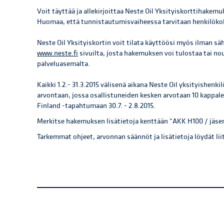
Voit täyttää ja allekirjoittaa Neste Oil Yksityiskorttihake
Huomaa, että tunnistautumisvaiheessa tarvitaan henkilökoh
Neste Oil Yksityiskortin voit tilata käyttöösi myös ilman s
www.neste.fi
sivuilta, josta hakemuksen voi tulostaa tai n
palveluasemalta.
Kaikki 1.2.- 31.3.2015 välisenä aikana Neste Oil yksityishenk
arvontaan, jossa osallistuneiden kesken arvotaan 10 kappale
Finland -tapahtumaan 30.7. - 2.8.2015.
Merkitse hakemuksen lisätietoja kenttään "AKK H100 / jäse
Tarkemmat ohjeet, arvonnan säännöt ja lisätietoja löydät li