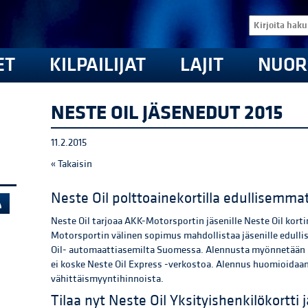
ET
KILPAILIJAT
LAJIT
NUOR
NESTE OIL JÄSENEDUT 2015
11.2.2015
« Takaisin
Neste Oil polttoainekortilla edullisemm
Neste Oil tarjoaa AKK-Motorsportin jäsenille Neste Oil korti
Motorsportin välinen sopimus mahdollistaa jäsenille edulli
Oil- automaattiasemilta Suomessa. Alennusta myönnetään bensi
ei koske Neste Oil Express -verkostoa. Alennus huomioidaa
vähittäismyyntihinnoista.
Tilaa nyt Neste Oil Yksityishenkilökortti