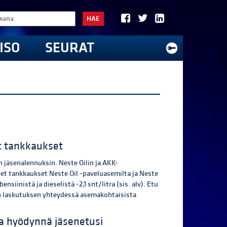
HAE
ISO
SEURAT
at tankkaukset
n jäsenalennuksin. Neste Oilin ja AKK-
set tankkaukset Neste Oil -paveluasemilta ja Neste
inistä ja dieselistä -2,1 snt/litra (sis. alv). Etu
n laskutuksen yhteydessä asemakohtaisista
 ja hyödynnä jäsenetusi