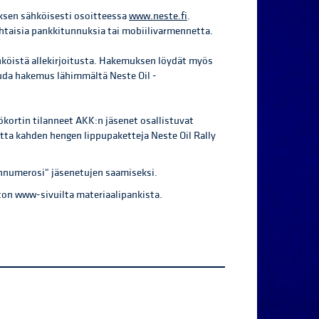
muksen sähköisesti osoitteessa
www.neste.fi
.
taisia pankkitunnuksia tai mobiilivarmennetta.
ähköistä allekirjoitusta. Hakemuksen löydät myös
ouda hakemus lähimmältä Neste Oil -
ilökortin tilanneet AKK:n jäsenet osallistuvat
tta kahden hengen lippupaketteja Neste Oil Rally
nnumerosi" jäsenetujen saamiseksi.
iton www-sivuilta materiaalipankista.