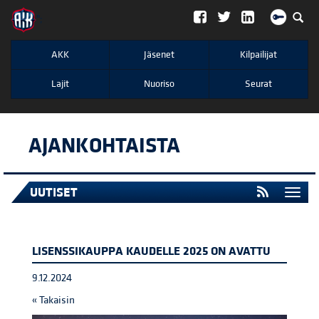
";
AKK
Jäsenet
Kilpailijat
Lajit
Nuoriso
Seurat
AJANKOHTAISTA
UUTISET
Togg
navi
LISENSSIKAUPPA KAUDELLE 2025 ON AVATTU
9.12.2024
« Takaisin