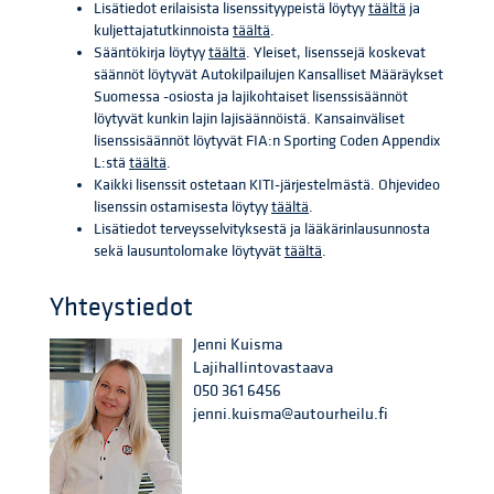
Lisätiedot erilaisista lisenssityypeistä löytyy
täältä
ja
kuljettajatutkinnoista
täältä
.
Sääntökirja löytyy
täältä
. Yleiset, lisenssejä koskevat
säännöt löytyvät Autokilpailujen Kansalliset Määräykset
Suomessa -osiosta ja lajikohtaiset lisenssisäännöt
löytyvät kunkin lajin lajisäännöistä. Kansainväliset
lisenssisäännöt löytyvät FIA:n Sporting Coden Appendix
L:stä
täältä
.
Kaikki lisenssit ostetaan KITI-järjestelmästä. Ohjevideo
lisenssin ostamisesta löytyy
täältä
.
Lisätiedot terveysselvityksestä ja lääkärinlausunnosta
sekä lausuntolomake löytyvät
täältä
.
Yhteystiedot
Jenni Kuisma
Lajihallintovastaava
050 361 6456
jenni.kuisma@autourheilu.fi