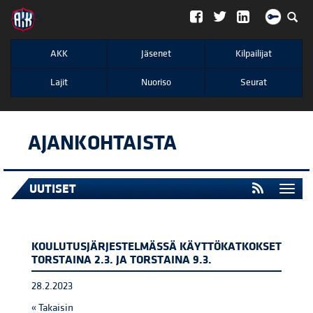
";
AKK
Jäsenet
Kilpailijat
Lajit
Nuoriso
Seurat
AJANKOHTAISTA
UUTISET
Togg
navi
KOULUTUSJÄRJESTELMÄSSÄ KÄYTTÖKATKOKSET
TORSTAINA 2.3. JA TORSTAINA 9.3.
28.2.2023
« Takaisin