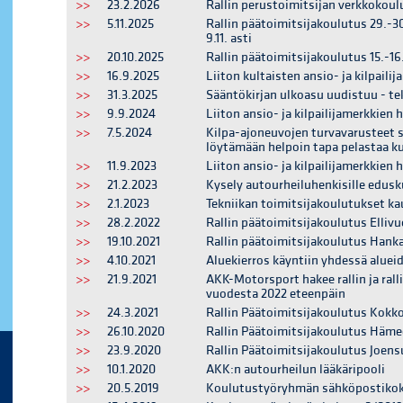
>>
23.2.2026
Rallin perustoimitsijan verkkokoul
>>
5.11.2025
Rallin päätoimitsijakoulutus 29.-3
9.11. asti
>>
20.10.2025
Rallin päätoimitsijakoulutus 15.-1
>>
16.9.2025
Liiton kultaisten ansio- ja kilpail
>>
31.3.2025
Sääntökirjan ulkoasu uudistuu - tek
>>
9.9.2024
Liiton ansio- ja kilpailijamerkkien
>>
7.5.2024
Kilpa-ajoneuvojen turvavarusteet s
löytämään helpoin tapa pelastaa ku
>>
11.9.2023
Liiton ansio- ja kilpailijamerkkien
>>
21.2.2023
Kysely autourheiluhenkisille edusk
>>
2.1.2023
Tekniikan toimitsijakoulutukset ka
>>
28.2.2022
Rallin päätoimitsijakoulutus Ellivu
>>
19.10.2021
Rallin päätoimitsijakoulutus Hankas
>>
4.10.2021
Aluekierros käyntiin yhdessä alue
>>
21.9.2021
AKK-Motorsport hakee rallin ja ralli
vuodesta 2022 eteenpäin
>>
24.3.2021
Rallin Päätoimitsijakoulutus Kokko
>>
26.10.2020
Rallin Päätoimitsijakoulutus Hämee
>>
23.9.2020
Rallin Päätoimitsijakoulutus Joens
>>
10.1.2020
AKK:n autourheilun lääkäripooli
>>
20.5.2019
Koulutustyöryhmän sähköpostikok