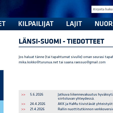
ET
KILPAILIJAT
LAJIT
NUOR
LÄNSI-SUOMI - TIEDOTTEET
Jos haluat tänne (tai tapahtumat sivulle) oman seurasi tapa
mika.kokko@turunua.net tai saana.raessuo@gmail.com
>>
5.6.2026
Jatkuva liikennevakuutus hyväksyt
siirtoluvan yhteydessä.
>>
24.4.2026
AKK ja HaMu tiivistävät yhteistyö
>>
21.4.2026
Rallin nuottitutkinnon verkkoversi