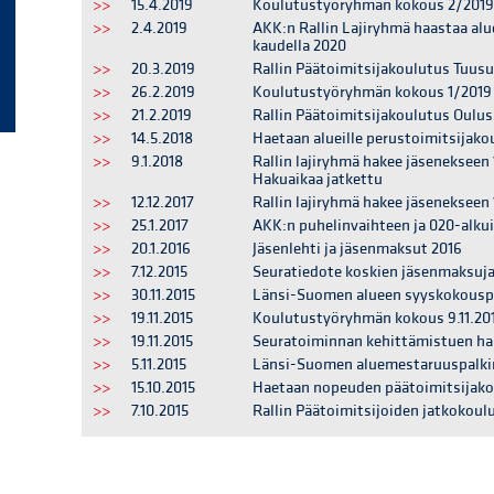
>>
15.4.2019
Koulutustyöryhmän kokous 2/2019 
>>
2.4.2019
AKK:n Rallin Lajiryhmä haastaa alu
kaudella 2020
>>
20.3.2019
Rallin Päätoimitsijakoulutus Tuusu
>>
26.2.2019
Koulutustyöryhmän kokous 1/2019 
>>
21.2.2019
Rallin Päätoimitsijakoulutus Ouluss
>>
14.5.2018
Haetaan alueille perustoimitsijakou
>>
9.1.2018
Rallin lajiryhmä hakee jäsenekseen
Hakuaikaa jatkettu
>>
12.12.2017
Rallin lajiryhmä hakee jäsenekseen
>>
25.1.2017
AKK:n puhelinvaihteen ja 020-alkui
>>
20.1.2016
Jäsenlehti ja jäsenmaksut 2016
>>
7.12.2015
Seuratiedote koskien jäsenmaksuja
>>
30.11.2015
Länsi-Suomen alueen syyskokousp
>>
19.11.2015
Koulutustyöryhmän kokous 9.11.20
>>
19.11.2015
Seuratoiminnan kehittämistuen hak
>>
5.11.2015
Länsi-Suomen aluemestaruuspalkin
>>
15.10.2015
Haetaan nopeuden päätoimitsijakou
>>
7.10.2015
Rallin Päätoimitsijoiden jatkokoulu