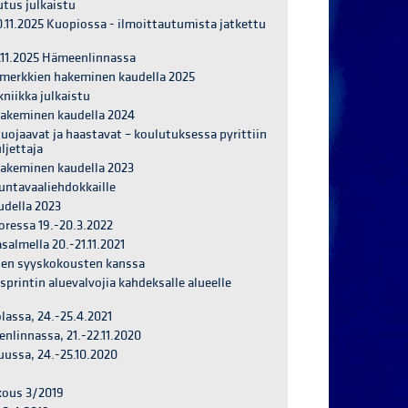
utus julkaistu
0.11.2025 Kuopiossa - ilmoittautumista jatkettu
6.11.2025 Hämeenlinnassa
ijamerkkien hakeminen kaudella 2025
niikka julkaistu
 hakeminen kaudella 2024
uojaavat ja haastavat – koulutuksessa pyrittiin
ljettaja
 hakeminen kaudella 2023
untavaaliehdokkaille
udella 2023
oressa 19.-20.3.2022
almella 20.-21.11.2021
iden syyskokousten kanssa
sprintin aluevalvojia kahdeksalle alueelle
lassa, 24.-25.4.2021
nlinnassa, 21.-22.11.2020
uussa, 24.-25.10.2020
ous 3/2019