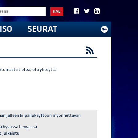
HAE
ISO
SEURAT
htumasta tietoa, ota yhteyttä
ään jälleen kilpailukäyttöön myönnettävän
tä hyvässä hengessä
o julkaistu