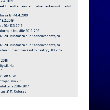
2.4.2019
eet toteuttamaan rallin aluemestaruuskilpailut
lassa 13.-14.4.2019
13.2.2019
a 16.-17.3.2019
luttajia kausille 2019-2021
 17-20 -vuotiasta nuorisoneuvonantajaa -
 17-20 -vuotiasta nuorisoneuvonantajaa
sten numeroiden käyttö päättyy 31.1.2017
 2016
öytäkirja
15
u on auki!
tojenjako 2015
luttajia 2016-2017
tus 21.11. Oulussa