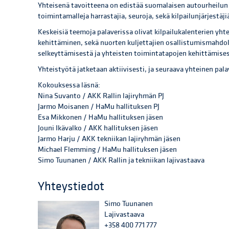
Yhteisenä tavoitteena on edistää suomalaisen autourheilun 
toimintamalleja harrastajia, seuroja, sekä kilpailunjärjestäji
Keskeisiä teemoja palaverissa olivat kilpailukalenterien y
kehittäminen, sekä nuorten kuljettajien osallistumismahdoll
selkeyttämisestä ja yhteisten toimintatapojen kehittämises
Yhteistyötä jatketaan aktiivisesti, ja seuraava yhteinen pala
Kokouksessa läsnä:
Nina Suvanto / AKK Rallin lajiryhmän PJ
Jarmo Moisanen / HaMu hallituksen PJ
Esa Mikkonen / HaMu hallituksen jäsen
Jouni Ikävalko / AKK hallituksen jäsen
Jarmo Harju / AKK tekniikan lajiryhmän jäsen
Michael Flemming / HaMu hallituksen jäsen
Simo Tuunanen / AKK Rallin ja tekniikan lajivastaava
Yhteystiedot
Simo Tuunanen
Lajivastaava
+358 400 771 777