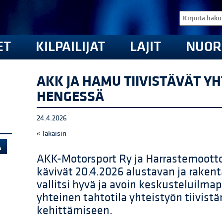
ET
KILPAILIJAT
LAJIT
NUOR
AKK JA HAMU TIIVISTÄVÄT Y
HENGESSÄ
24.4.2026
« Takaisin
AKK-Motorsport Ry ja Harrastemootto
kävivät 20.4.2026 alustavan ja rakent
vallitsi hyvä ja avoin keskusteluilmap
yhteinen tahtotila yhteistyön tiivis
kehittämiseen.