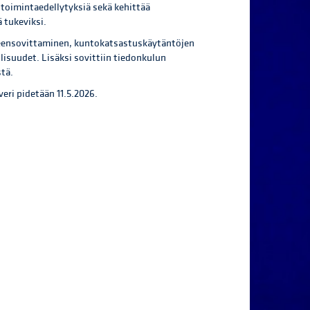
toimintaedellytyksiä sekä kehittää
ä tukeviksi.
hteensovittaminen, kuntokatsastuskäytäntöjen
isuudet. Lisäksi sovittiin tiedonkulun
tä.
veri pidetään 11.5.2026.