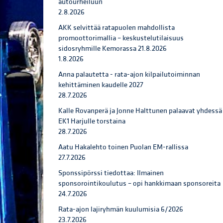
autourheiluun
2.8.2026
AKK selvittää ratapuolen mahdollista
promoottorimallia – keskustelutilaisuus
sidosryhmille Kemorassa 21.8.2026
1.8.2026
Anna palautetta - rata-ajon kilpailutoiminnan
kehittäminen kaudelle 2027
28.7.2026
Kalle Rovanperä ja Jonne Halttunen palaavat yhdessä
EK1 Harjulle torstaina
28.7.2026
Aatu Hakalehto toinen Puolan EM-rallissa
27.7.2026
Sponssipörssi tiedottaa: Ilmainen
sponsorointikoulutus – opi hankkimaan sponsoreita
24.7.2026
Rata-ajon lajiryhmän kuulumisia 6/2026
23.7.2026