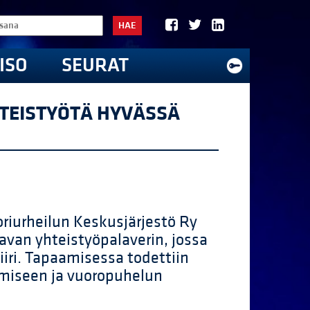
HAE
ISO
SEURAT
HTEISTYÖTÄ HYVÄSSÄ
riurheilun Keskusjärjestö Ry
avan yhteistyöpalaverin, jossa
iiri. Tapaamisessa todettiin
tämiseen ja vuoropuhelun