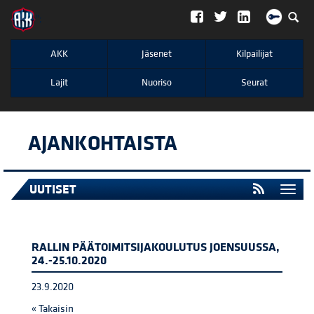
";
AKK
Jäsenet
Kilpailijat
Lajit
Nuoriso
Seurat
AJANKOHTAISTA
UUTISET
Togg
navi
RALLIN PÄÄTOIMITSIJAKOULUTUS JOENSUUSSA,
24.-25.10.2020
23.9.2020
« Takaisin