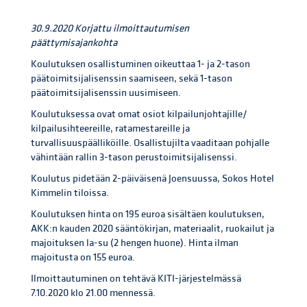
30.9.2020 Korjattu ilmoittautumisen
päättymisajankohta
Koulutuksen osallistuminen oikeuttaa 1- ja 2-tason
päätoimitsijalisenssin saamiseen, sekä 1-tason
päätoimitsijalisenssin uusimiseen.
Koulutuksessa ovat omat osiot kilpailunjohtajille/
kilpailusihteereille, ratamestareille ja
turvallisuuspäälliköille. Osallistujilta vaaditaan pohjalle
vähintään rallin 3-tason perustoimitsijalisenssi.
Koulutus pidetään 2-päiväisenä Joensuussa, Sokos Hotel
Kimmelin tiloissa.
Koulutuksen hinta on 195 euroa sisältäen koulutuksen,
AKK:n kauden 2020 sääntökirjan, materiaalit, ruokailut ja
majoituksen la-su (2 hengen huone). Hinta ilman
majoitusta on 155 euroa.
Ilmoittautuminen on tehtävä KITI-järjestelmässä
7.10.2020 klo 21.00 mennessä.