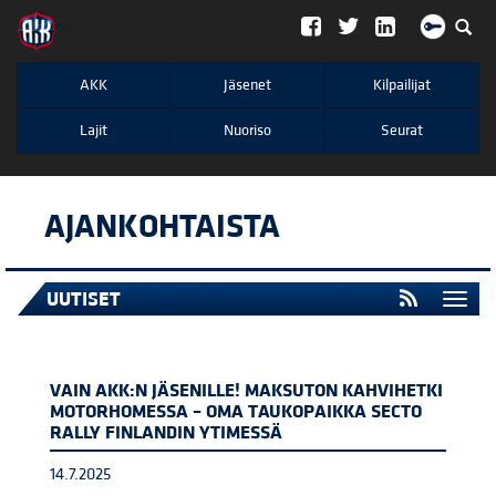
";
AKK
Jäsenet
Kilpailijat
Lajit
Nuoriso
Seurat
AJANKOHTAISTA
UUTISET
Togg
navi
VAIN AKK:N JÄSENILLE! MAKSUTON KAHVIHETKI
MOTORHOMESSA – OMA TAUKOPAIKKA SECTO
RALLY FINLANDIN YTIMESSÄ
14.7.2025