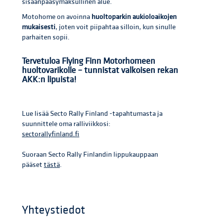
sisäänpääsymaksullinen alue.
Motohome on avoinna
huoltoparkin aukioloaikojen
mukaisesti
, joten voit piipahtaa silloin, kun sinulle
parhaiten sopii.
Tervetuloa Flying Finn Motorhomeen
huoltovarikolle – tunnistat valkoisen rekan
AKK:n lipuista!
Lue lisää Secto Rally Finland -tapahtumasta ja
suunnittele oma ralliviikkosi:
sectorallyfinland.fi
Suoraan Secto Rally Finlandin lippukauppaan
pääset
tästä
.
Yhteystiedot