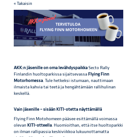
« Takaisin
AKK:n jäsenille on oma levähdyspaikka
Secto Rally
Finlandin huoltoparkissa sijaitsevassa
Flying Finn
Motorhomessa
. Tule hetkeksi istumaan, nauttimaan
ilmaista kahvia tai teetä ja hengähtämään rallihulinan
keskellä.
Vain jäsenille – sisään KITI-otetta näyttämällä
Flying Finn Motohomeen pääsee esittämällä voimassa
olevan
KITI-otteella
. Huomioithan, että itse huoltoparkki
on ilman rallipassia keskiviikkoa lukuunottamatta