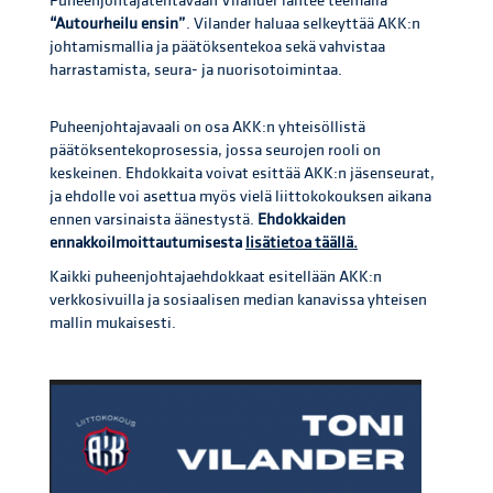
Puheenjohtajatehtävään Vilander lähtee teemalla
“Autourheilu ensin”
. Vilander haluaa selkeyttää AKK:n
johtamismallia ja päätöksentekoa sekä vahvistaa
harrastamista, seura- ja nuorisotoimintaa.
Puheenjohtajavaali on osa AKK:n yhteisöllistä
päätöksentekoprosessia, jossa seurojen rooli on
keskeinen. Ehdokkaita voivat esittää AKK:n jäsenseurat,
ja ehdolle voi asettua myös vielä liittokokouksen aikana
ennen varsinaista äänestystä.
Ehdokkaiden
ennakkoilmoittautumisesta
lisätietoa täällä.
Kaikki puheenjohtajaehdokkaat esitellään AKK:n
verkkosivuilla ja sosiaalisen median kanavissa yhteisen
mallin mukaisesti.