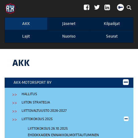
";
AKK
Jäsenet
Kilpailijat
Lajit
Nuoriso
Seurat
AKK
AKK-MOTORSPORT RY
HALLITUS
LIITON STRATEGIA
LIITTOVALTUUSTO 2026-2027
LIITTOKOKOUS 2025
LIITTOKOKOUS 26.10.2025
EHDOKKAIDEN ENNAKKOILMOITTAUTUMINEN