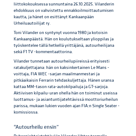
liittokokouksessa sunnuntaina 26.10.2025. Vilanderin
ehdokkuus on vahvistettu ennakkoilmoittautumisen
kautta, ja hänet on esittänyt Kankaanpään
Urheiluautoilijat ry.
Toni Vilander on syntynyt vuonna 1980 ja kotoisin
Kankaanpäästä. Hän on koulutukseltaan ylioppilas ja
työskentelee tällä hetkellä yrittäjänä, autourheilijana
sekä F1 TV -kommentaattorina.
Vilander tunnetaan autourheilupiireissä erityisesti
ratakuljettajana: hän on kaksinkertainen Le Mans -
voittaja, FIA WEC -sarjan maailmanmestari ja
pitkäaikaisin Ferrarin tehdaskuljettaja. Hänen uransa
kattaa MM-tason rata-autokilpailuja ja GT-sarjoja.
Aktiivisen kilpailu-uran ohella hän on toiminut useissa
luottamus- ja asiantuntijatehtävissä moottoriurheilun
parissa, mukaan lukien vuoden ajan FIA:n Single Seater -
komissiossa.
“Autourheilu ensin”