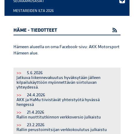
SEURAAMUSASIAT
MESTAREIDEN ILTA 2026
HÄME - TIEDOTTEET
Hämeen alueella on oma Facebook-sivu: AKK Motorsport
Hämeen alue.
>>
5.6.2026
Jatkuva liikennevakuutus hyväksytään jälleen
kilpailukäyttöön myönnettävän siirtoluvan
yhteydessä.
>>
24.4.2026
AKK ja HaMu tiivistävät yhteistyötä hyvässä
hengessä
>>
21.4.2026
Rallin nuottitutkinnon verkkoversio julkaistu
>>
23.2.2026
Rallin perustoimitsijan verkkokoulutus julkaistu