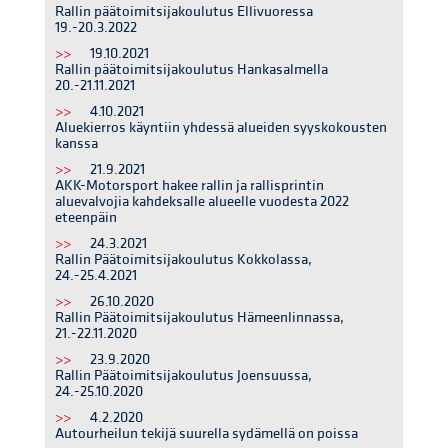
Rallin päätoimitsijakoulutus Ellivuoressa
19.-20.3.2022
>>
19.10.2021
Rallin päätoimitsijakoulutus Hankasalmella
20.-21.11.2021
>>
4.10.2021
Aluekierros käyntiin yhdessä alueiden syyskokousten
kanssa
>>
21.9.2021
AKK-Motorsport hakee rallin ja rallisprintin
aluevalvojia kahdeksalle alueelle vuodesta 2022
eteenpäin
>>
24.3.2021
Rallin Päätoimitsijakoulutus Kokkolassa,
24.-25.4.2021
>>
26.10.2020
Rallin Päätoimitsijakoulutus Hämeenlinnassa,
21.-22.11.2020
>>
23.9.2020
Rallin Päätoimitsijakoulutus Joensuussa,
24.-25.10.2020
>>
4.2.2020
Autourheilun tekijä suurella sydämellä on poissa