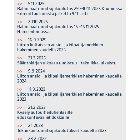
>>
5.11.2025
Rallin päätoimitsijakoulutus 29.-30.11.2025 Kuopiossa
- ilmoittautumista jatkettu 9.11. asti
>>
20.10.2025
Rallin päätoimitsijakoulutus 15.-16.11.2025
Hämeenlinnassa
>>
16.9.2025
Liiton kultaisten ansio- ja kilpailijamerkkien
hakeminen kaudella 2025
>>
31.3.2025
Sääntökirjan ulkoasu uudistuu - tekniikka julkaistu
>>
9.9.2024
Liiton ansio- ja kilpailijamerkkien hakeminen kaudella
2024
>>
11.9.2023
Liiton ansio- ja kilpailijamerkkien hakeminen kaudella
2023
>>
21.2.2023
Kysely autourheiluhenkisille
eduskuntavaaliehdokkaille
>>
2.1.2023
Tekniikan toimitsijakoulutukset kaudella 2023
>>
28.2.2022