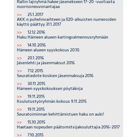
Rallin lajiryhmä hakee jäsenekseen 17-20 -vuotiasta
nuorisoneuvonantajaa
>>
25.1.2017
AKK:n puhelinvaihteen ja 020-alkuisten numeroiden
käyttö päättyy 31.1.2017
>>
12.12.2016
Haku Hämeen alueen kartingvalmennusryhmään
>>
14.10.2016
Hämeen alueen syyskokous 20.10.
>>
20.1.2016
Jäsenlehti ja jäsenmaksut 2016
>>
7.12.2015
Seuratiedote koskien jäsenmaksuja 2016
>>
30.11.2015
Hämeen syyskokouksen pöytäkirja
>>
19.11.2015
Koulutustyöryhmän kokous 9.11.2015
>>
19.11.2015
Seuratoiminnan kehittämistuen haku on auki!
>>
15.10.2015
Haetaan nopeuden päätoimitsijakouluttajia 2016-2017
>>
7.10.2015