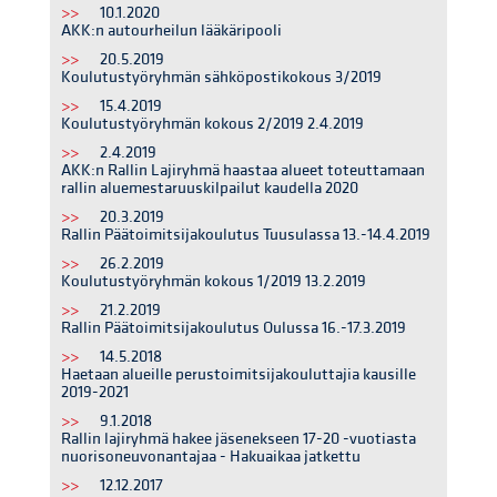
>>
10.1.2020
AKK:n autourheilun lääkäripooli
>>
20.5.2019
Koulutustyöryhmän sähköpostikokous 3/2019
>>
15.4.2019
Koulutustyöryhmän kokous 2/2019 2.4.2019
>>
2.4.2019
AKK:n Rallin Lajiryhmä haastaa alueet toteuttamaan
rallin aluemestaruuskilpailut kaudella 2020
>>
20.3.2019
Rallin Päätoimitsijakoulutus Tuusulassa 13.-14.4.2019
>>
26.2.2019
Koulutustyöryhmän kokous 1/2019 13.2.2019
>>
21.2.2019
Rallin Päätoimitsijakoulutus Oulussa 16.-17.3.2019
>>
14.5.2018
Haetaan alueille perustoimitsijakouluttajia kausille
2019-2021
>>
9.1.2018
Rallin lajiryhmä hakee jäsenekseen 17-20 -vuotiasta
nuorisoneuvonantajaa - Hakuaikaa jatkettu
>>
12.12.2017