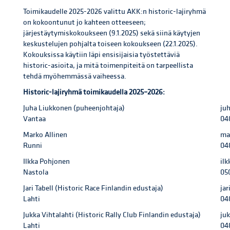
Toimikaudelle 2025-2026 valittu AKK:n historic-lajiryhmä
on kokoontunut jo kahteen otteeseen;
järjestäytymiskokoukseen (9.1.2025) sekä siinä käytyjen
keskustelujen pohjalta toiseen kokoukseen (22.1.2025).
Kokouksissa käytiin läpi ensisijaisia työstettäviä
historic-asioita, ja mitä toimenpiteitä on tarpeellista
tehdä myöhemmässä vaiheessa.
Historic-lajiryhmä toimikaudella 2025–2026:
Juha Liukkonen (puheenjohtaja)
ju
Vantaa
04
Marko Allinen
ma
Runni
04
Ilkka Pohjonen
il
Nastola
05
Jari Tabell (Historic Race Finlandin edustaja)
jar
Lahti
04
Jukka Vihtalahti (Historic Rally Club Finlandin edustaja)
ju
Lahti
04