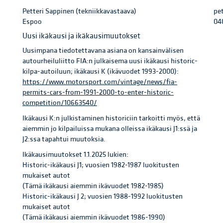
Petteri Sappinen (tekniikkavastaava)
pe
Espoo
04
Uusi ikäkausi ja ikäkausimuutokset
Uusimpana tiedotettavana asiana on kansainvälisen
autourheiluliitto FIA:n julkaisema uusi ikäkausi historic-
kilpa-autoiluun; ikäkausi K (ikävuodet 1993-2000):
https://www.motorsport.com/vintage/news/fia-
permits-cars-from-1991-2000-to-enter-historic-
competition/10663540/
Ikäkausi K:n julkistaminen historiciin tarkoitti myös, että
aiemmin jo kilpailuissa mukana olleissa ikäkausi J1:ssä ja
J2:ssa tapahtui muutoksia.
Ikäkausimuutokset 1.1.2025 lukien:
Historic-ikäkausi J1; vuosien 1982-1987 luokitusten
mukaiset autot
(Tämä ikäkausi aiemmin ikävuodet 1982-1985)
Historic-ikäkausi J 2; vuosien 1988-1992 luokitusten
mukaiset autot
(Tämä ikäkausi aiemmin ikävuodet 1986-1990)