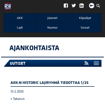
";
AKK
Jäsenet
Kilpailijat
Lajit
Nuoriso
Seurat
AJANKOHTAISTA
UUTISET
Togg
navi
AKK:N HISTORIC LAJIRYHMÄ TIEDOTTAA 1/25
13.2.2025
« Takaisin