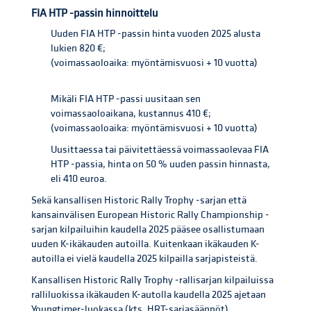
FIA HTP -passin hinnoittelu
Uuden FIA HTP -passin hinta vuoden 2025 alusta
lukien 820 €;
(voimassaoloaika: myöntämisvuosi + 10 vuotta)
Mikäli FIA HTP -passi uusitaan sen
voimassaoloaikana, kustannus 410 €;
(voimassaoloaika: myöntämisvuosi + 10 vuotta)
Uusittaessa tai päivitettäessä voimassaolevaa FIA
HTP -passia, hinta on 50 % uuden passin hinnasta,
eli 410 euroa.
Sekä kansallisen Historic Rally Trophy -sarjan että
kansainvälisen European Historic Rally Championship -
sarjan kilpailuihin kaudella 2025 pääsee osallistumaan
uuden K-ikäkauden autoilla. Kuitenkaan ikäkauden K-
autoilla ei vielä kaudella 2025 kilpailla sarjapisteistä.
Kansallisen Historic Rally Trophy -rallisarjan kilpailuissa
ralliluokissa ikäkauden K-autolla kaudella 2025 ajetaan
Youngtimer-luokassa (kts. HRT-sarjasäännöt).