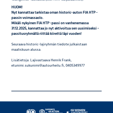
HUOM!
Nyt kannattaa tarkistaa oman historic-auton FIA HTP -
passin voimassaolo.
Mikäli nykyinen FIA HTP -passi on vanhenemassa
31.12.2025, kannattaa jo nyt aktivoitua sen uusimiseksi -
passitusryhmällä riittää kiirettä läpi vuoden!
Seuraava historic-lajiryhmän tiedote julkaistaan
maaliskuun alussa.
Lisätietoja: Lajivastaava Henrik Frank,
etunimi.sukunimi@autourheilu.fi, 0405349977