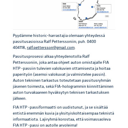
Pyydämme historic-harrastajia olemaan yhteydessä
passitusasioissa Ralf Petterssoniin; puh. 0400
404118,
ralf.pettersson@gmail.com
.
Passitusprosessi alkaa yhteydenotolla Ralf
Petterssoniin, joka antaa ohjeet auton omistajalle FIA
HTP -passiin tulevien valokuvien ottamisesta ja hoitaa
paperityön (asemoi valokuvat ja valmistelee passin).
Auton tekninen tarkastus toteutetaan passitusryhmän
jäsenen toimesta, sekä FIA-hologrammin kiinnittäminen
auton turvakaareen hyväksytyn teknisen tarkastuksen
jälkeen.
FIA HTP -passiformaatti on uudistunut, ja se sisältää
entistä enemmän kuvia ja yksityiskohtaisempaa teknistä
informaatiota. Lajiryhmä korostaa, että voimassaoleva
FIA HTP -passi on autolle arvoleima!