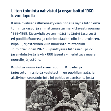
Liiton toiminta vahvistui ja organisoitui 1960-
luvun lopulla
Kansainvälisen rallimenestyksen rinnalla myös liiton oma
toiminta kasvoi ja ammattimaistui merkittävästi vuosina
1966–1969. Jäsenyhdistysten määrä lisääntyi tasaisesti
eri puolilla Suomea, ja toiminta laajeni niin koulutukseen,
kilpailujärjestelyihin kuin nuorisotoimintaankin.
Toimintavuoden 1967–68 päättyessä liitossa oli jo 72
jäsenyhdistystä ja yli 7 000 jäsentä – merkittävä määrä
nuorelle järjestölle.
Koulutus nousi keskeiseen rooliin. Kilpailu- ja
järjestötoimitsijoita koulutettiin eri puolilla maata, ja
aktiivinen seuratoiminta loi pohjaa osaamis
elle, josta