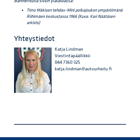
Bannerikuva sivun ylälaidassa:
Timo Mäkisen tehdas–Mini poikajoukon ympäröimänä
Riihimäen keskustassa 1966 (
Kuva: Kari Näätäsen
arkisto)
Yhteystiedot
Katja Lindman
Viestintäpäällikkö
044 7360 325
katja.lindman@autourheilu.fi