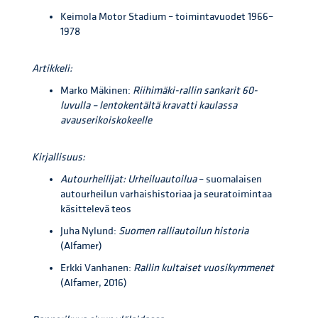
Keimola Motor Stadium – toimintavuodet 1966–
1978
Artikkeli:
Marko Mäkinen:
Riihimäki-rallin sankarit 60-
luvulla – lentokentältä kravatti kaulassa
avauserikoiskokeelle
Kirjallisuus:
Autourheilijat: Urheiluautoilua
– suomalaisen
autourheilun varhaishistoriaa ja seuratoimintaa
käsittelevä teos
Juha Nylund:
Suomen ralliautoilun historia
(Alfamer)
Erkki Vanhanen:
Rallin kultaiset vuosikymmenet
(Alfamer, 2016)