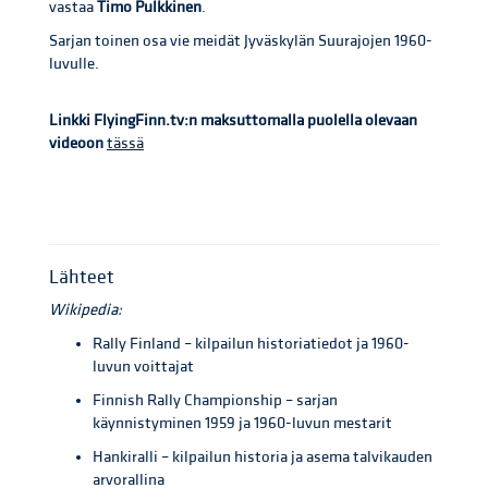
vastaa
Timo Pulkkinen
.
Sarjan toinen osa vie meidät Jyväskylän Suurajojen 1960-
luvulle.
Linkki FlyingFinn.tv:n maksuttomalla puolella olevaan
videoon
tässä
Lähteet
Wikipedia:
Rally Finland – kilpailun historiatiedot ja 1960-
luvun voittajat
Finnish Rally Championship – sarjan
käynnistyminen 1959 ja 1960-luvun mestarit
Hankiralli – kilpailun historia ja asema talvikauden
arvorallina