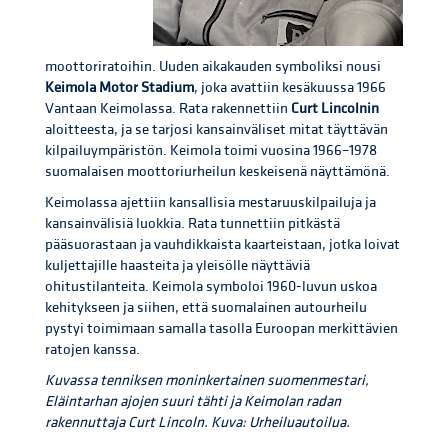
moottoriratoihin. Uuden aikakauden symboliksi nousi
Keimola Motor Stadium
, joka avattiin kesäkuussa 1966
Vantaan Keimolassa. Rata rakennettiin
Curt Lincolnin
aloitteesta, ja se tarjosi kansainväliset mitat täyttävän
kilpailuympäristön. Keimola toimi vuosina 1966–1978
suomalaisen moottoriurheilun keskeisenä näyttämönä.
Keimolassa ajettiin kansallisia mestaruuskilpailuja ja
kansainvälisiä luokkia. Rata tunnettiin pitkästä
pääsuorastaan ja vauhdikkaista kaarteistaan, jotka loivat
kuljettajille haasteita ja yleisölle näyttäviä
ohitustilanteita. Keimola symboloi 1960-luvun uskoa
kehitykseen ja siihen, että suomalainen autourheilu
pystyi toimimaan samalla tasolla Euroopan merkittävien
ratojen kanssa.
Kuvassa tenniksen moninkertainen suomenmestari,
Eläintarhan ajojen suuri tähti ja Keimolan radan
rakennuttaja Curt Lincoln. Kuva: Urheiluautoilua.