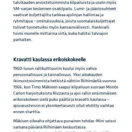
talvikauden arvostetuimmista kilpailuista ja usein myös
SM-sarjan keskeinen osakilpailu. Lumi- ja jääolosuhteet
vaativat kuljettajilta tarkkaa ajolinjan hallintaa ja
rytmitajua – ominaisuuksia, joista suomalaiskuljettajat
tulivat tunnetuiksi myös kansainvälisesti. Hankiralli
toimi monelle mittarina siitä, kuka hallitsi talviajon
parhaiten.
Kravatti kaulassa erikoiskokeelle
1960-luvun rallikulttuuriin kuului myös vahva
persoonallisuus ja tarinallisuus. Yksi aikakauden
ikimuistoisimmista hetkistä nähtiin Riihimäellä vuonna
1966, kun Timo Mäkinen saapui kilpailuun suoraan Monte
Carlon harjoituksista Nizzasta ja ajoi rallin ensimmäisen
erikoiskokeen vielä puku päällä ja kravatti kaulassa –
ajovarusteisiin ei yksinkertaisesti ollut ehditty vaihtaa
ennen starttia.
Mäkisen oikealta ohjattava punainen tehdas-Mini seisoi
samana päivänä Riihimäen keskustassa