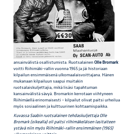
ansainvälistä osallistumista. Ruotsalainen
Olle Bromark
voitti Riihimäki-rallin vuonna 1965 ja jäi historiaan
kilpailun ensimmäisenä ulkomaalaisvoittajana. Hänen
mukanaan kilpailuun saapui muitakin
ruotsalaiskuljettajia, mikä lisäsi tapahtuman
kansainvälistä sävyä. Bromarkin kerrotaan viihtyneen
Riihimäellä erinomaisesti – kilpailut olivat paitsi urheilua
myös sosiaalinen ja kulttuurinen kohtaamispaikka.
Kuvassa Saabin ruotsalainen tehdaskuljettaja Olle
Bromark (oikealla) oli paitsi riihimäkeläisen lasitaiteen
ystävä niin myös Riihimäki–rallin ensimmäinen (1965)