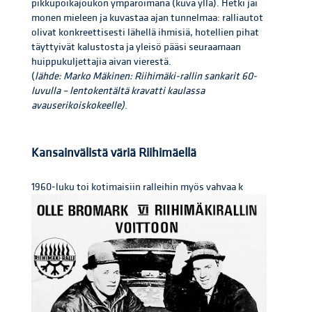
pikkupoikajoukon ympäröimänä (kuva yllä). Hetki jäi
monen mieleen ja kuvastaa ajan tunnelmaa: ralliautot
olivat konkreettisesti lähellä ihmisiä, hotellien pihat
täyttyivät kalustosta ja yleisö pääsi seuraamaan
huippukuljettajia aivan vierestä.
(
lähde: Marko Mäkinen: Riihimäki-rallin sankarit 60-
luvulla – lentokentältä kravatti kaulassa
avauserikoiskokeelle)
.
Kansainvälistä väriä Riihimäellä
1960-luku toi kotimaisiin ralleihin myös vahvaa k