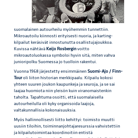
suomalainen autourheilu myöhemmin tunnettiin.
Mikroautoilu kiinnosti erityisesti nuoria, ja karting-
kilpailut keräsivät innostunutta osallistujajoukkoa.
Kuvissa nähtävä
Keijo Rosbergin
voitto
mikroautoluokassa symboloi hyvin sitä, miten vahva
junioripolku Suomessa jo tuolloin rakentui.
Vuonna 1968 järjestetty ensimmäinen
Suomi-Ajo / Finn-
Tour
oli liiton historian merkkipaalu. Kilpailu kokosi
yhteen suuren joukon kaupunkeja ja seuroja, ja se sai
laajaa huomiota niin yleisön kuin viranomaistenkin
taholta. Tapahtuma osoitti, että suomalaisella
autourheilulla oli kyky organisoida laajoja,
valtakunnallisia kokonaisuuksia.
Myös hallinnollisesti liitto kehittyi: toimisto muutti
uusiin tiloihin, toiminnanjohtajaresurssia vahvistettiin
ja kilpailutoimintaa koordinoitiin entistä