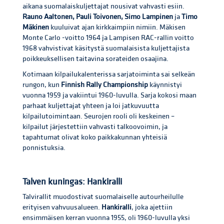
aikana suomalaiskuljettajat nousivat vahvasti esiin.
Rauno Aaltonen, Pauli Toivonen, Simo Lampinen
ja
Timo
Mäkinen
kuuluivat ajan kirkkaimpiin nimiin. Mäkisen
Monte Carlo -voitto 1964 ja Lampisen RAC-rallin voitto
1968 vahvistivat käsitystä suomalaisista kuljettajista
poikkeuksellisen taitavina sorateiden osaajina.
Kotimaan kilpailukalenterissa sarjatoiminta sai selkeän
rungon, kun
Finnish Rally Championship
käynnistyi
vuonna 1959 ja vakiintui 1960-luvulla. Sarja kokosi maan
parhaat kuljettajat yhteen ja loi jatkuvuutta
kilpailutoimintaan. Seurojen rooli oli keskeinen –
kilpailut järjestettiin vahvasti talkoovoimin, ja
tapahtumat olivat koko paikkakunnan yhteisiä
ponnistuksia.
Talven kuningas: Hankiralli
Talvirallit muodostivat suomalaiselle autourheilulle
erityisen vahvuusalueen.
Hankiralli
, joka ajettiin
ensimmäisen kerran vuonna 1955, oli 1960-luvulla yksi