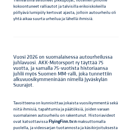
Tienvarsilla seisoneet pikkupojat, hotellien pihoille
kokoontuneet ralliautot ja talvisilla erikoiskokeilla
pöllyävä lumipöly kertovat ajasta, jolloin autourheilu oli
yhtä aikaa suurta urheilua ja lähellä ihmisiä.
Vuosi 2026 on suomalaisessa autourheilussa
juhlavuosi. AKK-Motorsport ry täyttää 75
vuotta, ja samalla 75-vuotista historiaansa
juhlii myös Suomen MM-ralli, joka tunnettiin
alkuvuosikymmeninään nimellä Jyväskylän
Suurajot.
Tavoitteena on kunnioittaa jokaista vuosikymmentä sekä
niitä ihmisiä, tapahtumia ja päätöksiä, joiden varaan
suomalainen autourheilu on rakentunut. Historiavideot
ovat katsottavissa
FlyingFinn.tv:n
maksuttomalla
puolella, ja videosarjan tuotannosta ja käsikirjoituksesta