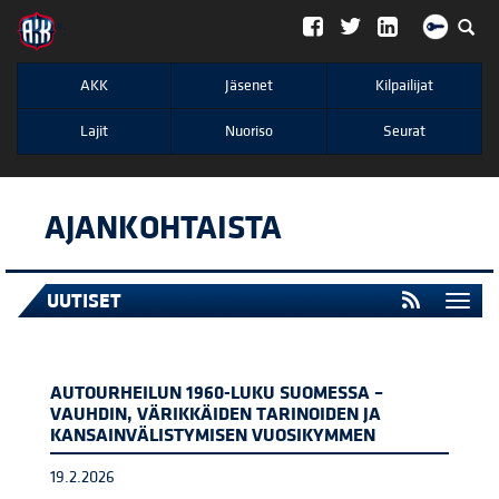
";
AKK
Jäsenet
Kilpailijat
Lajit
Nuoriso
Seurat
AJANKOHTAISTA
UUTISET
Togg
navi
AUTOURHEILUN 1960-LUKU SUOMESSA –
VAUHDIN, VÄRIKKÄIDEN TARINOIDEN JA
KANSAINVÄLISTYMISEN VUOSIKYMMEN
19.2.2026