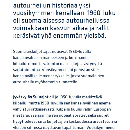
autourheilun historiaa yksi
vuosikymmen kerrallaan. 1960-luku
oli suomalaisessa autourheilussa
voimakkaan kasvun aikaa ja rallit
keräsivät yhä enemmän yleisöä.
Suomalaiskuljettajat nousivat 1960-luvulla
kansainväliseen maineeseen ja kotimainen
kilpailutoiminta vakiintui osaksi järjestäytynyttä
sarjatoimintaa. Vuosikymmen loi perustan sille
kansainväliselle menestykselle, josta suomalainen
autourheilu myöhemmin tunnettiin.
Jyväskylän Suurajot
oli jo 1950-luvulla merkittävä
kilpailu, mutta 1960-luvulla sen kansainvälinen asema
vahvistui ratkaisevasti. Kilpailu kuului rallin Euroopan
mestaruussarjaan, ja sen nopeat soratiet sekä suuret
hypyt tekivät siitä kuljettajien keskuudessa arvostetun ja
yleisön silmissä näyttävän tapahtuman. Vuosikymmenen