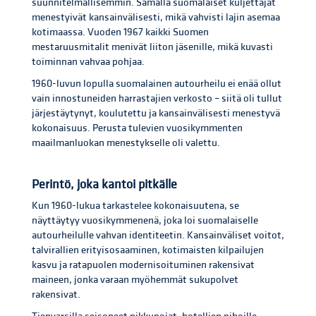
suunnitelmallisemmin. Samalla suomalaiset kuljettajat
menestyivät kansainvälisesti, mikä vahvisti lajin asemaa
kotimaassa. Vuoden 1967 kaikki Suomen
mestaruusmitalit menivät liiton jäsenille, mikä kuvasti
toiminnan vahvaa pohjaa.
1960-luvun lopulla suomalainen autourheilu ei enää ollut
vain innostuneiden harrastajien verkosto – siitä oli tullut
järjestäytynyt, koulutettu ja kansainvälisesti menestyvä
kokonaisuus. Perusta tulevien vuosikymmenten
maailmanluokan menestykselle oli valettu.
Perintö, joka kantoi pitkälle
Kun 1960-lukua tarkastelee kokonaisuutena, se
näyttäytyy vuosikymmenenä, joka loi suomalaiselle
autourheilulle vahvan identiteetin. Kansainväliset voitot,
talvirallien erityisosaaminen, kotimaisten kilpailujen
kasvu ja ratapuolen modernisoituminen rakensivat
maineen, jonka varaan myöhemmät sukupolvet
rakensivat.