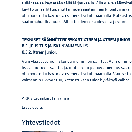
tulkintaa selkeytetään tällä kirjauksella. Alla oleva sääntötek
käyttö on sallittua, mutta niiden säätäminen kilpailun aikan
olla poistettu käytöstä esimerkiksi tulppaamalla. Katsastus v
säätömahdollisuudet. Alla ote olemassa olevasta ja voimas
TEKNISET SÄÄNNÖTCROSSKART XTREM JA XTREM JUNIOR
8.3. JOUSITUS JA ISKUNVAIMENNUS
8.3.2. Xtrem Junior:
Vain yksisäätöinen iskunvaimennin on sallittu. Vaimennin v
lisäsäiliöt ovat sallittuja, mutta vain paluuvaimennus saa 
olla poistettu käytöstä esimerkiksi tulppaamalla. Vain yhtä 
vaimennin rikkoontuu, katsastuksen tulee hyväksyä vaihto.
AKK / Crosskart lajiryhmä
Lisätietoja:
Yhteystiedot