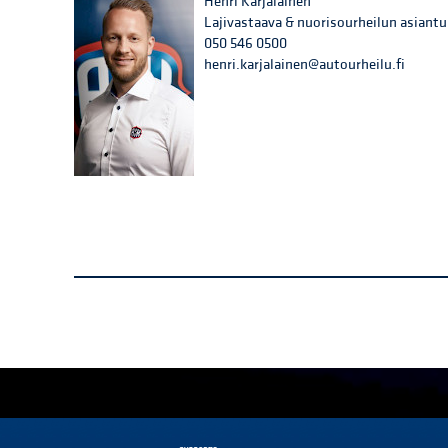
Henri Karjalainen
Lajivastaava & nuorisourheilun asiantu
050 546 0500
henri.karjalainen@autourheilu.fi