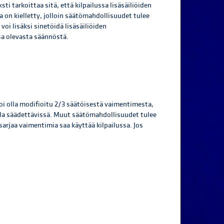
sti tarkoittaa sitä, että kilpailussa lisäsäiliöiden
a on kielletty, jolloin säätömahdollisuudet tulee
oi lisäksi sinetöidä lisäsäiliöiden
sa olevasta säännöstä.
oi olla modifioitu 2/3 säätöisestä vaimentimesta,
olla säädettävissä. Muut säätömahdollisuudet tulee
sarjaa vaimentimia saa käyttää kilpailussa. Jos