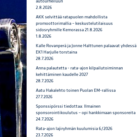
autourheiluun
2.8.2026
AKK selvittää ratapuolen mahdollista
promoottorimallia – keskustelutilaisuus
sidosryhmille Kemorassa 21.8.2026
1.8.2026
Kalle Rovanperä ja Jonne Halttunen palaavat yhdessä
EK1 Harjulle torstaina
28.7.2026
Anna palautetta - rata-ajon kilpailutoiminnan
kehittäminen kaudelle 2027
28.7.2026
Aatu Hakalehto toinen Puolan EM-rallissa
27.7.2026
Sponssipörssi tiedottaa: Ilmainen
sponsorointikoulutus – opi hankkimaan sponsoreita
24.7.2026
Rata-ajon lajiryhmän kuulumisia 6/2026
23.7.2026