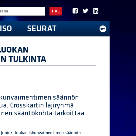
HAE
ISO
SEURAT
-LUOKAN
N TULKINTA
 iskunvaimentimen säännön
ua. Crosskartin lajiryhmä
einen sääntökohta tarkoittaa.
em Junior -luokan iskunvaimentimen säännön