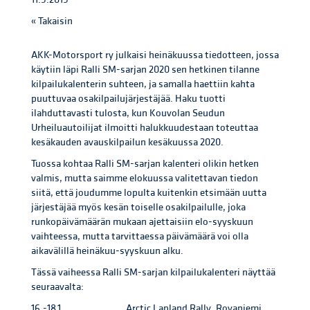
« Takaisin
AKK-Motorsport ry julkaisi heinäkuussa tiedotteen, jossa
käytiin läpi Ralli SM-sarjan 2020 sen hetkinen tilanne
kilpailukalenterin suhteen, ja samalla haettiin kahta
puuttuvaa osakilpailujärjestäjää. Haku tuotti
ilahduttavasti tulosta, kun Kouvolan Seudun
Urheiluautoilijat ilmoitti halukkuudestaan toteuttaa
kesäkauden avauskilpailun kesäkuussa 2020.
Tuossa kohtaa Ralli SM-sarjan kalenteri olikin hetken
valmis, mutta saimme elokuussa valitettavan tiedon
siitä, että joudumme lopulta kuitenkin etsimään uutta
järjestäjää myös kesän toiselle osakilpailulle, joka
runkopäivämäärän mukaan ajettaisiin elo-syyskuun
vaihteessa, mutta tarvittaessa päivämäärä voi olla
aikavälillä heinäkuu-syyskuun alku.
Tässä vaiheessa Ralli SM-sarjan kilpailukalenteri näyttää
seuraavalta:
16.-18.1. Arctic Lapland Rally, Rovaniemi