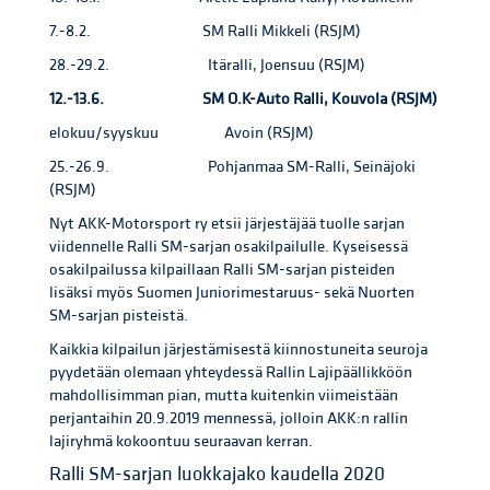
7.-8.2. SM Ralli Mikkeli (RSJM)
28.-29.2. Itäralli, Joensuu (RSJM)
12.-13.6. SM O.K-Auto Ralli, Kouvola (RSJM)
elokuu/syyskuu Avoin (RSJM)
25.-26.9. Pohjanmaa SM-Ralli, Seinäjoki
(RSJM)
Nyt AKK-Motorsport ry etsii järjestäjää tuolle sarjan
viidennelle Ralli SM-sarjan osakilpailulle. Kyseisessä
osakilpailussa kilpaillaan Ralli SM-sarjan pisteiden
lisäksi myös Suomen Juniorimestaruus- sekä Nuorten
SM-sarjan pisteistä.
Kaikkia kilpailun järjestämisestä kiinnostuneita seuroja
pyydetään olemaan yhteydessä Rallin Lajipäällikköön
mahdollisimman pian, mutta kuitenkin viimeistään
perjantaihin 20.9.2019 mennessä, jolloin AKK:n rallin
lajiryhmä kokoontuu seuraavan kerran.
Ralli SM-sarjan luokkajako kaudella 2020