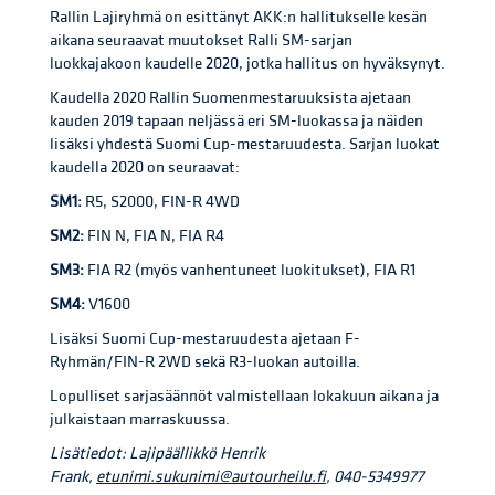
Rallin Lajiryhmä on esittänyt AKK:n hallitukselle kesän
aikana seuraavat muutokset Ralli SM-sarjan
luokkajakoon kaudelle 2020, jotka hallitus on hyväksynyt.
Kaudella 2020 Rallin Suomenmestaruuksista ajetaan
kauden 2019 tapaan neljässä eri SM-luokassa ja näiden
lisäksi yhdestä Suomi Cup-mestaruudesta. Sarjan luokat
kaudella 2020 on seuraavat:
SM1:
R5, S2000, FIN-R 4WD
SM2:
FIN N, FIA N, FIA R4
SM3:
FIA R2 (myös vanhentuneet luokitukset), FIA R1
SM4:
V1600
Lisäksi Suomi Cup-mestaruudesta ajetaan F-
Ryhmän/FIN-R 2WD sekä R3-luokan autoilla.
Lopulliset sarjasäännöt valmistellaan lokakuun aikana ja
julkaistaan marraskuussa.
Lisätiedot: Lajipäällikkö Henrik
Frank,
etunimi.sukunimi@autourheilu.fi
, 040-5349977