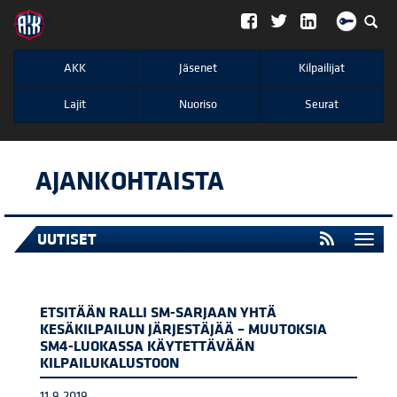
";
AKK
Jäsenet
Kilpailijat
Lajit
Nuoriso
Seurat
AJANKOHTAISTA
UUTISET
Togg
navi
ETSITÄÄN RALLI SM-SARJAAN YHTÄ
KESÄKILPAILUN JÄRJESTÄJÄÄ – MUUTOKSIA
SM4-LUOKASSA KÄYTETTÄVÄÄN
KILPAILUKALUSTOON
11.9.2019