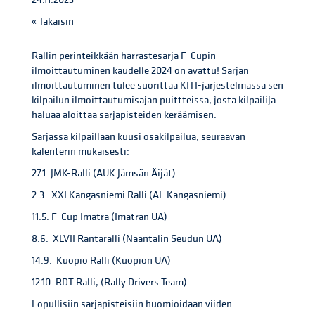
« Takaisin
Rallin perinteikkään harrastesarja F-Cupin
ilmoittautuminen kaudelle 2024 on avattu! Sarjan
ilmoittautuminen tulee suorittaa KITI-järjestelmässä sen
kilpailun ilmoittautumisajan puittteissa, josta kilpailija
haluaa aloittaa sarjapisteiden keräämisen.
Sarjassa kilpaillaan kuusi osakilpailua, seuraavan
kalenterin mukaisesti:
27.1. JMK-Ralli (AUK Jämsän Äijät)
2.3. XXI Kangasniemi Ralli (AL Kangasniemi)
11.5. F-Cup Imatra (Imatran UA)
8.6. XLVII Rantaralli (Naantalin Seudun UA)
14.9. Kuopio Ralli (Kuopion UA)
12.10. RDT Ralli, (Rally Drivers Team)
Lopullisiin sarjapisteisiin huomioidaan viiden