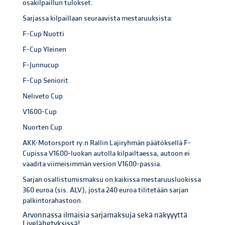
osakilpaillun tulokset.
Sarjassa kilpaillaan seuraavista mestaruuksista:
F-Cup Nuotti
F-Cup Yleinen
F-Junnucup
F-Cup Seniorit
Neliveto Cup
V1600-Cup
Nuorten Cup
AKK-Motorsport ry:n Rallin Lajiryhmän päätöksellä F-
Cupissa V1600-luokan autolla kilpailtaessa, autoon ei
vaadita viimeisimmän version V1600-passia.
Sarjan osallistumismaksu on kaikissa mestaruusluokissa
360 euroa (sis. ALV), josta 240 euroa tilitetään sarjan
palkintorahastoon.
Arvonnassa ilmaisia sarjamaksuja sekä näkyyyttä
Livelähetyksissä!