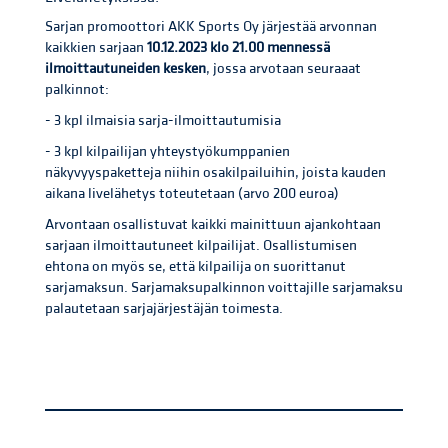
Sarjan promoottori AKK Sports Oy järjestää arvonnan
kaikkien sarjaan
10.12.2023 klo 21.00 mennessä
ilmoittautuneiden kesken
, jossa arvotaan seuraaat
palkinnot:
- 3 kpl ilmaisia sarja-ilmoittautumisia
- 3 kpl kilpailijan yhteystyökumppanien
näkyvyyspaketteja niihin osakilpailuihin, joista kauden
aikana livelähetys toteutetaan (arvo 200 euroa)
Arvontaan osallistuvat kaikki mainittuun ajankohtaan
sarjaan ilmoittautuneet kilpailijat. Osallistumisen
ehtona on myös se, että kilpailija on suorittanut
sarjamaksun. Sarjamaksupalkinnon voittajille sarjamaksu
palautetaan sarjajärjestäjän toimesta.