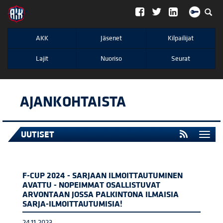
";
AKK
Jäsenet
Kilpailijat
Lajit
Nuoriso
Seurat
AJANKOHTAISTA
UUTISET
Togg
navi
F-CUP 2024 - SARJAAN ILMOITTAUTUMINEN
AVATTU - NOPEIMMAT OSALLISTUVAT
ARVONTAAN JOSSA PALKINTONA ILMAISIA
SARJA-ILMOITTAUTUMISIA!
24.11.2023