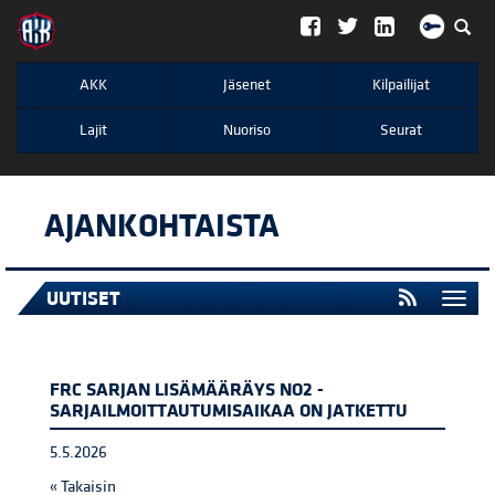
";
AKK
Jäsenet
Kilpailijat
Lajit
Nuoriso
Seurat
AJANKOHTAISTA
UUTISET
Togg
navi
FRC SARJAN LISÄMÄÄRÄYS NO2 -
SARJAILMOITTAUTUMISAIKAA ON JATKETTU
5.5.2026
« Takaisin