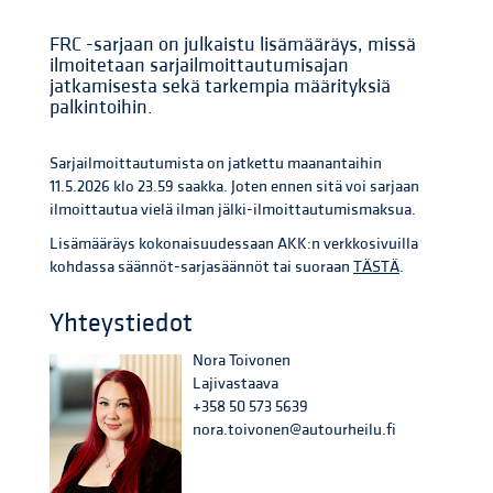
FRC -sarjaan on julkaistu lisämääräys, missä
ilmoitetaan sarjailmoittautumisajan
jatkamisesta sekä tarkempia määrityksiä
palkintoihin.
Sarjailmoittautumista on jatkettu maanantaihin
11.5.2026 klo 23.59 saakka. Joten ennen sitä voi sarjaan
ilmoittautua vielä ilman jälki-ilmoittautumismaksua.
Lisämääräys kokonaisuudessaan AKK:n verkkosivuilla
kohdassa säännöt-sarjasäännöt tai suoraan
TÄSTÄ
.
Yhteystiedot
Nora Toivonen
Lajivastaava
+358 50 573 5639
nora.toivonen@autourheilu.fi