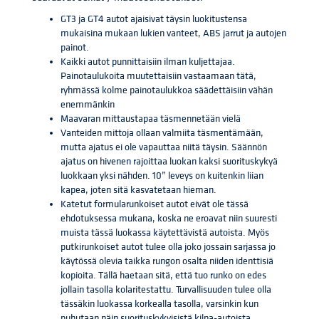
GT3 ja GT4 autot ajaisivat täysin luokitustensa
mukaisina mukaan lukien vanteet, ABS jarrut ja autojen
painot.
Kaikki autot punnittaisiin ilman kuljettajaa.
Painotaulukoita muutettaisiin vastaamaan tätä,
ryhmässä kolme painotaulukkoa säädettäisiin vähän
enemmänkin
Maavaran mittaustapaa täsmennetään vielä
Vanteiden mittoja ollaan valmiita täsmentämään,
mutta ajatus ei ole vapauttaa niitä täysin. Säännön
ajatus on hivenen rajoittaa luokan kaksi suorituskykyä
luokkaan yksi nähden. 10” leveys on kuitenkin liian
kapea, joten sitä kasvatetaan hieman.
Katetut formularunkoiset autot eivät ole tässä
ehdotuksessa mukana, koska ne eroavat niin suuresti
muista tässä luokassa käytettävistä autoista. Myös
putkirunkoiset autot tulee olla joko jossain sarjassa jo
käytössä olevia taikka rungon osalta niiden identtisiä
kopioita. Tällä haetaan sitä, että tuo runko on edes
jollain tasolla kolaritestattu. Turvallisuuden tulee olla
tässäkin luokassa korkealla tasolla, varsinkin kun
puhutaan näin suorituskykyisistä kilpa-autoista.