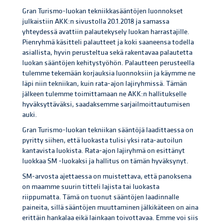
Gran Turismo-luokan tekniikkasääntöjen luonnokset
julkaistiin AKK:n sivustolla 20.1.2018 ja samassa
yhteydessä avattiin palautekysely luokan harrastajille.
Pienryhmä käsitteli palautteet ja koki saaneensa todella
asiallista, hyvin perusteltua sekä rakentavaa palautetta
luokan sääntöjen kehitystyöhön. Palautteen perusteella
tulemme tekemään korjauksia luonnoksiin ja käymme ne
läpi niin tekniikan, kuin rata-ajon lajiryhmissä. Tämän
jälkeen tulemme toimittamaan ne AKK:n hallitukselle
hyväksyttäväksi, saadaksemme sarjailmoittautumisen
auki.
Gran Turismo-luokan tekniikan sääntöjä laadittaessa on
pyritty siihen, että luokasta tulisi yksi rata-autoilun
kantavista luokista. Rata-ajon lajiryhmä on esittänyt
luokkaa SM -luokaksi ja hallitus on tämän hyväksynyt.
SM-arvosta ajettaessa on muistettava, että panoksena
on maamme suurin titteli lajista tai luokasta
riippumatta. Tämä on tuonut sääntöjen laadinnalle
paineita, sillä sääntöjen muuttaminen jälkikäteen on aina
erittäin hankalaa eikä lainkaan toivottavaa. Emme voi siis