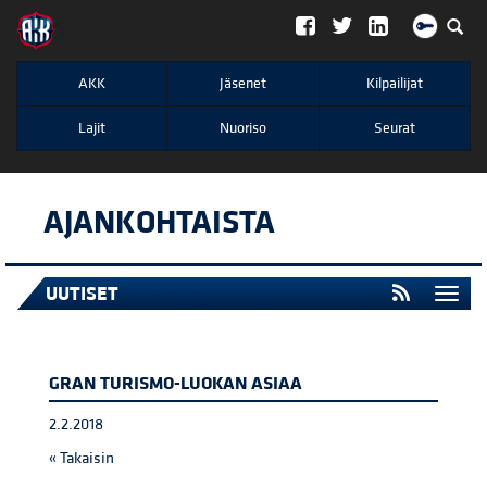
";
AKK
Jäsenet
Kilpailijat
Lajit
Nuoriso
Seurat
AJANKOHTAISTA
UUTISET
Togg
navi
GRAN TURISMO-LUOKAN ASIAA
2.2.2018
« Takaisin