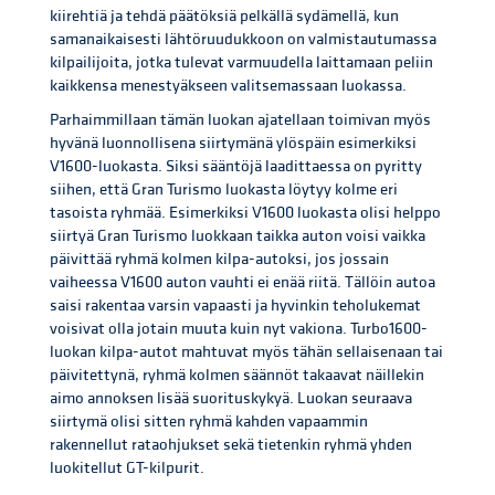
kiirehtiä ja tehdä päätöksiä pelkällä sydämellä, kun
samanaikaisesti lähtöruudukkoon on valmistautumassa
kilpailijoita, jotka tulevat varmuudella laittamaan peliin
kaikkensa menestyäkseen valitsemassaan luokassa.
Parhaimmillaan tämän luokan ajatellaan toimivan myös
hyvänä luonnollisena siirtymänä ylöspäin esimerkiksi
V1600-luokasta. Siksi sääntöjä laadittaessa on pyritty
siihen, että Gran Turismo luokasta löytyy kolme eri
tasoista ryhmää. Esimerkiksi V1600 luokasta olisi helppo
siirtyä Gran Turismo luokkaan taikka auton voisi vaikka
päivittää ryhmä kolmen kilpa-autoksi, jos jossain
vaiheessa V1600 auton vauhti ei enää riitä. Tällöin autoa
saisi rakentaa varsin vapaasti ja hyvinkin teholukemat
voisivat olla jotain muuta kuin nyt vakiona. Turbo1600-
luokan kilpa-autot mahtuvat myös tähän sellaisenaan tai
päivitettynä, ryhmä kolmen säännöt takaavat näillekin
aimo annoksen lisää suorituskykyä. Luokan seuraava
siirtymä olisi sitten ryhmä kahden vapaammin
rakennellut rataohjukset sekä tietenkin ryhmä yhden
luokitellut GT-kilpurit.