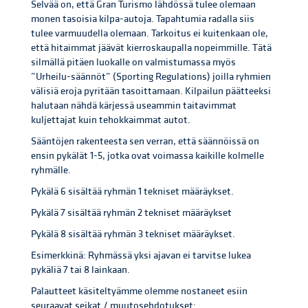
Selvää on, että Gran Turismo lähdössä tulee olemaan
monen tasoisia kilpa-autoja. Tapahtumia radalla siis
tulee varmuudella olemaan. Tarkoitus ei kuitenkaan ole,
että hitaimmat jäävät kierroskaupalla nopeimmille. Tätä
silmällä pitäen luokalle on valmistumassa myös
”Urheilu-säännöt” (Sporting Regulations) joilla ryhmien
välisiä eroja pyritään tasoittamaan. Kilpailun päätteeksi
halutaan nähdä kärjessä useammin taitavimmat
kuljettajat kuin tehokkaimmat autot.
Sääntöjen rakenteesta sen verran, että säännöissä on
ensin pykälät 1-5, jotka ovat voimassa kaikille kolmelle
ryhmälle.
Pykälä 6 sisältää ryhmän 1 tekniset määräykset.
Pykälä 7 sisältää ryhmän 2 tekniset määräykset
Pykälä 8 sisältää ryhmän 3 tekniset määräykset.
Esimerkkinä: Ryhmässä yksi ajavan ei tarvitse lukea
pykäliä 7 tai 8 lainkaan.
Palautteet käsiteltyämme olemme nostaneet esiin
seuraavat seikat / muutosehdotukset: