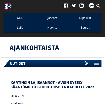
";
AKK
Jäsenet
Kilpailijat
Lajit
Nuoriso
Seurat
AJANKOHTAISTA
UUTISET
Togg
navi
KARTINGIN LAJISÄÄNNÖT - AVOIN KYSELY
SÄÄNTÖMUUTOSEHDOTUKSISTA KAUDELLE 2022
20.4.2021
« Takaisin