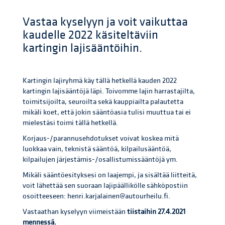
Vastaa kyselyyn ja voit vaikuttaa
kaudelle 2022 käsiteltäviin
kartingin lajisääntöihin.
Kartingin lajiryhmä käy tällä hetkellä kauden 2022
kartingin lajisääntöjä läpi. Toivomme lajin harrastajilta,
toimitsijoilta, seuroilta sekä kauppiailta palautetta
mikäli koet, että jokin sääntöasia tulisi muuttua tai ei
mielestäsi toimi tällä hetkellä.
Korjaus-/parannusehdotukset voivat koskea mitä
luokkaa vain, teknistä sääntöä, kilpailusääntöä,
kilpailujen järjestämis-/osallistumissääntöjä ym.
Mikäli sääntöesityksesi on laajempi, ja sisältää liitteitä,
voit lähettää sen suoraan lajipäällikölle sähköpostiin
osoitteeseen: henri.karjalainen@autourheilu.fi.
Vastaathan kyselyyn viimeistään
tiistaihin 27.4.2021
mennessä.