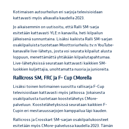
Kotimaisen autourheilun eri sarjoja televisioidaan
kattavasti myös alkavalla kaudella 2023.
Jo aikaisemmin on uutisoitu, että Ralli SM-sarja
esitetään kattavasti YLE:n kanavilla, heti kilpailun
jälkeisenä sunnuntaina. Lisäksi kaikista Ralli SM-sarjan
osakilpailuista tuotetaan Moottoriurheilu.tv:n YouTube-
kanavalle live-lähetys, josta voi seurata kilpailut alusta
loppuun, menettämättä yhtäkään kilpailutapahtumaa.
Live-lähetyksissä seurataan kattavasti kaikkien SM-
luokkien kuljettajia, unohtamatta nuoria ja junioreita.
Rallicross SM, FRC ja F- Cup CMorella
Lisäksi toinen kotimainen suosittu rallisarja F-Cup
televisioidaan kattavasti myös jatkossa. Jokaisesta
osakilpailusta tuotetaan koostelähetys CMore-
palveluun. Koostelähetyksissä seurataan kaikkien F-
Cupin eri mestaruussarjojen kamppailua läpi kauden.
Rallicross ja Crosskart SM-sarjan osakilpailukoosteet
esitetään myös CMore-palvelussa kaudella 2023. Tämän