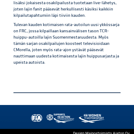
lisäksi jokaisesta osakilpailusta tuotetaan live-lähetys,
joten lajin fanit pääsevät herkullisesti käsiksi kaikkiin
kilpailutapahtumiin läpi tiiviin kauden.
Tulevan kauden kotimaisen rata-autoilun uusi ykkössarja
on FRC, jossa kilpaillaan kansainvälisen tason TCR-
huippu-autoilla lajin Suomenmestaruudesta. Myös
tämän sarjan osakilpailujen koosteet televisioidaan
CMorella, joten myös rata-ajon ystävät pääsevät
nauttimaan uudesta kotimaisesta lajin huippusarjasta ja
upeista autoista.
Design Mainostoimisto Ajaton Oy