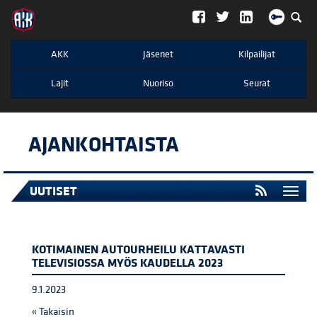
";
AKK
Jäsenet
Kilpailijat
Lajit
Nuoriso
Seurat
AJANKOHTAISTA
UUTISET
Togg
navi
KOTIMAINEN AUTOURHEILU KATTAVASTI
TELEVISIOSSA MYÖS KAUDELLA 2023
9.1.2023
« Takaisin