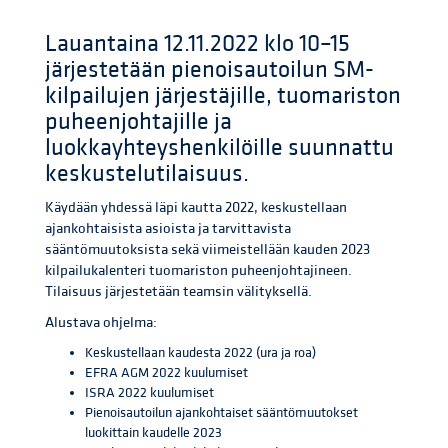
Lauantaina 12.11.2022 klo 10–15
järjestetään pienoisautoilun SM-
kilpailujen järjestäjille, tuomariston
puheenjohtajille ja
luokkayhteyshenkilöille suunnattu
keskustelutilaisuus.
Käydään yhdessä läpi kautta 2022, keskustellaan
ajankohtaisista asioista ja tarvittavista
sääntömuutoksista sekä viimeistellään kauden 2023
kilpailukalenteri tuomariston puheenjohtajineen.
Tilaisuus järjestetään teamsin välityksellä.
Alustava ohjelma:
Keskustellaan kaudesta 2022 (ura ja roa)
EFRA AGM 2022 kuulumiset
ISRA 2022 kuulumiset
Pienoisautoilun ajankohtaiset sääntömuutokset
luokittain kaudelle 2023