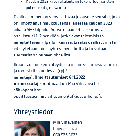
Kauden 2023 kilpailukalenterin teko ja tuomariston
puheenjohtajien valinta
Osallistuminen on suositeltavaa jokaiselle seuralle, joka
on ilmoittanut halukkuutensa järjestää kauden 2023
aikana SM-kilpailu. Suositellaan, että seuroista
osallistuisi 1–2 henkilöä, jotka ovat tekemisissä
järjestettävän kilpailun kanssa. Lisäksi osallistumista
edellytetään luokkayhteyshenkilöiltä ja toivotaan
tuomariston puheenjohtajilta.
Ilmoittautumisen yhteydessä mainitse nimesi, seurasi
ja roolisi tilaisuudessa (tpj /
järjestäjä).
Ilmoittautumiset 6.11.2022
mennessä
lajikoordinaattori Mia Vihavaiselle
sähköpostitse
osoitteeseen mia.vihavainen(at)autourheilu.fi.
Yhteystiedot
Mia Vihavainen
Lajivastaava
050 528 3022