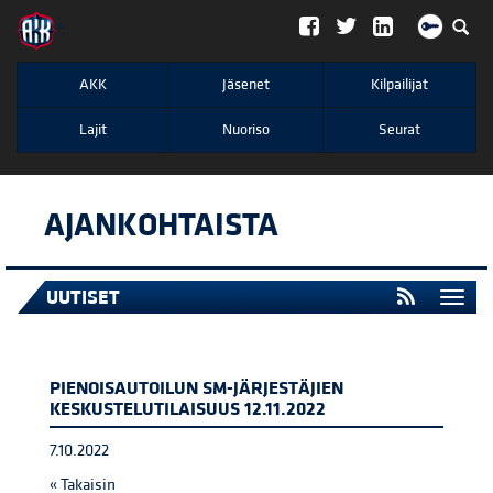
";
AKK
Jäsenet
Kilpailijat
Lajit
Nuoriso
Seurat
AJANKOHTAISTA
UUTISET
Togg
navi
PIENOISAUTOILUN SM-JÄRJESTÄJIEN
KESKUSTELUTILAISUUS 12.11.2022
7.10.2022
« Takaisin