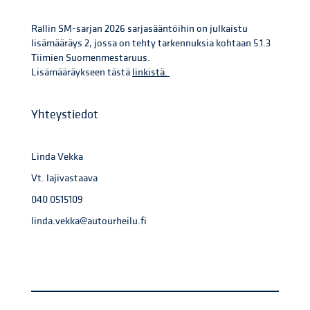
Rallin SM-sarjan 2026 sarjasääntöihin on julkaistu
lisämääräys 2, jossa on tehty tarkennuksia kohtaan 5.1.3
Tiimien Suomenmestaruus.
Lisämääräykseen tästä
linkistä.
Yhteystiedot
Linda Vekka
Vt. lajivastaava
040 0515109
linda.vekka@autourheilu.fi