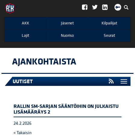
";
AKK
Jäsenet
Kilpailijat
Lajit
Nuoriso
Seurat
AJANKOHTAISTA
UUTISET
Togg
navi
RALLIN SM-SARJAN SÄÄNTÖIHIN ON JULKAISTU
LISÄMÄÄRÄYS 2
24.2.2026
« Takaisin