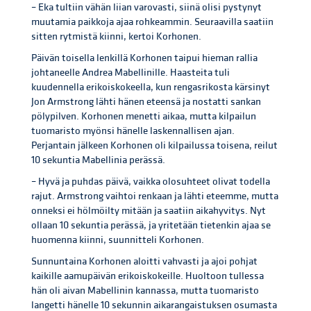
– Eka tultiin vähän liian varovasti, siinä olisi pystynyt
muutamia paikkoja ajaa rohkeammin. Seuraavilla saatiin
sitten rytmistä kiinni, kertoi Korhonen.
Päivän toisella lenkillä Korhonen taipui hieman rallia
johtaneelle Andrea Mabellinille. Haasteita tuli
kuudennella erikoiskokeella, kun rengasrikosta kärsinyt
Jon Armstrong lähti hänen eteensä ja nostatti sankan
pölypilven. Korhonen menetti aikaa, mutta kilpailun
tuomaristo myönsi hänelle laskennallisen ajan.
Perjantain jälkeen Korhonen oli kilpailussa toisena, reilut
10 sekuntia Mabellinia perässä.
– Hyvä ja puhdas päivä, vaikka olosuhteet olivat todella
rajut. Armstrong vaihtoi renkaan ja lähti eteemme, mutta
onneksi ei hölmöilty mitään ja saatiin aikahyvitys. Nyt
ollaan 10 sekuntia perässä, ja yritetään tietenkin ajaa se
huomenna kiinni, suunnitteli Korhonen.
Sunnuntaina Korhonen aloitti vahvasti ja ajoi pohjat
kaikille aamupäivän erikoiskokeille. Huoltoon tullessa
hän oli aivan Mabellinin kannassa, mutta tuomaristo
langetti hänelle 10 sekunnin aikarangaistuksen osumasta