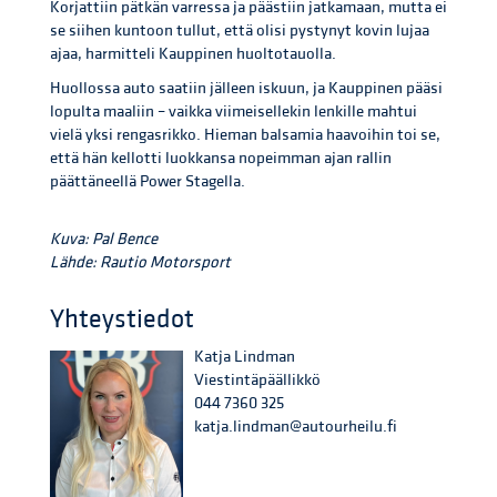
Korjattiin pätkän varressa ja päästiin jatkamaan, mutta ei
se siihen kuntoon tullut, että olisi pystynyt kovin lujaa
ajaa, harmitteli Kauppinen huoltotauolla.
Huollossa auto saatiin jälleen iskuun, ja Kauppinen pääsi
lopulta maaliin – vaikka viimeisellekin lenkille mahtui
vielä yksi rengasrikko. Hieman balsamia haavoihin toi se,
että hän kellotti luokkansa nopeimman ajan rallin
päättäneellä Power Stagella.
Kuva: Pal Bence
Lähde: Rautio Motorsport
Yhteystiedot
Katja Lindman
Viestintäpäällikkö
044 7360 325
katja.lindman@autourheilu.fi