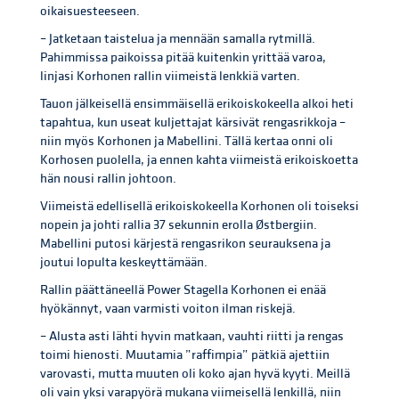
oikaisuesteeseen.
– Jatketaan taistelua ja mennään samalla rytmillä.
Pahimmissa paikoissa pitää kuitenkin yrittää varoa,
linjasi Korhonen rallin viimeistä lenkkiä varten.
Tauon jälkeisellä ensimmäisellä erikoiskokeella alkoi heti
tapahtua, kun useat kuljettajat kärsivät rengasrikkoja –
niin myös Korhonen ja Mabellini. Tällä kertaa onni oli
Korhosen puolella, ja ennen kahta viimeistä erikoiskoetta
hän nousi rallin johtoon.
Viimeistä edellisellä erikoiskokeella Korhonen oli toiseksi
nopein ja johti rallia 37 sekunnin erolla Østbergiin.
Mabellini putosi kärjestä rengasrikon seurauksena ja
joutui lopulta keskeyttämään.
Rallin päättäneellä Power Stagella Korhonen ei enää
hyökännyt, vaan varmisti voiton ilman riskejä.
– Alusta asti lähti hyvin matkaan, vauhti riitti ja rengas
toimi hienosti. Muutamia ”raffimpia” pätkiä ajettiin
varovasti, mutta muuten oli koko ajan hyvä kyyti. Meillä
oli vain yksi varapyörä mukana viimeisellä lenkillä, niin