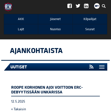
";
AKK
Jäsenet
Kilpailijat
Lajit
Nuoriso
Seurat
AJANKOHTAISTA
UUTISET
Togg
navi
ROOPE KORHONEN AJOI VOITTOON ERC-
DEBYYTISSÄÄN UNKARISSA
12.5.2025
« Takaisin