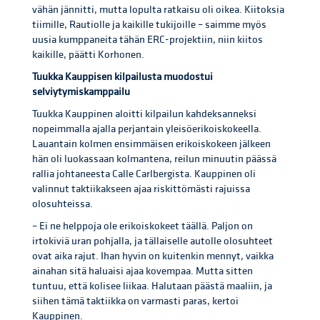
vähän jännitti, mutta lopulta ratkaisu oli oikea. Kiitoksia
tiimille, Rautiolle ja kaikille tukijoille – saimme myös
uusia kumppaneita tähän ERC-projektiin, niin kiitos
kaikille, päätti Korhonen.
Tuukka Kauppisen kilpailusta muodostui
selviytymiskamppailu
Tuukka Kauppinen aloitti kilpailun kahdeksanneksi
nopeimmalla ajalla perjantain yleisöerikoiskokeella.
Lauantain kolmen ensimmäisen erikoiskokeen jälkeen
hän oli luokassaan kolmantena, reilun minuutin päässä
rallia johtaneesta Calle Carlbergista. Kauppinen oli
valinnut taktiikakseen ajaa riskittömästi rajuissa
olosuhteissa.
– Ei ne helppoja ole erikoiskokeet täällä. Paljon on
irtokiviä uran pohjalla, ja tällaiselle autolle olosuhteet
ovat aika rajut. Ihan hyvin on kuitenkin mennyt, vaikka
ainahan sitä haluaisi ajaa kovempaa. Mutta sitten
tuntuu, että kolisee liikaa. Halutaan päästä maaliin, ja
siihen tämä taktiikka on varmasti paras, kertoi
Kauppinen.