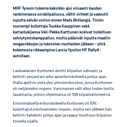
MRF Tyresin tukema kaksikko ajoi viisaasti kauden
rankimmassa sorakilpailussa, vältti virheet ja saavutti
lopulta selvän voiton ennen Mads Østbergiä. Tiimin
nuorempi kuljettaja Tuukka Kauppinen sekä
kartanlukijansa Veli-Pekka Karttunen kokivat todellisen
selviytymiskamppailun, mutta pääsivät lopulta maaliin
rengasrikkojen ja teknisten murheiden jälkeen – yhtä
kokemusta rikkaampina Lancia Ypsilon HF Rally4 -
autollaan.
Laukaalainen Korhonen aloitti kilpailun vahvasti ja
kellotti perjantain aika-ajoerikoiskokeella pohja-ajan.
Illalla ajettiin vielä yksi yleisöerikoiskoe, jossa Korhonen
oli neljänneksi nopein. Varsinainen ralli alkoi toden teolla
lauantaina, jolloin ohjelmassa oli 108 kilpailukilometriä.
Ensimmäisellä erikoiskokeella Korhonen oli ERC-
kuljettajista kolmanneksi nopein, mutta sen jälkeen hän
kellotti kahdesti pohja-ajan ja saapui huoltoon kilpailun
toisella sijalla.