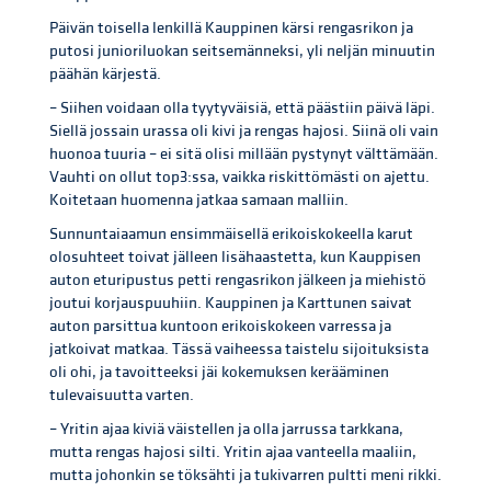
Päivän toisella lenkillä Kauppinen kärsi rengasrikon ja
putosi junioriluokan seitsemänneksi, yli neljän minuutin
päähän kärjestä.
– Siihen voidaan olla tyytyväisiä, että päästiin päivä läpi.
Siellä jossain urassa oli kivi ja rengas hajosi. Siinä oli vain
huonoa tuuria – ei sitä olisi millään pystynyt välttämään.
Vauhti on ollut top3:ssa, vaikka riskittömästi on ajettu.
Koitetaan huomenna jatkaa samaan malliin.
Sunnuntaiaamun ensimmäisellä erikoiskokeella karut
olosuhteet toivat jälleen lisähaastetta, kun Kauppisen
auton eturipustus petti rengasrikon jälkeen ja miehistö
joutui korjauspuuhiin. Kauppinen ja Karttunen saivat
auton parsittua kuntoon erikoiskokeen varressa ja
jatkoivat matkaa. Tässä vaiheessa taistelu sijoituksista
oli ohi, ja tavoitteeksi jäi kokemuksen kerääminen
tulevaisuutta varten.
– Yritin ajaa kiviä väistellen ja olla jarrussa tarkkana,
mutta rengas hajosi silti. Yritin ajaa vanteella maaliin,
mutta johonkin se töksähti ja tukivarren pultti meni rikki.